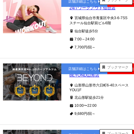
ブックマーク
店舗詳細はこちら
公式サイト
24/7ワークアウト仙台店
宮城県仙台市青葉区中央3-6-7SS
スチール仙台駅前ビル6階
仙台駅徒歩5分
7:00～24:00
7,700円/回～
北山形
ブックマーク
店舗詳細はこちら
公式サイト
BEYOND山形店
山形県山形市六日町6-40スペース
YOU1F
北山形駅徒歩21分
10:00〜22:00
9,680円/回～
大通
ブックマーク