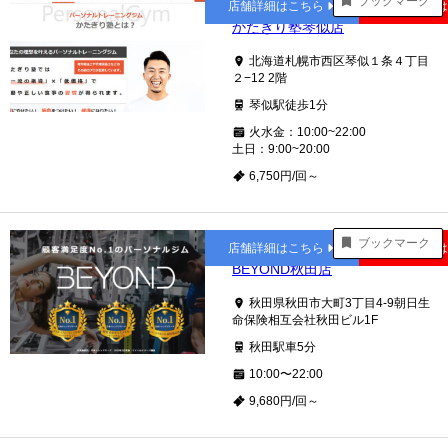
ブックマーク
店舗詳細はこちら
公式サイト
かたぎり塾琴似店
北海道札幌市西区琴似１条４丁目
２−12 2階
琴似駅徒歩1分
火水金：10:00~22:00
土日：9:00~20:00
6,750円/回～
秋田
ブックマーク
店舗詳細はこちら
公式サイト
BEYOND秋田店
秋田県秋田市大町3丁目4-9朝日生
命保険相互会社秋田ビル1F
秋田駅車5分
10:00〜22:00
9,680円/回～