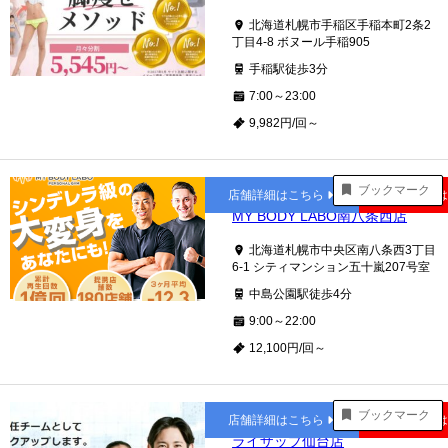
北海道札幌市手稲区手稲本町2条2
丁目4-8 ボヌール手稲905
手稲駅徒歩3分
7:00～23:00
9,982円/回～
中島公園
ブックマーク
店舗詳細はこちら
公式サイト
MY BODY LABO南八条西店
北海道札幌市中央区南八条西3丁目
6-1 シティマンション五十嵐207号室
中島公園駅徒歩4分
9:00～22:00
12,100円/回～
仙台
ブックマーク
店舗詳細はこちら
公式サイト
ライザップ仙台店