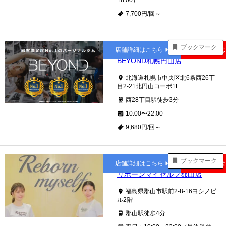
18:00）
7,700円/回～
西28丁目
ブックマーク
店舗詳細はこちら
公式サイト
BEYOND札幌円山店
北海道札幌市中央区北6条西26丁
目2-21北円山コーポ1F
西28丁目駅徒歩3分
10:00〜22:00
9,680円/回～
郡山
ブックマーク
店舗詳細はこちら
公式サイト
リボーンマイセルフ郡山店
福島県郡山市駅前2-8-16ヨシノビ
ル2階
郡山駅徒歩4分