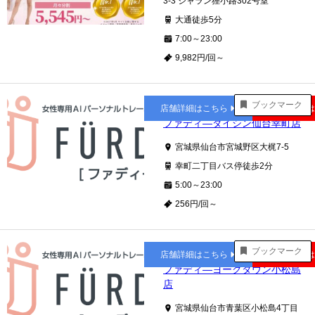
3-3 ジャラン狸小路302号室
大通徒歩5分
7:00～23:00
9,982円/回～
幸町
ブックマーク
店舗詳細はこちら
公式サイト
ファディ―ダイシン仙台幸町店
宮城県仙台市宮城野区大梶7-5
幸町二丁目バス停徒歩2分
5:00～23:00
256円/回～
台原
ブックマーク
店舗詳細はこちら
公式サイト
ファディ―ヨークタウン小松島
店
宮城県仙台市青葉区小松島4丁目