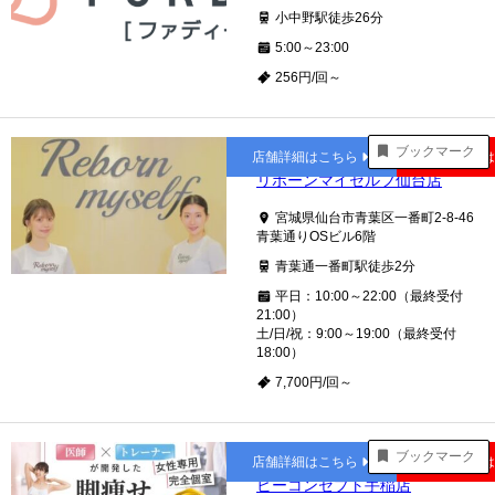
小中野駅徒歩26分
5:00～23:00
256円/回～
青葉通一番町
ブックマーク
店舗詳細はこちら
公式サイト
リボーンマイセルフ仙台店
宮城県仙台市青葉区一番町2-8-46
青葉通りOSビル6階
青葉通一番町駅徒歩2分
平日：10:00～22:00（最終受付
21:00）
土/日/祝：9:00～19:00（最終受付
18:00）
7,700円/回～
手稲
ブックマーク
店舗詳細はこちら
公式サイト
ビーコンセプト手稲店