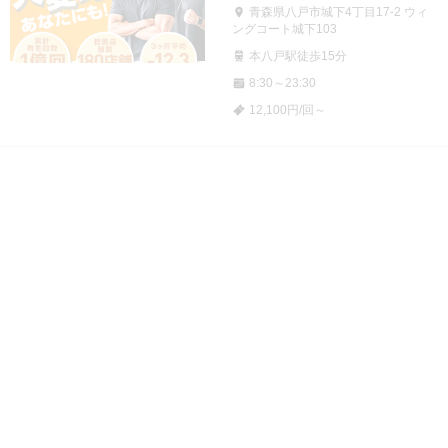
青森県八戸市城下4丁目17-2 ウィ
ングコート城下103
本八戸駅徒歩15分
8:30～23:30
12,100円/回～
筒井
ブックマーク
店舗詳細はこちら
公式サイト
ファディ―青森浜田店
青森県青森市浜田字玉川340
筒井駅車7分
5:00～23:00
256円/回～
新旭川
ブックマーク
店舗詳細はこちら
公式サイト
ファディ―MEGAドン・キホー
テ旭川店