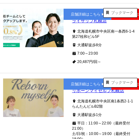
大通
ブックマーク
店舗詳細はこちら
公式サイト
ライザップ札幌店
北海道札幌市中央区南一条西6-1-4
第27桂和ビル5F
大通駅徒歩8分
7:00～23:00
20,487円/回～
大通
ブックマーク
店舗詳細はこちら
公式サイト
リボーンマイセルフ札幌店
北海道札幌市中央区南1条西2-1-1
らんたんビルB2階
大通駅徒歩1分
平日：11:00～22:00（最終受付
21:00）
土/日/祝：10:00～19:00（最終受付