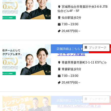
宮城県仙台市青葉区中央3-6-8 JTB
仙台ビル4F・5F
仙台駅徒歩2分
7:00～23:00
20,487円/回～
青森
ブックマーク
店舗詳細はこちら
公式サイト
ライザップ青森店
青森県青森市新町2-1-11 ESTビル
青森駅徒歩5分
7:00～23:00
20,487円/回～
本八戸
ブックマーク
店舗詳細はこちら
公式サイト
MY BODY LABO八戸城下店