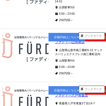
14-51
台原駅車5分
5:00～23:00
256円/回～
山形
ブックマーク
店舗詳細はこちら
公式サイト
ファディ―山形南店
山形県山形市南三番町6-15 マック
スバリュエクスプレス南三番町店内
山形駅車6分
5:00～23:00
256円/回～
小中野
ブックマーク
店舗詳細はこちら
公式サイト
ファディ―八戸青葉店
青森県八戸市青葉3丁目14-7