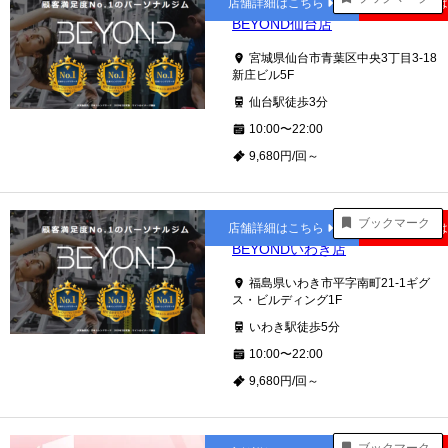
店舗詳細はこちら
公式サイト
BEYOND仙台店
宮城県仙台市青葉区中央3丁目3-18
新庄ビル5F
仙台駅徒歩3分
10:00〜22:00
9,680円/回～
いわき
ブックマーク
店舗詳細はこちら
公式サイト
BEYONDいわき店
福島県いわき市平字南町21-1ギグ
ス・ビルディング1F
いわき駅徒歩5分
10:00〜22:00
9,680円/回～
仙台