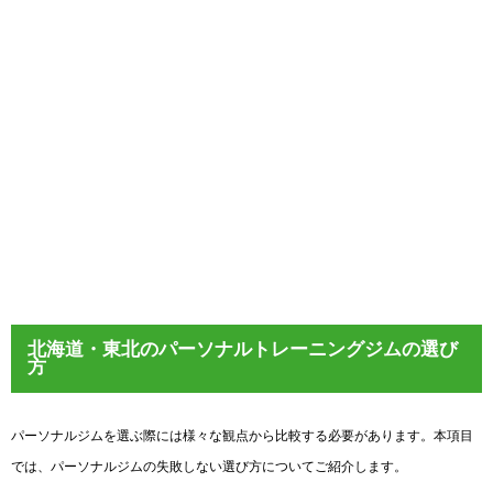
新青森
店舗詳細はこちら
公式サイト
MY BODY LABO青森西店
青森県青森市三内字稲元58-10
新青森駅徒歩19分
9:00～21:00
12,100円/回～
北海道・東北のパーソナルトレーニングジムの選び
方
パーソナルジムを選ぶ際には様々な観点から比較する必要があります。本項目
では、パーソナルジムの失敗しない選び方についてご紹介します。