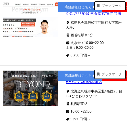
西若松
ブックマーク
店舗詳細はこちら
公式サイト
かたぎり塾会津若松女性専門店
福島県会津若松市門田町大字黒岩
大坪5
西若松駅車5分
火水金：10:00~22:00
土日：9:00~20:00
6,750円/回～
札幌
ブックマーク
店舗詳細はこちら
公式サイト
BEYOND札幌駅前店
北海道札幌市中央区北4条西2丁目
1-3 ひまわりタワー6F
札幌駅直結
10:00〜22:00
9,680円/回～