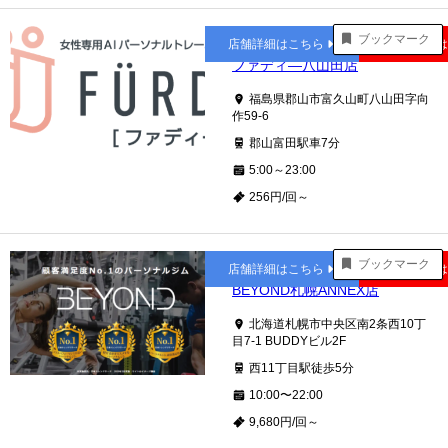
郡山富田
ブックマーク
店舗詳細はこちら
公式サイト
ファディ―八山田店
福島県郡山市富久山町八山田字向
作59-6
郡山富田駅車7分
5:00～23:00
256円/回～
西11丁目
ブックマーク
店舗詳細はこちら
公式サイト
BEYOND札幌ANNEX店
北海道札幌市中央区南2条西10丁
目7-1 BUDDYビル2F
西11丁目駅徒歩5分
10:00〜22:00
9,680円/回～