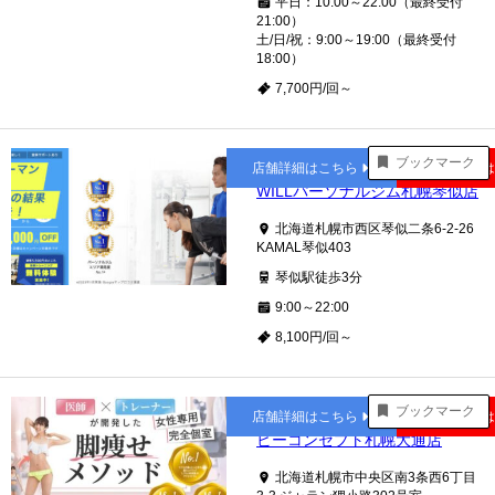
平日：10:00～22:00（最終受付
21:00）
土/日/祝：9:00～19:00（最終受付
18:00）
7,700円/回～
琴似
ブックマーク
店舗詳細はこちら
公式サイト
WILLパーソナルジム札幌琴似店
北海道札幌市西区琴似二条6-2-26
KAMAL琴似403
琴似駅徒歩3分
9:00～22:00
8,100円/回～
大通
ブックマーク
店舗詳細はこちら
公式サイト
ビーコンセプト札幌大通店
北海道札幌市中央区南3条西6丁目