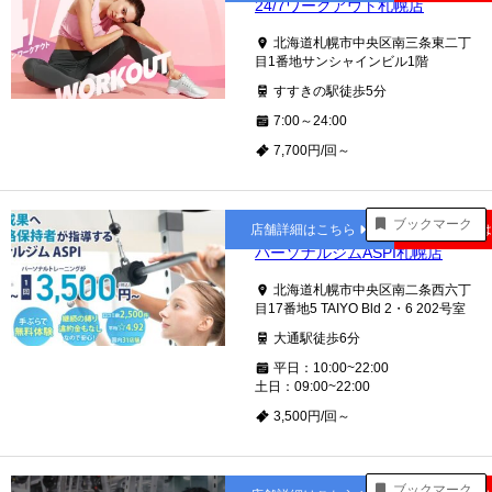
24/7ワークアウト札幌店
北海道札幌市中央区南三条東二丁
目1番地サンシャインビル1階
すすきの駅徒歩5分
7:00～24:00
7,700円/回～
大通
ブックマーク
店舗詳細はこちら
公式サイト
パーソナルジムASPI札幌店
北海道札幌市中央区南二条西六丁
目17番地5 TAIYO Bld 2・6 202号室
大通駅徒歩6分
平日：10:00~22:00
土日：09:00~22:00
3,500円/回～
仙台
ブックマーク