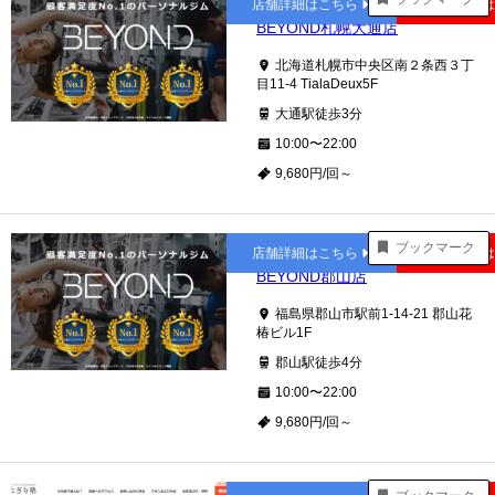
店舗詳細はこちら
公式サイト
BEYOND札幌大通店
北海道札幌市中央区南２条西３丁
目11-4 TialaDeux5F
大通駅徒歩3分
10:00〜22:00
9,680円/回～
郡山
ブックマーク
店舗詳細はこちら
公式サイト
BEYOND郡山店
福島県郡山市駅前1-14-21 郡山花
椿ビル1F
郡山駅徒歩4分
10:00〜22:00
9,680円/回～
琴似