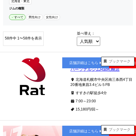
北海道・東北
ジムの種類
すべて
男性向け
女性向け
並べ替え：
58件中 1〜58件を表示
すすきの
ブックマーク
店舗詳細はこちら
公式サイト
パーソナルジムRat札幌店
北海道札幌市中央区南三条西4丁目
20番地東昌3.4ビル５FB
すすきの駅徒歩4分
7:00～23:00
15,180円/回～
すすきの
ブックマーク
店舗詳細はこちら
公式サイト