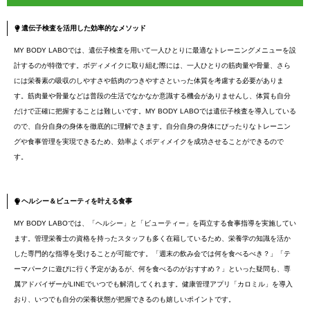
遺伝子検査を活用した効率的なメソッド
MY BODY LABOでは、遺伝子検査を用いて一人ひとりに最適なトレーニングメニューを設
計するのが特徴です。ボディメイクに取り組む際には、一人ひとりの筋肉量や骨量、さら
には栄養素の吸収のしやすさや筋肉のつきやすさといった体質を考慮する必要がありま
す。筋肉量や骨量などは普段の生活でなかなか意識する機会がありませんし、体質も自分
だけで正確に把握することは難しいです。MY BODY LABOでは遺伝子検査を導入している
ので、自分自身の身体を徹底的に理解できます。自分自身の身体にぴったりなトレーニン
グや食事管理を実現できるため、効率よくボディメイクを成功させることができるので
す。
ヘルシー＆ビューティを叶える食事
MY BODY LABOでは、「ヘルシー」と「ビューティー」を両立する食事指導を実施してい
ます。管理栄養士の資格を持ったスタッフも多く在籍しているため、栄養学の知識を活か
した専門的な指導を受けることが可能です。「週末の飲み会では何を食べるべき？」「テ
ーマパークに遊びに行く予定があるが、何を食べるのがおすすめ？」といった疑問も、専
属アドバイザーがLINEでいつでも解消してくれます。健康管理アプリ「カロミル」を導入
おり、いつでも自分の栄養状態が把握できるのも嬉しいポイントです。