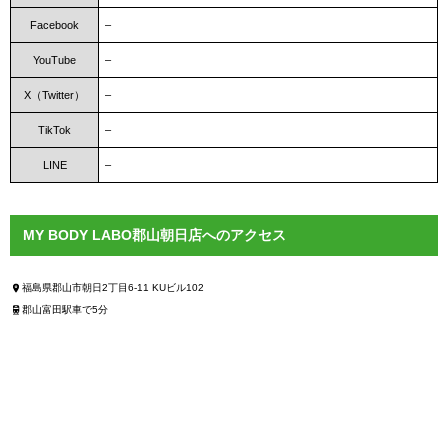
Facebook
–
YouTube
–
X（Twitter）
–
TikTok
–
LINE
–
MY BODY LABO郡山朝日店へのアクセス
福島県郡山市朝日2丁目6-11 KUビル102
郡山富田駅車で5分