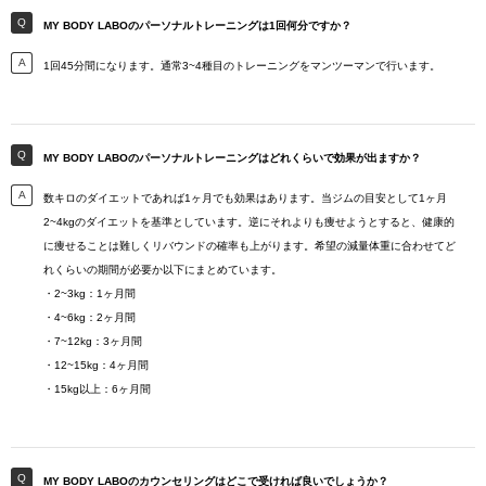
MY BODY LABOのパーソナルトレーニングは1回何分ですか？
1回45分間になります。通常3~4種目のトレーニングをマンツーマンで行います。
MY BODY LABOのパーソナルトレーニングはどれくらいで効果が出ますか？
数キロのダイエットであれば1ヶ月でも効果はあります。当ジムの目安として1ヶ月
2~4kgのダイエットを基準としています。逆にそれよりも痩せようとすると、健康的
に痩せることは難しくリバウンドの確率も上がります。希望の減量体重に合わせてど
れくらいの期間が必要か以下にまとめています。
・2~3kg：1ヶ月間
・4~6kg：2ヶ月間
・7~12kg：3ヶ月間
・12~15kg：4ヶ月間
・15kg以上：6ヶ月間
MY BODY LABOのカウンセリングはどこで受ければ良いでしょうか？