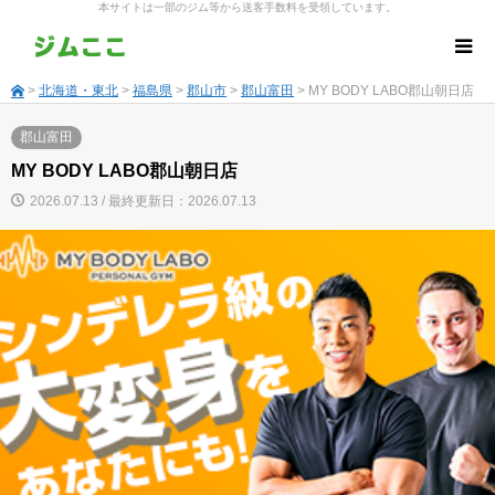
本サイトは一部のジム等から送客手数料を受領しています。
>
北海道・東北
>
福島県
>
郡山市
>
郡山富田
> MY BODY LABO郡山朝日店
郡山富田
MY BODY LABO郡山朝日店
2026.07.13 / 最終更新日：2026.07.13