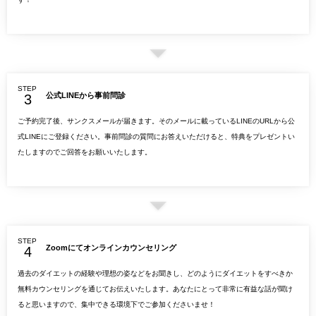
STEP
公式LINEから事前問診
ご予約完了後、サンクスメールが届きます。そのメールに載っているLINEのURLから公
式LINEにご登録ください。事前問診の質問にお答えいただけると、特典をプレゼントい
たしますのでご回答をお願いいたします。
STEP
Zoomにてオンラインカウンセリング
過去のダイエットの経験や理想の姿などをお聞きし、どのようにダイエットをすべきか
無料カウンセリングを通じてお伝えいたします。あなたにとって非常に有益な話が聞け
ると思いますので、集中できる環境下でご参加くださいませ！