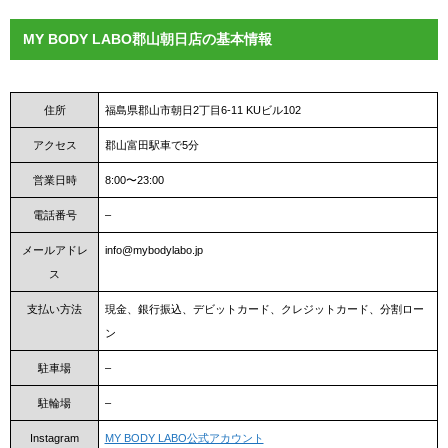
MY BODY LABO郡山朝日店の基本情報
住所
福島県郡山市朝日2丁目6-11 KUビル102
アクセス
郡山富田駅車で5分
営業日時
8:00〜23:00
電話番号
–
メールアドレ
info@mybodylabo.jp
ス
支払い方法
現金、銀行振込、デビットカード、クレジットカード、分割ロー
ン
駐車場
–
駐輪場
–
Instagram
MY BODY LABO公式アカウント