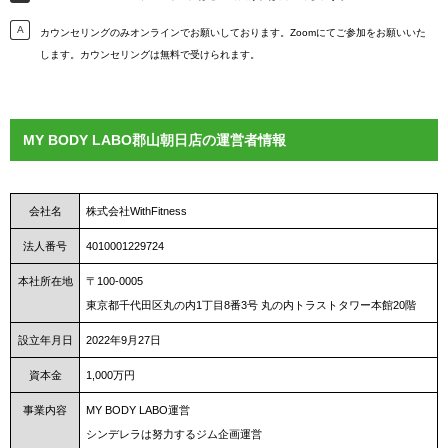
カウンセリングのみオンラインでお願いしております。Zoomにてご参加をお願いいた
します。カウンセリングは無料で受けられます。
MY BODY LABO郡山朝日店の運営者情報
会社名
株式会社WithFitness
法人番号
4010001229724
本社所在地
〒100-0005
東京都千代田区丸の内1丁目8番3号 丸の内トラストタワー本館20階
設立年月日
2022年9月27日
資本金
1,000万円
事業内容
MY BODY LABO運営
シンデレラは努力するジム企画運営