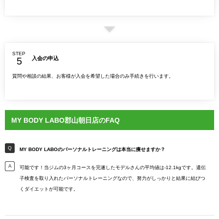
STEP
入会の申込
質問や相談の結果、お客様が入会を希望した場合のみ手続きを行います。
MY BODY LABO郡山朝日店のFAQ
MY BODY LABOのパーソナルトレーニングは本当に痩せますか？
可能です！当ジムの3ヶ月コースを完遂したモデルさんの平均値は-12.1kgです。遺伝
子検査を取り入れたパーソナルトレーニングなので、努力がしっかりと結果に結びつ
くダイエットが可能です。