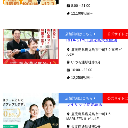
8:00～21:00
12,100円/回～
いづろ通
店舗詳細はこちら
公式サイト
RITA-STYLE鹿児島天文館店
鹿児島県鹿児島市中町7-9 重野ビ
ル2F
いづろ通駅徒歩3分
10:00～22:00
12,250円/回～
天文館通
店舗詳細はこちら
公式サイト
ライザップ鹿児島店
鹿児島県鹿児島市中町1-5
MARUZENⅡ ビル4F
天文館通駅徒歩1分