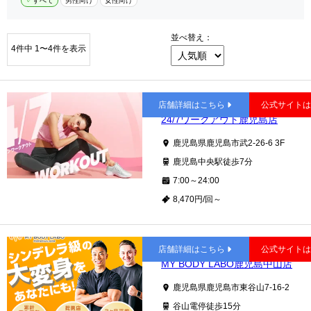
すべて
男性向け
女性向け
並べ替え：
4件中 1〜4件を表示
鹿児島中央
店舗詳細はこちら
公式サイト
24/7ワークアウト鹿児島店
鹿児島県鹿児島市武2-26-6 3F
鹿児島中央駅徒歩7分
7:00～24:00
8,470円/回～
谷山
店舗詳細はこちら
公式サイト
MY BODY LABO鹿児島中山店
鹿児島県鹿児島市東谷山7-16-2
谷山電停徒歩15分