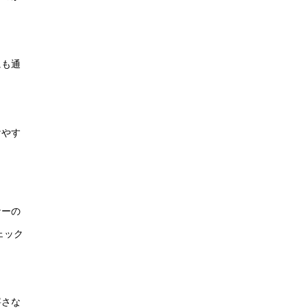
にも通
けやす
ナーの
ェック
寧さな