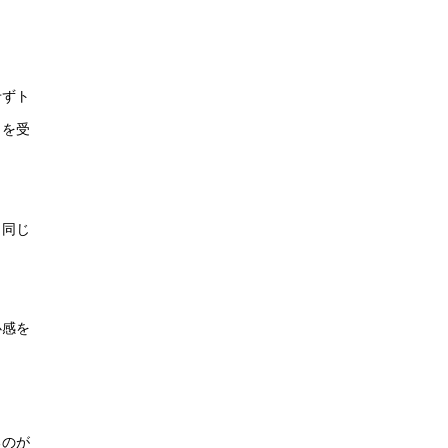
せずト
トを受
、同じ
心感を
るのが