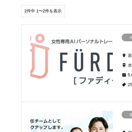
2件中 1〜2件を表示
岩
水
5:
2