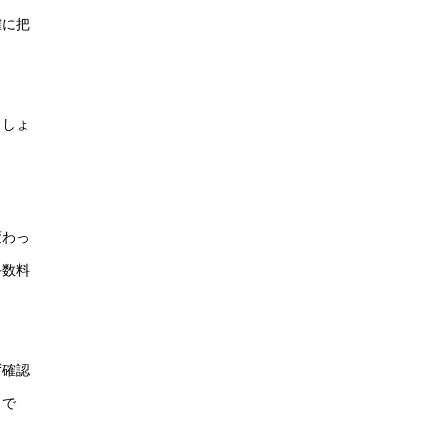
確に把
ましょ
変わっ
手数料
ず確認
トで