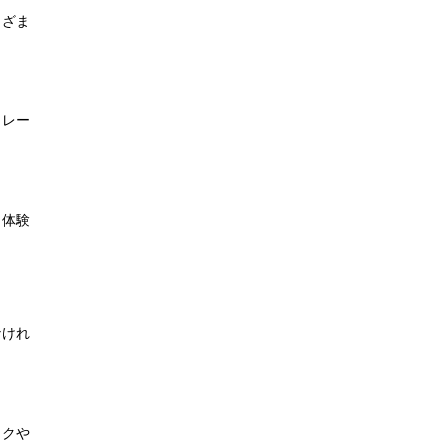
まざま
トレー
。体験
なけれ
イクや