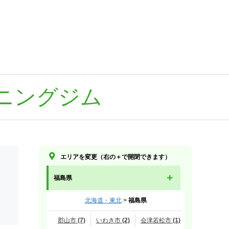
ニングジム
エリアを変更（右の＋で開閉できます）
福島県
北海道・東北
>
福島県
郡山市 (7)
いわき市 (2)
会津若松市 (1)