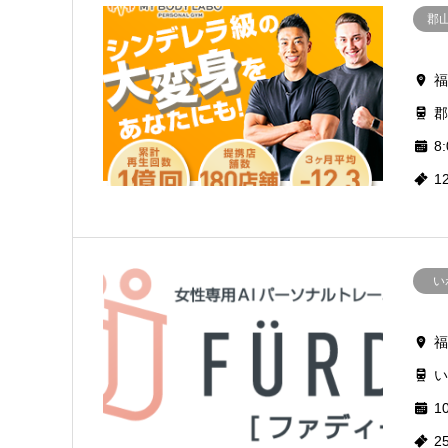
郡
福
郡
8:
1
い
福
い
10
2