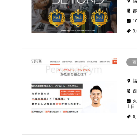
福
郡
10
9
西
福
西
火
土日：
6