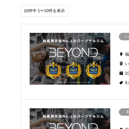
10件中 1〜10件を表示
い
福
い
10
9