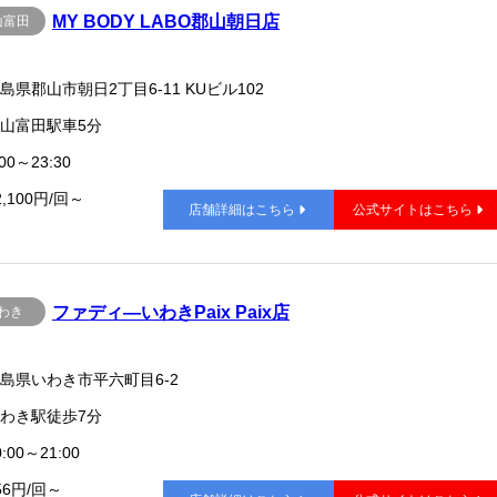
MY BODY LABO郡山朝日店
山富田
島県郡山市朝日2丁目6-11 KUビル102
山富田駅車5分
00～23:30
2,100円/回～
店舗詳細はこちら
公式サイトはこちら
ファディ―いわきPaix Paix店
わき
島県いわき市平六町目6-2
わき駅徒歩7分
:00～21:00
56円/回～