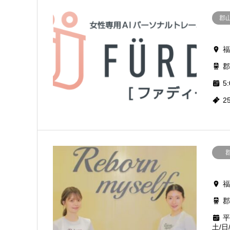
郡
福
郡
5:
2
福
郡
平
土/日