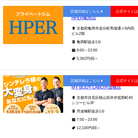
亀岡
店舗詳細はこちら
公式サイト
HPER亀岡店
京都府亀岡市追分町馬場通り9内田
ビル2階
亀岡駅徒歩1分
9:00～23:00
5,362円/回～
丹波橋
店舗詳細はこちら
公式サイト
MY BODY LABO丹波橋店
京都市伏見区桃山筒井伊賀西町40
シコービル3F
丹波橋駅徒歩1分
7:00～23:00
12,100円/回～