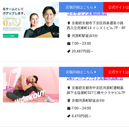
京都河原町
店舗詳細はこちら
公式サイト
ライザップ京都四条店
京都府京都市下京区四条通富小路
西入立売東町14 イシズミビル 7F・8F
河原町駅徒歩3分
7:00～23:00
20,487円/回～
京都河原町
店舗詳細はこちら
公式サイト
24/7ワークアウト京都河原町店
京都府京都市中京区河原町通蛸薬
師下る塩屋町327三條サクラヤビル7F
京都河原町駅徒歩3分
7:00～24:00
8,470円/回～