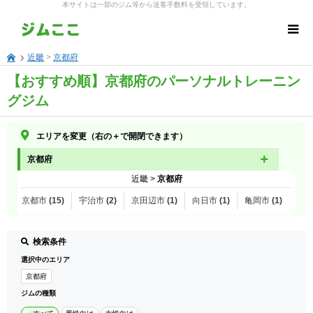
本サイトは一部のジム等から送客手数料を受領しています。
近畿
>
京都府
【おすすめ順】京都府のパーソナルトレーニン
グジム
エリアを変更（右の＋で開閉できます）
京都府
近畿
>
京都府
京都市 (15)
宇治市 (2)
京田辺市 (1)
向日市 (1)
亀岡市 (1)
検索条件
選択中のエリア
京都府
ジムの種類