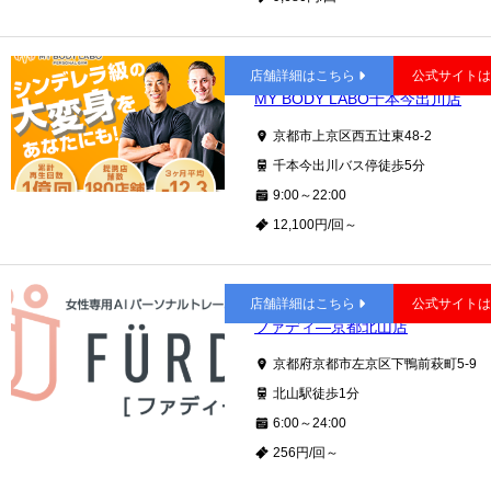
今出川
店舗詳細はこちら
公式サイト
MY BODY LABO千本今出川店
京都市上京区⻄五辻東48-2
千本今出川バス停徒歩5分
9:00～22:00
12,100円/回～
北山
店舗詳細はこちら
公式サイト
ファディ―京都北山店
京都府京都市左京区下鴨前萩町5-9
北山駅徒歩1分
6:00～24:00
256円/回～