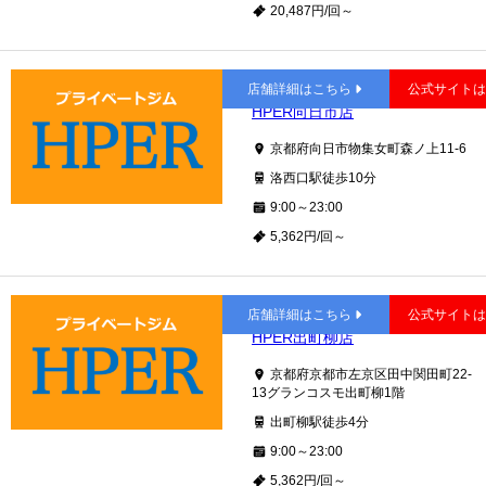
20,487円/回～
洛西口
店舗詳細はこちら
公式サイト
HPER向日市店
京都府向日市物集女町森ノ上11-6
洛西口駅徒歩10分
9:00～23:00
5,362円/回～
出町柳
店舗詳細はこちら
公式サイト
HPER出町柳店
京都府京都市左京区田中関田町22-
13グランコスモ出町柳1階
出町柳駅徒歩4分
9:00～23:00
5,362円/回～