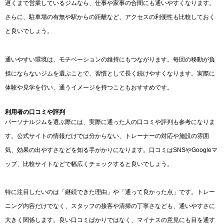
遅くまで営業しているジムなら、仕事や家事の合間にも通いやすくなります。
さらに、駐車場の有無や駅からの距離など、アクセスの利便性も比較しておく
と良いでしょう。
通いやすい環境は、モチベーションの維持にもつながります。毎回の移動が負
担にならないジムを選ぶことで、習慣として長く続けやすくなります。実際に
体験や見学を行い、通うイメージを持つこともおすすめです。
利用者の口コミや評判
パーソナルジムを選ぶ際には、実際に通った人の口コミや評判も参考になりま
す。公式サイトの情報だけでは分からない、トレーナーの対応や施設の雰囲
気、効果の出やすさなどを知る手がかりになります。口コミはSNSやGoogleマ
ップ、比較サイトなどで幅広くチェックすると良いでしょう。
特に注目したいのは「継続できた理由」や「通って良かった点」です。トレー
ニング内容だけでなく、スタッフの接客や清掃の丁寧さなども、通いやすさに
大きく関係します。良い口コミばかりではなく、マイナスの意見にも目を通す