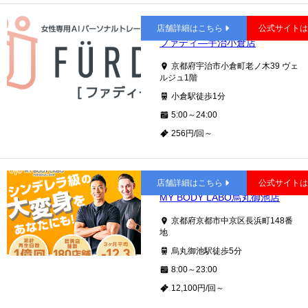
小倉
店舗詳細はこちら
公式サイト
ファディ―宇治小倉店
京都府宇治市小倉町老ノ木39 ヴェ
ルジュ1階
小倉駅徒歩1分
5:00～24:00
256円/回～
烏丸御池
店舗詳細はこちら
公式サイト
MY BODY LABO烏丸御池店
京都府京都市中京区長浜町148番
地
烏丸御池駅徒歩5分
8:00～23:00
12,100円/回～