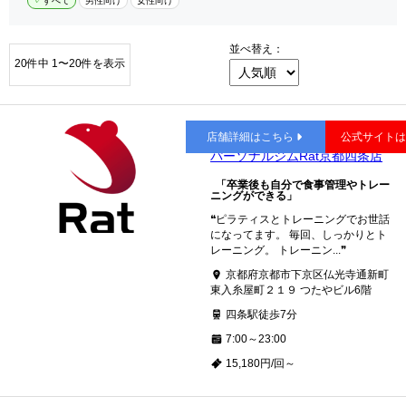
すべて
男性向け
女性向け
並べ替え：
20件中 1〜20件を表示
四条
店舗詳細はこちら
公式サイト
パーソナルジムRat京都四条店
「卒業後も自分で食事管理やトレー
ニングができる」
❝ピラティスとトレーニングでお世話
になってます。 毎回、しっかりとト
レーニング。 トレーニン...❞
京都府京都市下京区仏光寺通新町
東入糸屋町２１９ つたやビル6階
四条駅徒歩7分
7:00～23:00
15,180円/回～