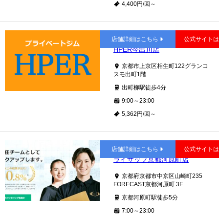
4,400円/回～
今出川
店舗詳細はこちら
公式サイト
HPER今出川店
京都市上京区相生町122グランコ
スモ出町1階
出町柳駅徒歩4分
9:00～23:00
5,362円/回～
京都河原町
店舗詳細はこちら
公式サイト
ライザップ京都河原町店
京都府京都市中京区山崎町235
FORECAST京都河原町 3F
京都河原町駅徒歩5分
7:00～23:00