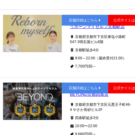
京都
店舗詳細はこちら
公式サイト
リボーンマイセルフ京都駅店
京都府京都市下京区東塩小路町
547-3明石屋ビル6階
京都駅徒歩4分
9:00～22:00（最終受付21:00）
7,700円/回～
四条
店舗詳細はこちら
公式サイト
BEYOND京都四条店
京都府京都市下京区元悪王子町46-
4 やさか長砂ビル2F
四条駅徒歩3分
10:00〜22:00
9,680円/回～