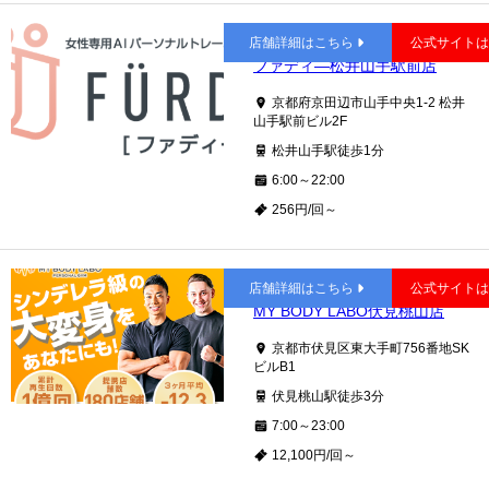
松井山手
店舗詳細はこちら
公式サイト
ファディ―松井山手駅前店
京都府京田辺市山手中央1-2 松井
山手駅前ビル2F
松井山手駅徒歩1分
6:00～22:00
256円/回～
伏見桃山
店舗詳細はこちら
公式サイト
MY BODY LABO伏見桃山店
京都市伏見区東大手町756番地SK
ビルB1
伏見桃山駅徒歩3分
7:00～23:00
12,100円/回～