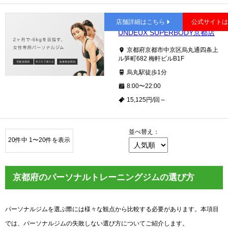
四条
店舗詳細はこちら
公式サイト
UNDEUX SUPERBODY京都店
京都府京都市中京区烏丸通四条上
ル笋町682 梅軒ビルB1F
烏丸駅徒歩1分
8:00〜22:00
15,125円/回～
並べ替え：
20件中 1〜20件を表示
京都府のパーソナルトレーニングジムの選び方
パーソナルジムを選ぶ際には様々な観点から比較する必要があります。本項目
では、パーソナルジムの失敗しない選び方についてご紹介します。