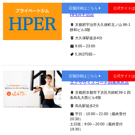
大久保
店舗詳細はこちら
公式サイト
HPER宇治店
京都府宇治市大久保町北ノ山 86-1
静和ビル3階
大久保駅徒歩4分
9:00～23:00
5,362円/回～
四条
店舗詳細はこちら
公式サイト
エクササイズコーチ四条烏丸店
京都府京都市下京区月鉾町39-1 四
条烏丸大西ビル4階
烏丸駅徒歩2分
平日：10:00～21:00（最終受付
20:30）
土日祝：9:00～20:00（最終受付
19:30）