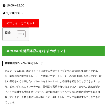
10:00〜22:00
9,680円/回～
公式サイトはこちら
目次
BEYOND京都四条店のおすすめポイント
業界屈指のハイレベルなトレーナー
ビヨンドジムには、ボディメイクに関する大会でトップクラスの実績を収めたことのあ
る、業界屈指の実力派トレーナーが勢揃いです。トレーナーの採用倍率はわずか2%で、厳
しい選考をくぐり抜けたハイレベルなトレーナーによる指導を受けることができます。ま
た、ビヨンドジムのトレーナーは、圧倒的な実績を持つだけではありません。誰もがボデ
ィメイクに対する情熱を持っており、成功に向けたモチベーション維持の重要性を深く理
解しています。人柄も明るい方が多いため、楽しくトレーニングを継続することができる
でしょう。