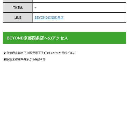
TikTok
–
LINE
BEYOND京都四条店
BEYOND京都四条店へのアクセス
京都府京都市下京区元悪王子町46-4やさか長砂ビル2F
阪急京都線烏丸駅から徒歩2分