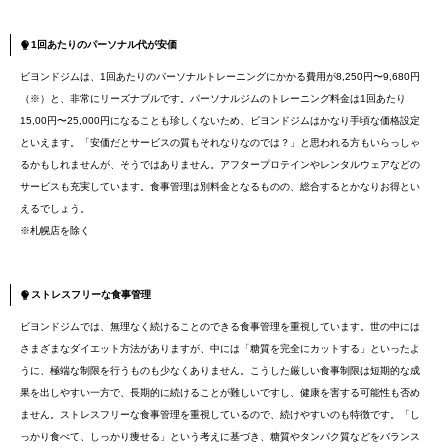
1回あたりのパーソナル代が安価
ビヨンドジムは、1回あたりのパーソナルトレーニングにかかる費用が8,250円〜9,680円
（※）と、非常にリーズナブルです。パーソナルジムのトレーニング料金は1回あたり
15,00円〜25,000円になることも珍しくないため、ビヨンドジムはかなり手頃な価格設定
といえます。「安価だとサービスの質もそれなりなのでは？」と思われる方もいらっしゃ
るかもしれませんが、そうではありません。アフタープロテインやレンタルウェアなどの
サービスも充実しています。食事管理は別料金となるものの、総合するとかなりお得とい
えるでしょう。
※札幌店を除く
ストレスフリーな食事管理
ビヨンドジムでは、無理なく続けることのできる食事管理を重視しています。世の中には
さまざまなダイエット方法がありますが、中には「糖質を完全にカットする」といったよ
うに、極端な制限を行うものも少なくありません。こうした厳しい食事制限は短期的な成
果を出しやすい一方で、長期的に続けることが難しいですし、健康を害する可能性も否め
ません。ストレスフリーな食事管理を重視しているので、続けやすいのも特徴です。「し
っかり食べて、しっかり痩せる」という考えに基づき、糖質やタンパク質などをバランス