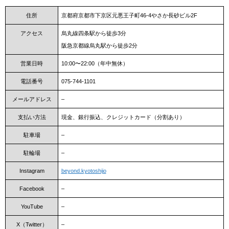
住所
京都府京都市下京区元悪王子町46-4やさか長砂ビル2F
アクセス
烏丸線四条駅から徒歩3分
阪急京都線烏丸駅から徒歩2分
営業日時
10:00〜22:00（年中無休）
電話番号
075-744-1101
メールアドレス
–
支払い方法
現金、銀行振込、クレジットカード（分割あり）
駐車場
–
駐輪場
–
Instagram
beyond.kyotoshijo
Facebook
–
YouTube
–
X（Twitter）
–