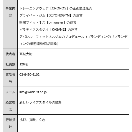
事業内
トレーニングウェア【CRONOS】の企画製造販売
容
プライベートジム【BEYONDGYM】の運営
暗闇フィットネス【b-monster】の運営
ピラティススタジオ【KASANE】の運営
アパレル、フィットネスジムのプロデュース（ブランディング/リブランデ
ィング/業態開発/商品開発）
代表者
高城大樹
社員数
126名
電話番
03-6450-6102
号
メール
info@world-fit.co.jp
経営理
新しいライフスタイルの提案
念
行動指
挑戦、貢献、立志
針