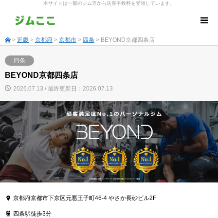
本サイトは一部のジム等から送客手数料を受領しています。
>
近畿
>
京都府
>
京都市
>
四条
> BEYOND京都四条店
四条
BEYOND京都四条店
2026.07.13 / 最終更新日：2026.07.13
京都府京都市下京区元悪王子町46-4 やさか長砂ビル2F
四条駅徒歩3分