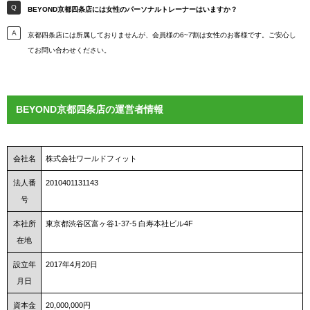
BEYOND京都四条店には女性のパーソナルトレーナーはいますか？
京都四条店には所属しておりませんが、会員様の6~7割は女性のお客様です。ご安心し
てお問い合わせください。
BEYOND京都四条店の運営者情報
会社名
株式会社ワールドフィット
法人番
2010401131143
号
本社所
東京都渋谷区富ヶ谷1-37-5 白寿本社ビル4F
在地
設立年
2017年4月20日
月日
資本金
20,000,000円