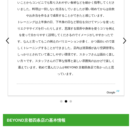
いことからコンビニでも取り入れやすい食材などを細かく指導してくださ
いました。料理は一切しない生活をしていましたが通い初めてからは自炊
やお弁当を作るまで成長することができたと感じています。
トレーニングは上半身の日、下半身の日など部位を分けてマシンを使った
りエクササイズを行ったりします。意識する箇所や身体を使うコツを例え
を使って分かりやすく説明してくださるのでイメージがしやすかったで
す。なんと言ってもこの例えのバリエーションが多く、かつ面白いので楽
しくトレーニングすることができました。店内は清潔感があり空調管理も
しっかりとされていて過ごしやすい環境です。スタッフさんは面白く楽し
い方々です。スタッフさんの丁寧な指導と楽しい雰囲気のおかげで楽しく
通えています。初めて選んだジムがBEYOND 京都四条店で良かったと思
っています。
Google
BEYOND京都四条店の基本情報