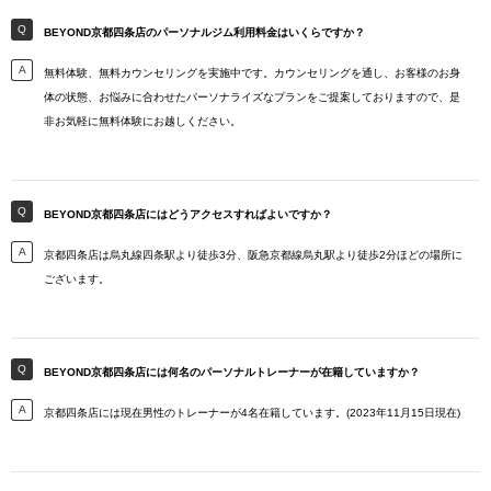
BEYOND京都四条店のパーソナルジム利用料金はいくらですか？
無料体験、無料カウンセリングを実施中です。カウンセリングを通し、お客様のお身
体の状態、お悩みに合わせたパーソナライズなプランをご提案しておりますので、是
非お気軽に無料体験にお越しください。
BEYOND京都四条店にはどうアクセスすればよいですか？
京都四条店は烏丸線四条駅より徒歩3分、阪急京都線烏丸駅より徒歩2分ほどの場所に
ございます。
BEYOND京都四条店には何名のパーソナルトレーナーが在籍していますか？
京都四条店には現在男性のトレーナーが4名在籍しています。(2023年11月15日現在)