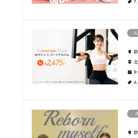
7
北
群
北
9:
4
群