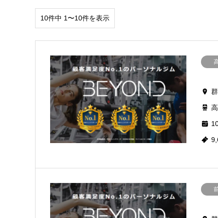
10件中 1〜10件を表示
群
高
10
9