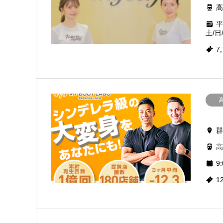
高
平
土/日
7
群
高
9:
1