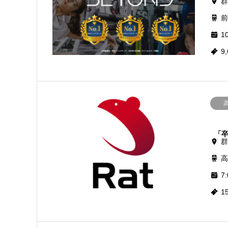
群
前
10
9
「
群
高
7:
1