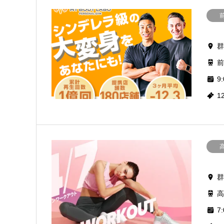
群
前
9:
1
群
高
7: