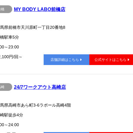
MY BODY LABO前橋店
前橋
馬県前橋市天川原町一丁目20番地8
橋駅車5分
00～23:00
2,100円/回～
店舗詳細はこちら
公式サイトはこちら
24/7ワークアウト高崎店
高崎
馬県高崎市あら町3-6ラポール高崎4階
崎駅徒歩4分
00～24:00