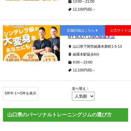
13:00～21:00
12,100円/回～
綾羅木
店舗詳細はこちら
公式サイト
MY BODY LABO綾羅木店
山口県下関市綾羅木新町1-5-13
綾羅木駅徒歩6分
9:00～23:00
12,100円/回～
並べ替え：
5件中 1〜5件を表示
山口県のパーソナルトレーニングジムの選び方