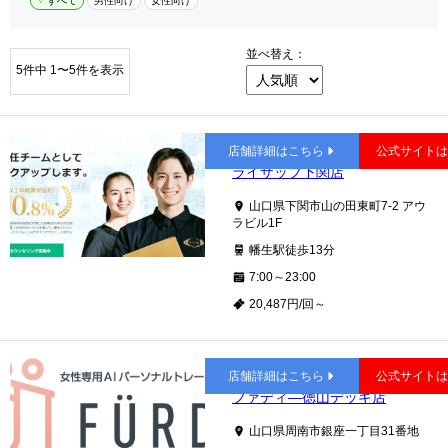
すべて
男性向け
女性向け
並べ替え：
5件中 1〜5件を表示
幡生
店舗詳細はこちら
公式サイト
ライザップ下関店
山口県下関市山の田東町7-2 アウ
ラビル1F
幡生駅徒歩13分
7:00～23:00
20,487円/回～
徳山
店舗詳細はこちら
公式サイト
ファディ―徳山デッキ店
山口県周南市銀座一丁目31番地