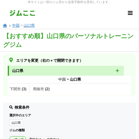
本サイトは一部のジム等から送客手数料を受領しています。
中国
>
山口県
【おすすめ順】山口県のパーソナルトレーニン
グジム
エリアを変更（右の＋で開閉できます）
山口県
中国
>
山口県
下関市 (3)
周南市 (2)
検索条件
選択中のエリア
山口県
ジムの種類