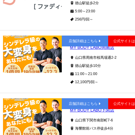
徳山駅徒歩2分
5:00～23:00
256円/回～
徳山
店舗詳細はこちら
公式サイト
MY BODY LABO周南店
山口県周南市桜馬場通2-2
徳山駅徒歩10分
11:00～21:00
12,100円/回～
南部町
店舗詳細はこちら
公式サイト
MY BODY LABO下関店
山口県下関市南部町7-6
海響館前バス停徒歩4分