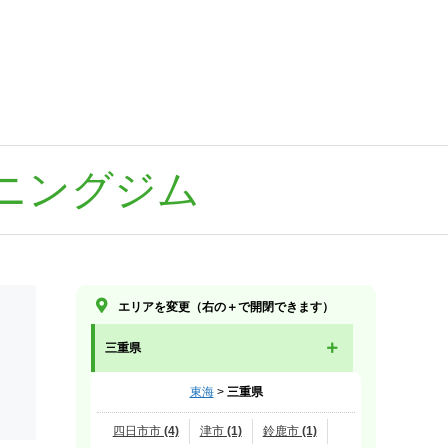
ニングジム
エリアを変更（右の＋で開閉できます）
三重県
東海
>
三重県
四日市市 (4)
津市 (1)
鈴鹿市 (1)