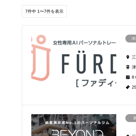
7件中 1〜7件を表示
津
三
津
8:
2