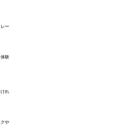
トレー
。体験
なけれ
イクや