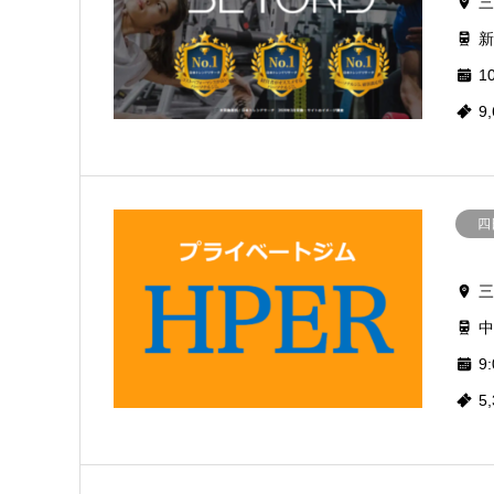
三
新
10
9
四
三
中
9:
5