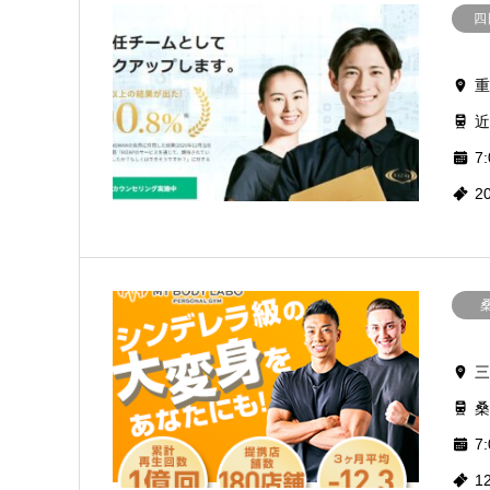
四
重
近
7:
2
三
桑
7:
1