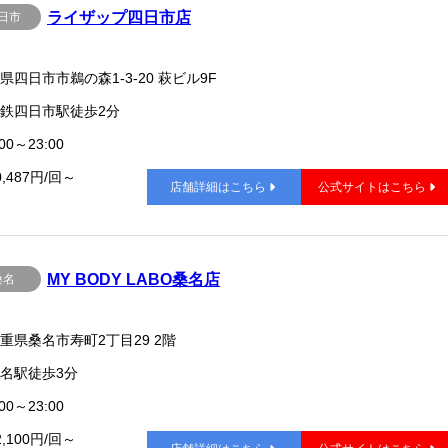
ライザップ四日市店
日市
県四日市市鵜の森1-3-20 萩ビル9F
鉄四日市駅徒歩2分
00～23:00
0,487円/回～
店舗詳細はこちら
公式サイトはこちら
MY BODY LABO桑名店
桑名
重県桑名市寿町2丁目29 2階
名駅徒歩3分
00～23:00
2,100円/回～