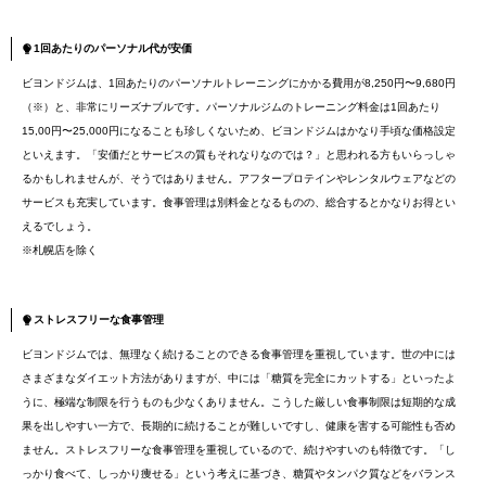
1回あたりのパーソナル代が安価
ビヨンドジムは、1回あたりのパーソナルトレーニングにかかる費用が8,250円〜9,680円
（※）と、非常にリーズナブルです。パーソナルジムのトレーニング料金は1回あたり
15,00円〜25,000円になることも珍しくないため、ビヨンドジムはかなり手頃な価格設定
といえます。「安価だとサービスの質もそれなりなのでは？」と思われる方もいらっしゃ
るかもしれませんが、そうではありません。アフタープロテインやレンタルウェアなどの
サービスも充実しています。食事管理は別料金となるものの、総合するとかなりお得とい
えるでしょう。
※札幌店を除く
ストレスフリーな食事管理
ビヨンドジムでは、無理なく続けることのできる食事管理を重視しています。世の中には
さまざまなダイエット方法がありますが、中には「糖質を完全にカットする」といったよ
うに、極端な制限を行うものも少なくありません。こうした厳しい食事制限は短期的な成
果を出しやすい一方で、長期的に続けることが難しいですし、健康を害する可能性も否め
ません。ストレスフリーな食事管理を重視しているので、続けやすいのも特徴です。「し
っかり食べて、しっかり痩せる」という考えに基づき、糖質やタンパク質などをバランス