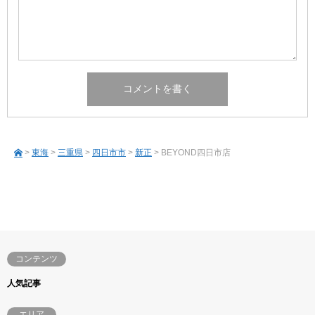
>
東海
>
三重県
>
四日市市
>
新正
> BEYOND四日市店
コンテンツ
人気記事
エリア