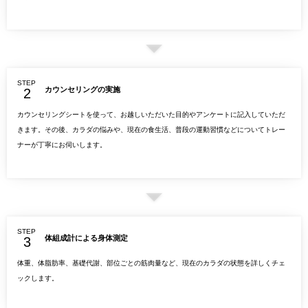
STEP
カウンセリングの実施
カウンセリングシートを使って、お越しいただいた目的やアンケートに記入していただ
きます。その後、カラダの悩みや、現在の食生活、普段の運動習慣などについてトレー
ナーが丁寧にお伺いします。
STEP
体組成計による身体測定
体重、体脂肪率、基礎代謝、部位ごとの筋肉量など、現在のカラダの状態を詳しくチェ
ックします。