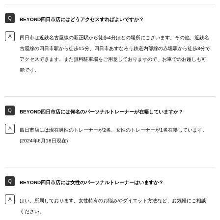
BEYOND四日市店にはどうアクセスすればよいですか？
四日市は近鉄名古屋線の新正駅から徒歩4分ほどの場所にございます。その他、近鉄名
古屋線の四日市駅から徒歩15分、四日市あすなろう鉄道内部線の赤堀駅から徒歩8分で
アクセスできます。また無料駐車場をご用意しておりますので、お車でのお越しも可
能です。
BEYOND四日市店には何名のパーソナルトレーナーが在籍していますか？
四日市店には現在男性のトレーナーが2名、女性のトレーナーが1名在籍しています。
(2024年6月18日現在)
BEYOND四日市店には女性のパーソナルトレーナーはいますか？
はい、所属しております。女性特有のお悩みやダイエット方法など、お気軽にご相談
ください。