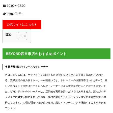
10:00〜22:00
9,680円/回～
公式サイトはこちら
目次
BEYOND四日市店のおすすめポイント
業界屈指のハイレベルなトレーナー
ビヨンドジムには、ボディメイクに関する大会でトップクラスの実績を収めたことのあ
る、業界屈指の実力派トレーナーが勢揃いです。トレーナーの採用倍率はわずか2%で、厳
しい選考をくぐり抜けたハイレベルなトレーナーによる指導を受けることができます。ま
た、ビヨンドジムのトレーナーは、圧倒的な実績を持つだけではありません。誰もがボデ
ィメイクに対する情熱を持っており、成功に向けたモチベーション維持の重要性を深く理
解しています。人柄も明るい方が多いため、楽しくトレーニングを継続することができる
でしょう。