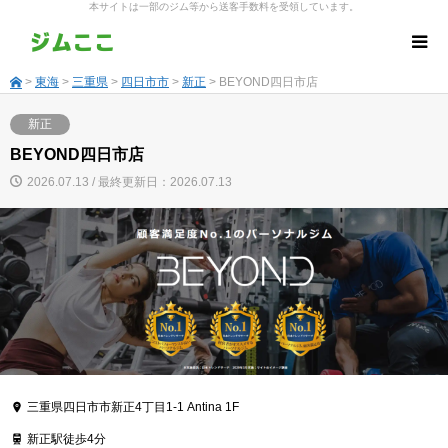
本サイトは一部のジム等から送客手数料を受領しています。
>
東海
>
三重県
>
四日市市
>
新正
> BEYOND四日市店
新正
BEYOND四日市店
2026.07.13 / 最終更新日：2026.07.13
三重県四日市市新正4丁目1-1 Antina 1F
新正駅徒歩4分