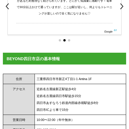
があるため無理なく続けられています。とにかく知識量に感動です！電車
で30分以上かけて通っていますが、ここは駅が近いし、何よりもトレーニ
ングが楽しいので全く気になりません♡
Google
BEYOND四日市店の基本情報
住所
三重県四日市市新正4丁目1-1 Antina 1F
アクセス
近鉄名古屋線新正駅徒歩4分
近鉄名古屋線四日市駅徒歩15分
四日市あすなろう鉄道内部線赤堀駅徒歩8分
四日市ICより車で15分
営業日時
10:00〜22:00（年中無休）