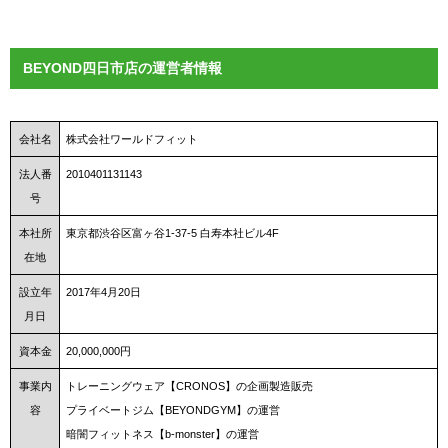
BEYOND四日市店の運営者情報
会社名
株式会社ワールドフィット
法人番
2010401131143
号
本社所
東京都渋谷区富ヶ谷1-37-5 白寿本社ビル4F
在地
設立年
2017年4月20日
月日
資本金
20,000,000円
事業内
トレーニングウェア【CRONOS】の企画製造販売
容
プライベートジム【BEYONDGYM】の運営
暗闇フィットネス【b-monster】の運営