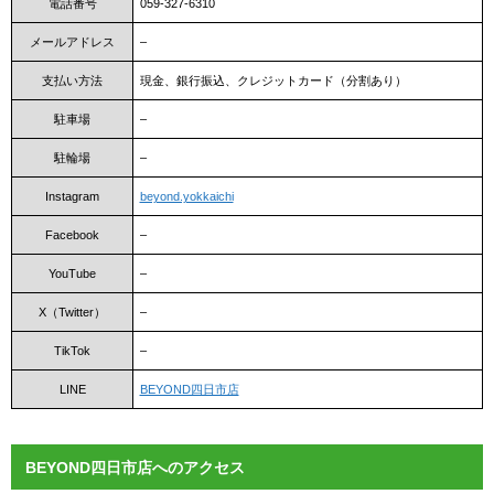
電話番号
059-327-6310
メールアドレス
–
支払い方法
現金、銀行振込、クレジットカード（分割あり）
駐車場
–
駐輪場
–
Instagram
beyond.yokkaichi
Facebook
–
YouTube
–
X（Twitter）
–
TikTok
–
LINE
BEYOND四日市店
BEYOND四日市店へのアクセス