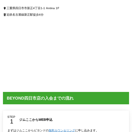
三重県四日市市新正4丁目1-1 Antina 1F
近鉄名古屋線新正駅徒歩4分
BEYOND四日市店の入会までの流れ
STEP
ジムここからWEB申込
まずはジムここからビヨンドの
無料カウンセリング
に申し込みます。