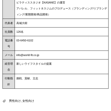
ピラティススタジオ【KASANE】の運営
アパレル、フィットネスジムのプロデュース（ブランディング/リブランデ
ィング/業態開発/商品開発）
代表者
高城大樹
社員数
126名
電話番
03-6450-6102
号
メール
info@world-fit.co.jp
経営理
新しいライフスタイルの提案
念
行動指
挑戦、貢献、立志
針
男性向け
,
女性向け