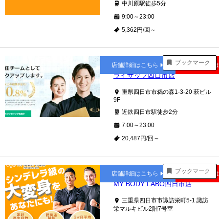
中川原駅徒歩5分
9:00～23:00
5,362円/回～
四日市
ブックマーク
店舗詳細はこちら
公式サイト
ライザップ四日市店
重県四日市市鵜の森1-3-20 萩ビル
9F
近鉄四日市駅徒歩2分
7:00～23:00
20,487円/回～
四日市
ブックマーク
店舗詳細はこちら
公式サイト
MY BODY LABO四日市店
三重県四日市市諏訪栄町5-1 諏訪
栄マルキビル2階7号室