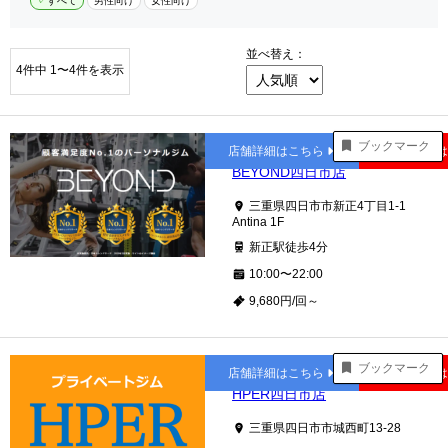
すべて
男性向け
女性向け
並べ替え：
4件中 1〜4件を表示
新正
ブックマーク
店舗詳細はこちら
公式サイト
BEYOND四日市店
三重県四日市市新正4丁目1-1
Antina 1F
新正駅徒歩4分
10:00〜22:00
9,680円/回～
四日市
ブックマーク
店舗詳細はこちら
公式サイト
HPER四日市店
三重県四日市市城西町13-28