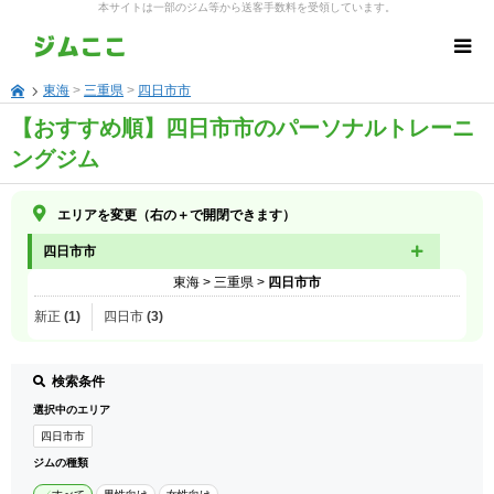
本サイトは一部のジム等から送客手数料を受領しています。
東海
>
三重県
>
四日市市
【おすすめ順】四日市市のパーソナルトレーニ
ングジム
エリアを変更（右の＋で開閉できます）
四日市市
東海
>
三重県
>
四日市市
新正 (1)
四日市 (3)
検索条件
選択中のエリア
四日市市
ジムの種類