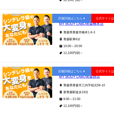
12,100円/回～
青森
店舗詳細はこちら
公式サイト
MY BODY LABO青森橋本店
青森県青森市橋本1-6-3
青森駅車6分
10:00～20:00
12,100円/回～
新青森
店舗詳細はこちら
公式サイト
MY BODY LABO青森西店
青森県青森市三内字稲元58-10
新青森駅徒歩19分
9:00～21:00
12,100円/回～