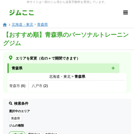
本サイトは一部のジム等から送客手数料を受領しています。
北海道・東北
>
青森県
【おすすめ順】青森県のパーソナルトレーニン
グジム
エリアを変更（右の＋で開閉できます）
青森県
北海道・東北
>
青森県
青森市 (6)
八戸市 (2)
検索条件
選択中のエリア
青森県
ジムの種類