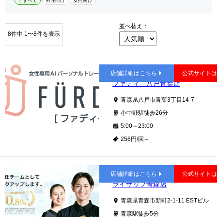
すべて
男性向け
女性向け
並べ替え：
8件中 1〜8件を表示
小中野
店舗詳細はこちら
公式サイト
ファディ―八戸青葉店
青森県八戸市青葉3丁目14-7
小中野駅徒歩26分
5:00～23:00
256円/回～
青森
店舗詳細はこちら
公式サイト
ライザップ青森店
青森県青森市新町2-1-11 ESTビル
青森駅徒歩5分