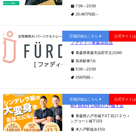
7:00～23:00
20,487円/回～
筒井
店舗詳細はこちら
公式サイト
ファディ―青森浜田店
青森県青森市浜田字玉川340
筒井駅車7分
5:00～23:00
256円/回～
本八戸
店舗詳細はこちら
公式サイト
MY BODY LABO八戸城下店
青森県八戸市城下4丁目17-2 ウィ
ングコート城下103
本八戸駅徒歩15分