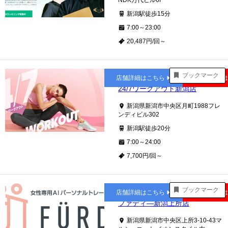
NDK万代ビル6F
新潟駅徒歩15分
7:00～23:00
20,487円/回～
新潟
ブックマーク
店舗詳細はこちら
公式サイト
24/7ワークアウト新潟店
新潟県新潟市中央区月町1988フレ
ンディビル302
新潟駅徒歩20分
7:00～24:00
7,700円/回～
新潟
ブックマーク
店舗詳細はこちら
公式サイト
ファディ―新潟上所店
新潟県新潟市中央区上所3-10-43マ