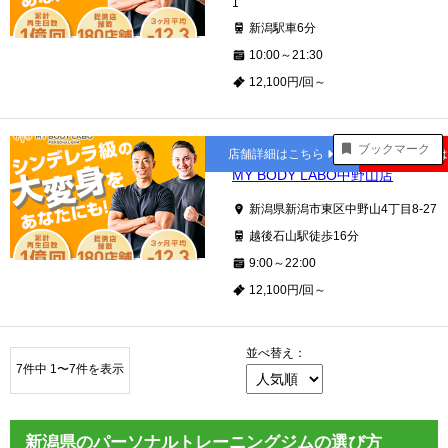
1
新潟駅車6分
10:00～21:30
12,100円/回～
越後石山
ブックマーク
店舗詳細はこちら
公式サイト
MY BODY LABO中野山店
新潟県新潟市東区中野山4丁目8-27
越後石山駅徒歩16分
9:00～22:00
12,100円/回～
並べ替え：
7件中 1〜7件を表示
新潟県のパーソナルトレーニングジムの選び方