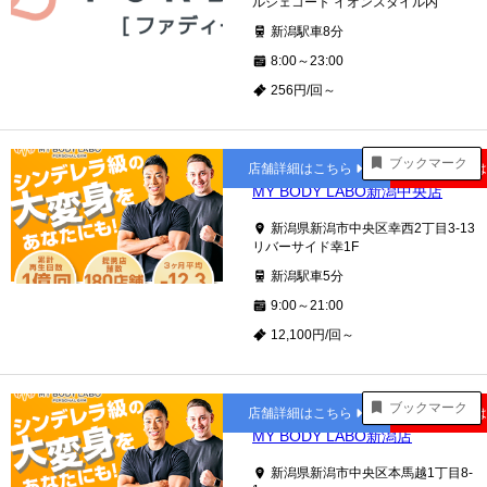
ルシェコート イオンスタイル内
新潟駅車8分
8:00～23:00
256円/回～
新潟
ブックマーク
店舗詳細はこちら
公式サイト
MY BODY LABO新潟中央店
新潟県新潟市中央区幸西2丁目3-13
リバーサイド幸1F
新潟駅車5分
9:00～21:00
12,100円/回～
新潟
ブックマーク
店舗詳細はこちら
公式サイト
MY BODY LABO新潟店
新潟県新潟市中央区本馬越1丁目8-