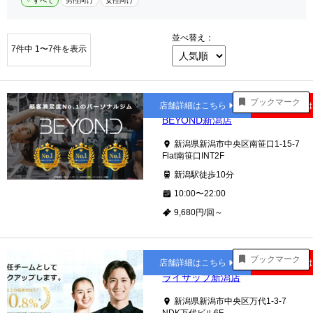
すべて
男性向け
女性向け
並べ替え：
7件中 1〜7件を表示
新潟
ブックマーク
店舗詳細はこちら
公式サイト
BEYOND新潟店
新潟県新潟市中央区南笹口1-15-7
Flat南笹口INT2F
新潟駅徒歩10分
10:00〜22:00
9,680円/回～
新潟
ブックマーク
店舗詳細はこちら
公式サイト
ライザップ新潟店
新潟県新潟市中央区万代1-3-7