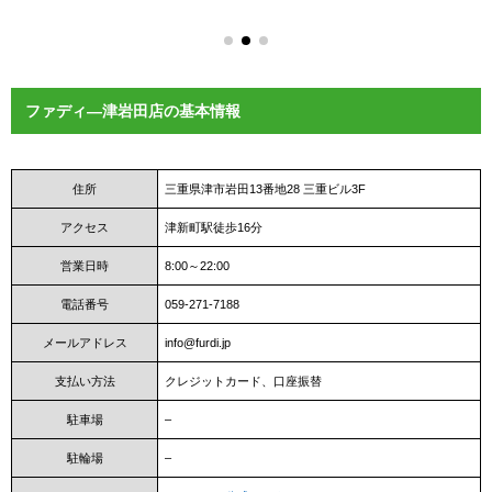
ファディ―津岩田店の基本情報
住所
三重県津市岩田13番地28 三重ビル3F
アクセス
津新町駅徒歩16分
営業日時
8:00～22:00
電話番号
059-271-7188
メールアドレス
info@furdi.jp
支払い方法
クレジットカード、口座振替
駐車場
–
駐輪場
–