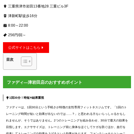
三重県津市岩田13番地28 三重ビル3F
津新町駅徒歩16分
8:00～22:00
256円/回～
公式サイトはこちら
目次
ファディ―津岩田店のおすすめポイント
1回30分！時短✕結果重視
ファディーは、1回30分という手軽さが特徴の女性専用フィットネスジムです。「1回のト
レーニング時間が短いと効果が出ないのでは……？」と思われる方もいらっしゃるかもし
れませんが、そうではありません。2つのトレーニングを組み合わせ、30分で最大の効果を
目指します。エクササイズは、トレーニング前に身体をほぐしてケガを防ぐほか、血行を
促進してトレーニングの効率を上げるという効果があります。ファンクショナルトレーニ