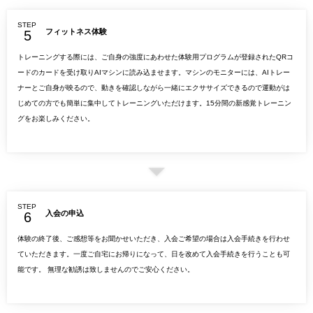
STEP
フィットネス体験
トレーニングする際には、ご自身の強度にあわせた体験用プログラムが登録されたQRコ
ードのカードを受け取りAIマシンに読み込ませます。マシンのモニターには、AIトレー
ナーとご自身が映るので、動きを確認しながら一緒にエクササイズできるので運動がは
じめての方でも簡単に集中してトレーニングいただけます。15分間の新感覚トレーニン
グをお楽しみください。
STEP
入会の申込
体験の終了後、ご感想等をお聞かせいただき、入会ご希望の場合は入会手続きを行わせ
ていただきます。一度ご自宅にお帰りになって、日を改めて入会手続きを行うことも可
能です。 無理な勧誘は致しませんのでご安心ください。