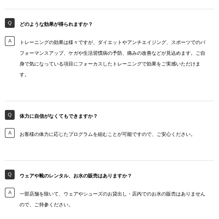
どのような効果が得られますか？
トレーニングの効果は様々ですが、ダイエットやアンチエイジング、スポーツでのパ
フォーマンスアップ、ケガや生活習慣病の予防、痛みの改善などが見込めます。ご自
身で気になっている項目にフォーカスしたトレーニングで効果をご実感いただけま
す。
体力に自信がなくてもできますか？
お客様の体力に応じたプログラムを組むことが可能ですので、ご安心ください。
ウェアや靴のレンタル、お水の販売はありますか？
一部店舗を除いて、ウェアやシューズのお貸出し・店内でのお水の販売はありません
ので、ご持参ください。