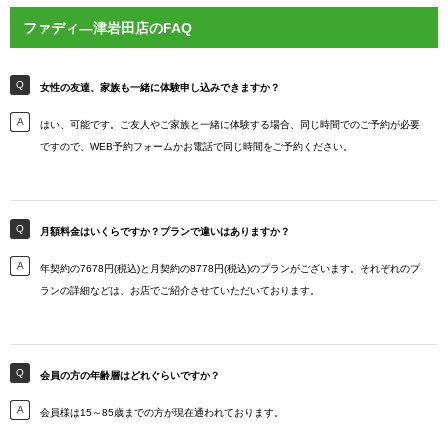
ファディ―津岩田店のFAQ
女性の友達、家族も一緒に体験申し込みできますか？
はい、可能です。ご友人やご家族と一緒に体験する場合、同じ時間でのご予約が必要
ですので、WEB予約フォームかお電話で同じ時間をご予約ください。
月額料金はいくらですか？プランで違いはありますか？
年契約の7678円(税込)と月契約の8778円(税込)のプランがございます。それぞれのプ
ランの詳細などは、お店でご紹介させていただいております。
会員の方の年齢層はどれぐらいですか？
会員様は15～85歳までの方が現在通われております。