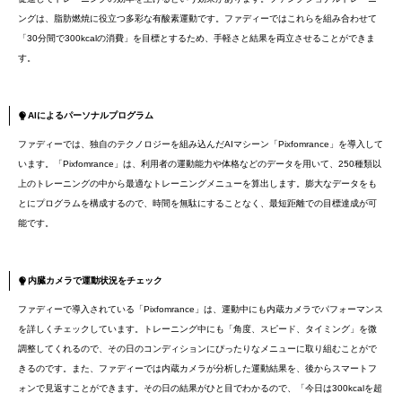
ングは、脂肪燃焼に役立つ多彩な有酸素運動です。ファディーではこれらを組み合わせて
「30分間で300kcalの消費」を目標とするため、手軽さと結果を両立させることができま
す。
AIによるパーソナルプログラム
ファディーでは、独自のテクノロジーを組み込んだAIマシーン「Pixfomrance」を導入して
います。「Pixfomrance」は、利用者の運動能力や体格などのデータを用いて、250種類以
上のトレーニングの中から最適なトレーニングメニューを算出します。膨大なデータをも
とにプログラムを構成するので、時間を無駄にすることなく、最短距離での目標達成が可
能です。
内臓カメラで運動状況をチェック
ファディーで導入されている「Pixfomrance」は、運動中にも内蔵カメラでパフォーマンス
を詳しくチェックしています。トレーニング中にも「角度、スピード、タイミング」を微
調整してくれるので、その日のコンディションにぴったりなメニューに取り組むことがで
きるのです。また、ファディーでは内蔵カメラが分析した運動結果を、後からスマートフ
ォンで見返すことができます。その日の結果がひと目でわかるので、「今日は300kcalを超