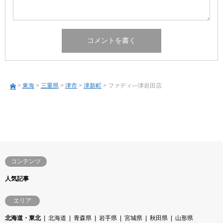
>
東海
>
三重県
>
津市
>
津新町
> ファディ―津岩田店
コンテンツ
人気記事
エリア
北海道・東北
北海道
青森県
岩手県
宮城県
秋田県
山形県