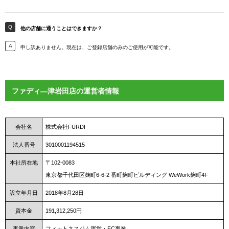
他の店舗に通うことはできますか？
申し訳ありません。現在は、ご登録店舗のみのご使用が可能です。
ファディ―津岩田店の運営者情報
会社名
株式会社FURDI
法人番号
3010001194515
本社所在地
〒102-0083
東京都千代田区麹町6-6-2 番町麹町ビルディング WeWork麹町4F
設立年月日
2018年8月28日
資本金
191,312,250円
事業内容
フィットネスジム運営・FC事業