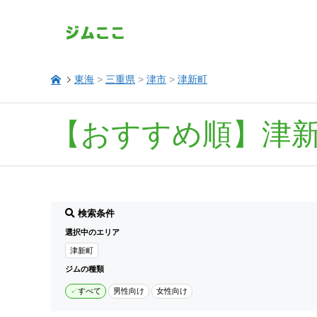
東海
>
三重県
>
津市
>
津新町
【おすすめ順】津
検索条件
選択中のエリア
津新町
ジムの種類
すべて
男性向け
女性向け