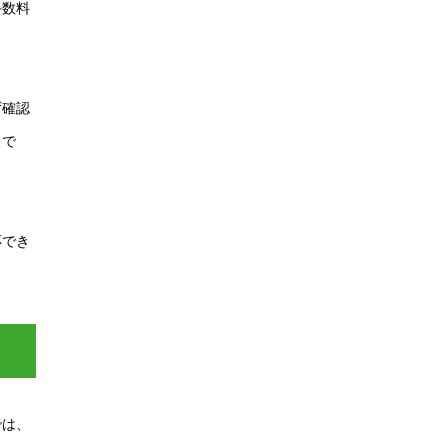
手数料
ず確認
トで
応でき
では、