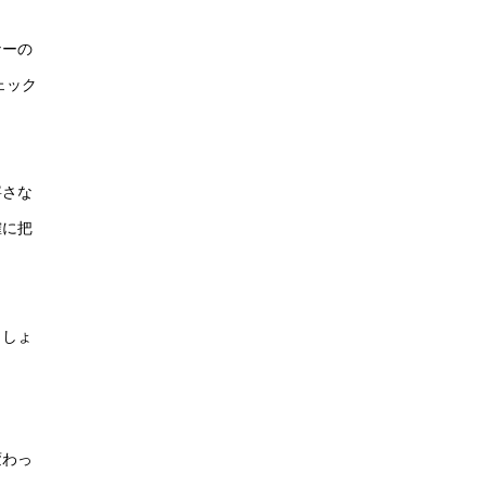
ナーの
ェック
寧さな
確に把
ましょ
変わっ