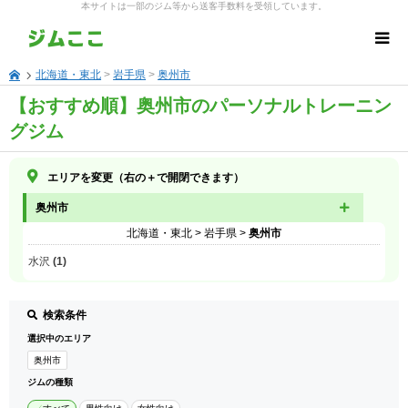
本サイトは一部のジム等から送客手数料を受領しています。
北海道・東北
>
岩手県
>
奥州市
【おすすめ順】奥州市のパーソナルトレーニン
グジム
エリアを変更（右の＋で開閉できます）
奥州市
北海道・東北
>
岩手県
>
奥州市
水沢 (1)
検索条件
選択中のエリア
奥州市
ジムの種類