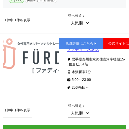
すべて
男性向け
女性向け
並べ替え：
1件中 1件を表示
水沢
店舗詳細はこちら
公式サイト
ファディ―水沢店
岩手県奥州市水沢佐倉河字後樋15-
1佐倉ビル1階
水沢駅車7分
5:00～23:00
256円/回～
並べ替え：
1件中 1件を表示