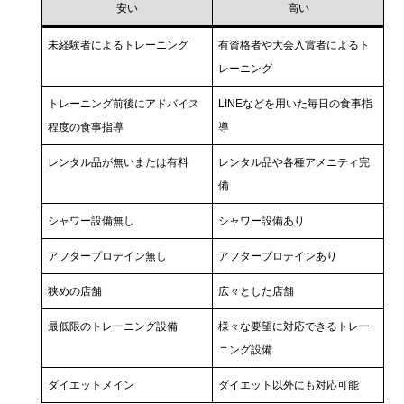
安い
高い
未経験者によるトレーニング
有資格者や大会入賞者によるト
レーニング
トレーニング前後にアドバイス
LINEなどを用いた毎日の食事指
程度の食事指導
導
レンタル品が無いまたは有料
レンタル品や各種アメニティ完
備
シャワー設備無し
シャワー設備あり
アフタープロテイン無し
アフタープロテインあり
狭めの店舗
広々とした店舗
最低限のトレーニング設備
様々な要望に対応できるトレー
ニング設備
ダイエットメイン
ダイエット以外にも対応可能