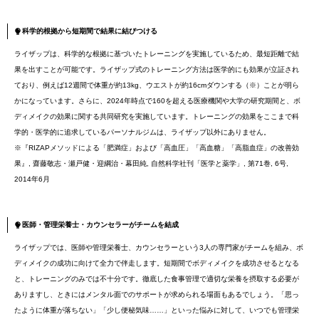
科学的根拠から短期間で結果に結びつける
ライザップは、科学的な根拠に基づいたトレーニングを実施しているため、最短距離で結
果を出すことが可能です。ライザップ式のトレーニング方法は医学的にも効果が立証され
ており、例えば12週間で体重が約13kg、ウエストが約16cmダウンする（※）ことが明ら
かになっています。さらに、2024年時点で160を超える医療機関や大学の研究期間と、ボ
ディメイクの効果に関する共同研究を実施しています。トレーニングの効果をここまで科
学的・医学的に追求しているパーソナルジムは、ライザップ以外にありません。
※『RIZAPメソッドによる「肥満症」および「高血圧」「高血糖」「高脂血症」の改善効
果』, 齋藤敬志・瀬戸健・迎綱治・幕田純, 自然科学社刊「医学と薬学」, 第71巻, 6号,
2014年6月
医師・管理栄養士・カウンセラーがチームを結成
ライザップでは、医師や管理栄養士、カウンセラーという3人の専門家がチームを組み、ボ
ディメイクの成功に向けて全力で伴走します。短期間でボディメイクを成功させるとなる
と、トレーニングのみでは不十分です。徹底した食事管理で適切な栄養を摂取する必要が
ありますし、ときにはメンタル面でのサポートが求められる場面もあるでしょう。「思っ
たように体重が落ちない」「少し便秘気味……」といった悩みに対して、いつでも管理栄