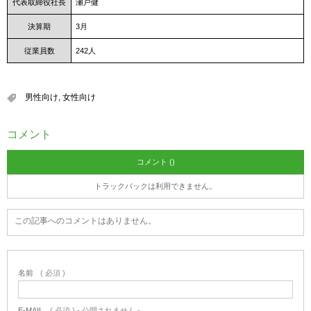
代表取締役社長
瀬戸健
決算期
3月
従業員数
242人
男性向け
,
女性向け
コメント
コメント ()
トラックバックは利用できません。
この記事へのコメントはありません。
名前
( 必須 )
E-MAIL
( 必須 ) - 公開されません -