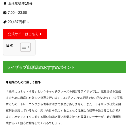
山形駅徒歩10分
7:00～23:00
20,487円/回～
公式サイトはこちら
目次
ライザップ山形店のおすすめポイント
結果のために厳しく指導
「結果にコミットする」というキャッチフレーズを掲げるライザップは、減量目標を達成
するために徹底した厳しい指導を行います。2ヶ月という短期間で魅力的な体づくりを実現
するため、トレーニングから食事管理まで余念がありません。また、ライザップは完全個
室制を採用しているため、周りの目を気にすることなく徹底した指導を受けることができ
ます。ボディメイクに対する深い知識と高い熱量を持った専属トレーナーが、必ず目標達
成するべく熱心に指導してくれるでしょう。