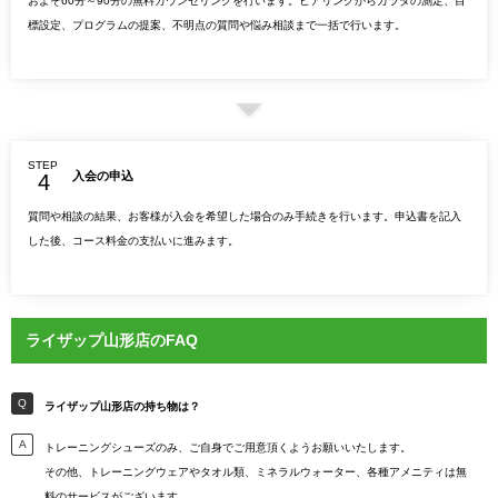
およそ60分～90分の無料カウンセリングを行います。ヒアリングからカラダの測定、目
標設定、プログラムの提案、不明点の質問や悩み相談まで一括で行います。
STEP
入会の申込
質問や相談の結果、お客様が入会を希望した場合のみ手続きを行います。申込書を記入
した後、コース料金の支払いに進みます。
ライザップ山形店のFAQ
ライザップ山形店の持ち物は？
トレーニングシューズのみ、ご自身でご用意頂くようお願いいたします。
その他、トレーニングウェアやタオル類、ミネラルウォーター、各種アメニティは無
料のサービスがございます。