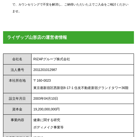
で、カウンセリングで不安を解消し、ご納得いただいた上でご入会をご検討ください
ませ。
ライザップ山形店の運営者情報
会社名
RIZAPグループ株式会社
法人番号
2011201012987
本社所在地
〒160-0023
東京都新宿区西新宿8-17-1 住友不動産新宿グランドタワー36階
設立年月日
2003年04月10日
資本金
19,200,000,000円
事業内容
健康に関する研究
ボディメイク事業等