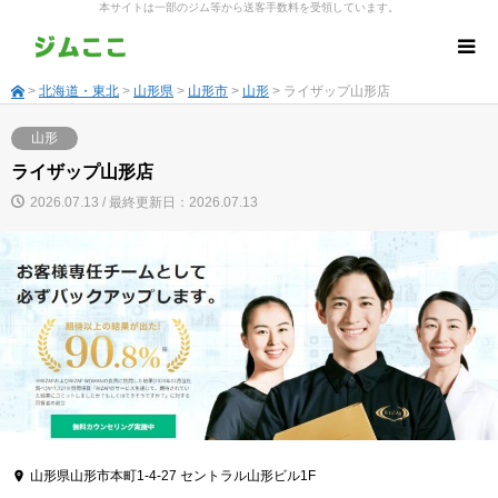
本サイトは一部のジム等から送客手数料を受領しています。
>
北海道・東北
>
山形県
>
山形市
>
山形
> ライザップ山形店
山形
ライザップ山形店
2026.07.13 / 最終更新日：2026.07.13
山形県山形市本町1-4-27 セントラル山形ビル1F