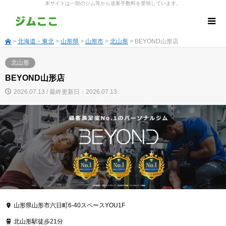
本サイトは一部のジム等から送客手数料を受領しています。
>
北海道・東北
>
山形県
>
山形市
>
北山形
> BEYOND山形店
北山形
BEYOND山形店
2026.07.13 / 最終更新日：2026.07.13
山形県山形市六日町6-40スペースYOU1F
北山形駅徒歩21分