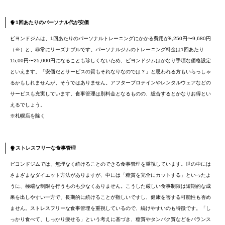
1回あたりのパーソナル代が安価
ビヨンドジムは、1回あたりのパーソナルトレーニングにかかる費用が8,250円〜9,680円
（※）と、非常にリーズナブルです。パーソナルジムのトレーニング料金は1回あたり
15,00円〜25,000円になることも珍しくないため、ビヨンドジムはかなり手頃な価格設定
といえます。「安価だとサービスの質もそれなりなのでは？」と思われる方もいらっしゃ
るかもしれませんが、そうではありません。アフタープロテインやレンタルウェアなどの
サービスも充実しています。食事管理は別料金となるものの、総合するとかなりお得とい
えるでしょう。
※札幌店を除く
ストレスフリーな食事管理
ビヨンドジムでは、無理なく続けることのできる食事管理を重視しています。世の中には
さまざまなダイエット方法がありますが、中には「糖質を完全にカットする」といったよ
うに、極端な制限を行うものも少なくありません。こうした厳しい食事制限は短期的な成
果を出しやすい一方で、長期的に続けることが難しいですし、健康を害する可能性も否め
ません。ストレスフリーな食事管理を重視しているので、続けやすいのも特徴です。「し
っかり食べて、しっかり痩せる」という考えに基づき、糖質やタンパク質などをバランス