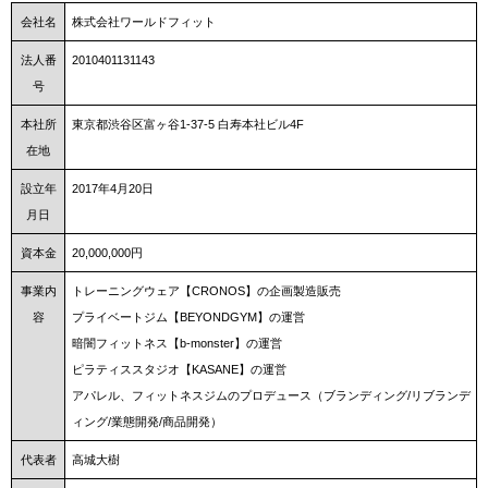
会社名
株式会社ワールドフィット
法人番
2010401131143
号
本社所
東京都渋谷区富ヶ谷1-37-5 白寿本社ビル4F
在地
設立年
2017年4月20日
月日
資本金
20,000,000円
事業内
トレーニングウェア【CRONOS】の企画製造販売
容
プライベートジム【BEYONDGYM】の運営
暗闇フィットネス【b-monster】の運営
ピラティススタジオ【KASANE】の運営
アパレル、フィットネスジムのプロデュース（ブランディング/リブランデ
ィング/業態開発/商品開発）
代表者
高城大樹