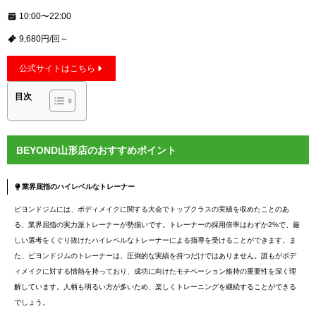
10:00〜22:00
9,680円/回～
公式サイトはこちら
目次
BEYOND山形店のおすすめポイント
業界屈指のハイレベルなトレーナー
ビヨンドジムには、ボディメイクに関する大会でトップクラスの実績を収めたことのあ
る、業界屈指の実力派トレーナーが勢揃いです。トレーナーの採用倍率はわずか2%で、厳
しい選考をくぐり抜けたハイレベルなトレーナーによる指導を受けることができます。ま
た、ビヨンドジムのトレーナーは、圧倒的な実績を持つだけではありません。誰もがボデ
ィメイクに対する情熱を持っており、成功に向けたモチベーション維持の重要性を深く理
解しています。人柄も明るい方が多いため、楽しくトレーニングを継続することができる
でしょう。