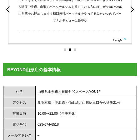
も清潔で快適、山形でパーソナルジムを探している方には、ぜひBEYOND
山形店をお勧めします！初回無料パーソナルをやってるみたいなのでパー
ソナルデビューに是非💡
Google
BEYOND山形店の基本情報
住所
山形県山形市六日町6-40スペースYOU1F
アクセス
奥羽本線・左沢線・仙山線北山形駅出口から徒歩21分
営業日時
10:00〜22:00（年中無休）
電話番号
023-674-6518
メールアドレス
–