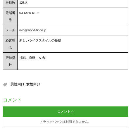
社員数
126名
電話番
03-6450-6102
号
メール
info@world-fit.co.jp
経営理
新しいライフスタイルの提案
念
行動指
挑戦、貢献、立志
針
男性向け
,
女性向け
コメント
コメント ()
トラックバックは利用できません。