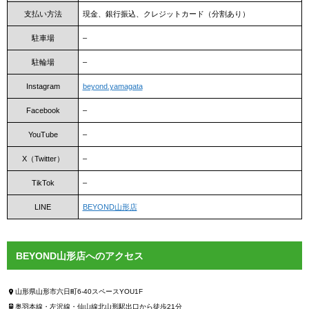
支払い方法
現金、銀行振込、クレジットカード（分割あり）
駐車場
–
駐輪場
–
Instagram
beyond.yamagata
Facebook
–
YouTube
–
X（Twitter）
–
TikTok
–
LINE
BEYOND山形店
BEYOND山形店へのアクセス
山形県山形市六日町6-40スペースYOU1F
奥羽本線・左沢線・仙山線北山形駅出口から徒歩21分