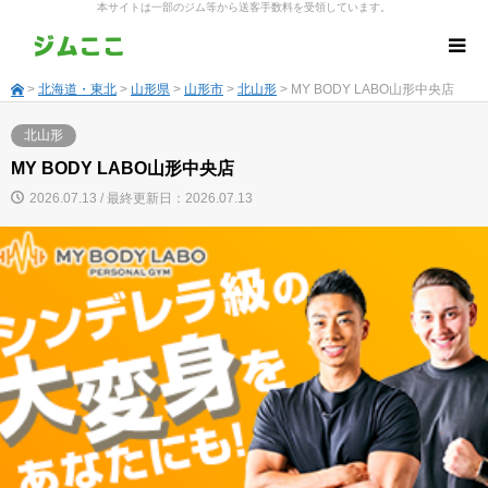
本サイトは一部のジム等から送客手数料を受領しています。
>
北海道・東北
>
山形県
>
山形市
>
北山形
> MY BODY LABO山形中央店
北山形
MY BODY LABO山形中央店
2026.07.13 / 最終更新日：2026.07.13