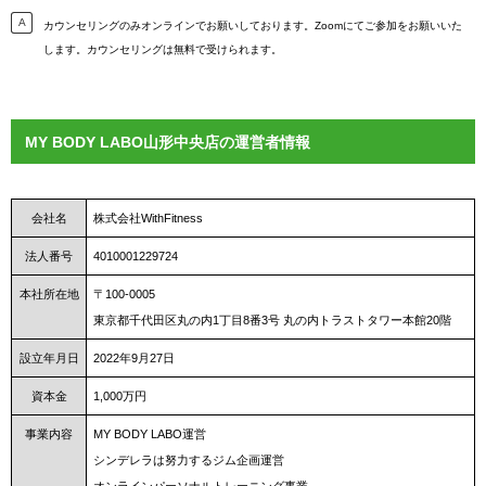
カウンセリングのみオンラインでお願いしております。Zoomにてご参加をお願いいた
します。カウンセリングは無料で受けられます。
MY BODY LABO山形中央店の運営者情報
会社名
株式会社WithFitness
法人番号
4010001229724
本社所在地
〒100-0005
東京都千代田区丸の内1丁目8番3号 丸の内トラストタワー本館20階
設立年月日
2022年9月27日
資本金
1,000万円
事業内容
MY BODY LABO運営
シンデレラは努力するジム企画運営