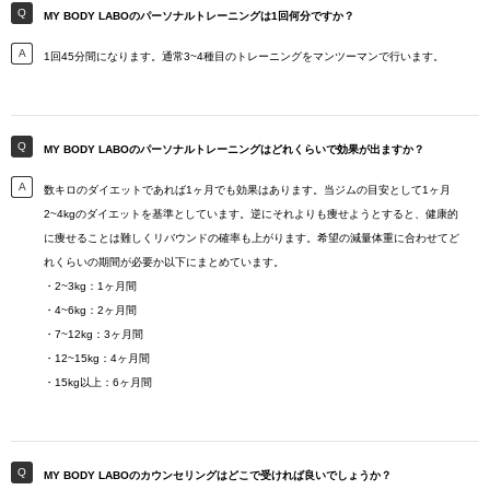
MY BODY LABOのパーソナルトレーニングは1回何分ですか？
1回45分間になります。通常3~4種目のトレーニングをマンツーマンで行います。
MY BODY LABOのパーソナルトレーニングはどれくらいで効果が出ますか？
数キロのダイエットであれば1ヶ月でも効果はあります。当ジムの目安として1ヶ月
2~4kgのダイエットを基準としています。逆にそれよりも痩せようとすると、健康的
に痩せることは難しくリバウンドの確率も上がります。希望の減量体重に合わせてど
れくらいの期間が必要か以下にまとめています。
・2~3kg：1ヶ月間
・4~6kg：2ヶ月間
・7~12kg：3ヶ月間
・12~15kg：4ヶ月間
・15kg以上：6ヶ月間
MY BODY LABOのカウンセリングはどこで受ければ良いでしょうか？