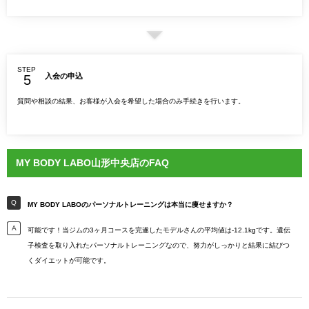
STEP
入会の申込
質問や相談の結果、お客様が入会を希望した場合のみ手続きを行います。
MY BODY LABO山形中央店のFAQ
MY BODY LABOのパーソナルトレーニングは本当に痩せますか？
可能です！当ジムの3ヶ月コースを完遂したモデルさんの平均値は-12.1kgです。遺伝
子検査を取り入れたパーソナルトレーニングなので、努力がしっかりと結果に結びつ
くダイエットが可能です。