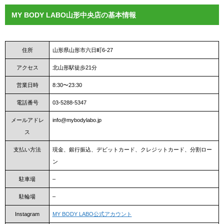
MY BODY LABO山形中央店の基本情報
住所
山形県山形市六日町6-27
アクセス
北山形駅徒歩21分
営業日時
8:30〜23:30
電話番号
03-5288-5347
メールアドレ
info@mybodylabo.jp
ス
支払い方法
現金、銀行振込、デビットカード、クレジットカード、分割ロー
ン
駐車場
–
駐輪場
–
Instagram
MY BODY LABO公式アカウント