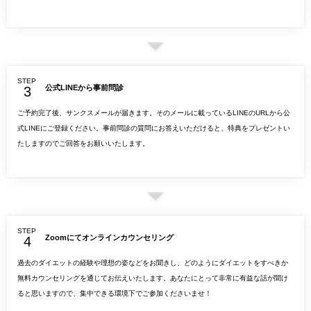
STEP
公式LINEから事前問診
ご予約完了後、サンクスメールが届きます。そのメールに載っているLINEのURLから公
式LINEにご登録ください。事前問診の質問にお答えいただけると、特典をプレゼントい
たしますのでご回答をお願いいたします。
STEP
Zoomにてオンラインカウンセリング
過去のダイエットの経験や理想の姿などをお聞きし、どのようにダイエットをすべきか
無料カウンセリングを通じてお伝えいたします。あなたにとって非常に有益な話が聞け
ると思いますので、集中できる環境下でご参加くださいませ！