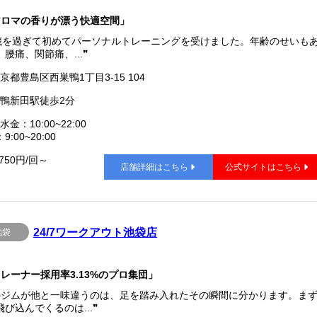
アロマの香りが漂う快適空間」
0歳を過ぎて初めてパーソナルトレーニングを受けました。年齢のせいも
腰痛、関節痛、...❞
京都豊島区西巣鴨1丁目3-15 104
鴨新田駅徒歩2分
水金：10:00~22:00
9:00~20:00
,750円/回～
店舗詳細はこちら
公式サイトはこちら
24/7ワークアウト池袋店
池袋
レーナー採用率3.13%のプロ集団」
のジムが他と一味違うのは、足を踏み入れたその瞬間に分かります。ま
び込んでくるのは...❞