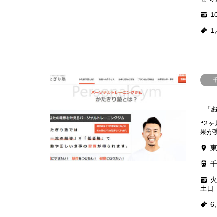
10
1
「
❝2
果が実
東
千
火
土日：
6