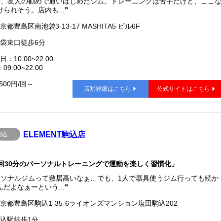
近、友人の勧めで通いはじめたジム。トレーニングは苦手だけど、ここ
られそう。店内も...❞
京都豊島区南池袋3-13-17 MASHITA5 ビル6F
袋東口徒歩6分
：10:00~22:00
9:00~22:00
,500円/回～
店舗詳細はこちら
公式サイトはこちら
ELEMENT駒込店
駒込
回30分のパーソナルトレーニングで運動を楽しく習慣化」
ーソナルジムって敷居高いなぁ…でも、1人で器具使うジム行っても続か
だよなぁーという...❞
京都豊島区駒込1-35-6ライオンズマンション塩田駒込202
込駅徒歩1分