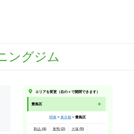
ニングジム
エリアを変更（右の＋で開閉できます）
豊島区
関東
>
東京都
>
豊島区
駒込 (4)
巣鴨 (2)
大塚 (5)