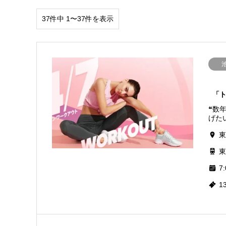
37件中 1〜37件を表示
「ト
❝数
げたい
東
東
7:
1