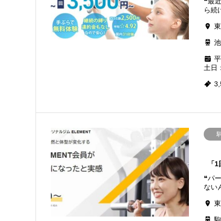
❝最
ら続け
東
池
平日
土日：0
3
「1
❝パ
ないん
東
駒