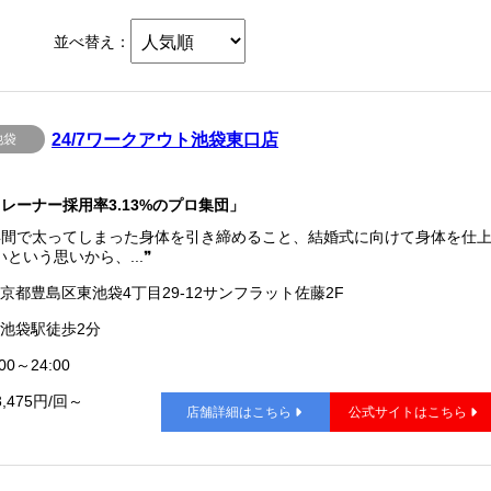
並べ替え：
24/7ワークアウト池袋東口店
池袋
レーナー採用率3.13%のプロ集団」
年間で太ってしまった身体を引き締めること、結婚式に向けて身体を仕
という思いから、...❞
京都豊島区東池袋4丁目29-12サンフラット佐藤2F
池袋駅徒歩2分
00～24:00
3,475円/回～
店舗詳細はこちら
公式サイトはこちら