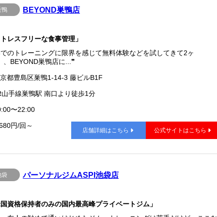
BEYOND巣鴨店
巣鴨
ストレスフリーな食事管理」
学でのトレーニングに限界を感じて無料体験などを試してきて2ヶ
、BEYOND巣鴨店に...❞
京都豊島区巣鴨1-14-3 藤ビルB1F
R山手線巣鴨駅 南口より徒歩1分
:00〜22:00
,680円/回～
店舗詳細はこちら
公式サイトはこちら
パーソナルジムASPI池袋店
池袋
米国資格保持者のみの国内最高峰プライベートジム」