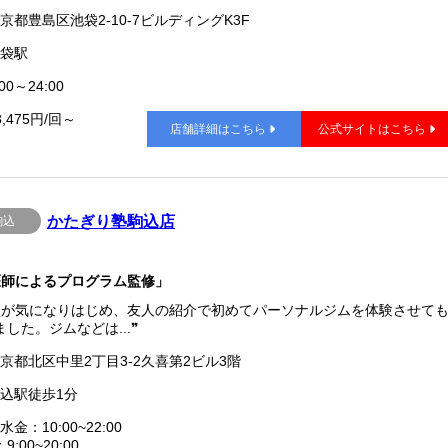
京都豊島区池袋2-10-7ビルディングK3F
袋駅
00～24:00
3,475円/回～
店舗詳細はこちら
公式サイトはこちら
かたぎり塾駒込店
駒込
医師によるプログラム監修」
型が気になりはじめ、友人の紹介で初めてパーソナルジムを体験させて
した。ジムなどは...❞
京都北区中里2丁目3-2久喜第2ビル3階
込駅徒歩1分
水金：10:00~22:00
9:00~20:00