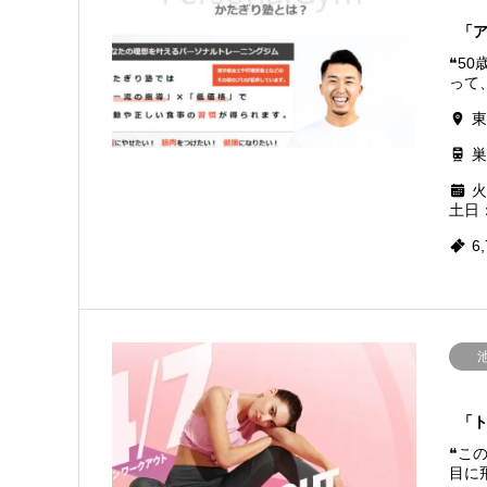
「
❝5
って、
東
巣
火
土日：
6
「ト
❝こ
目に飛