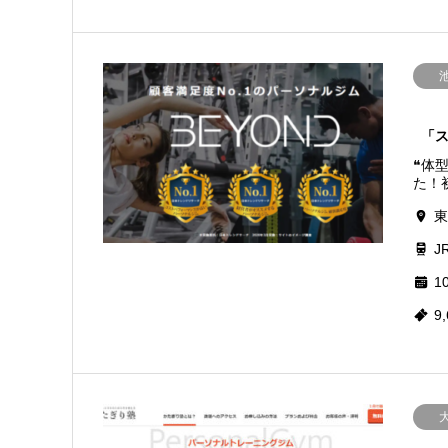
「
❝体
た！初
東
J
10
9