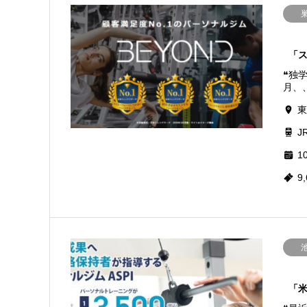
「
❝独
月、、
東
J
10
9
「