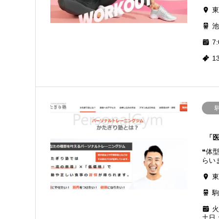
東
池
7:
1
「
❝体
らいま
東
駒
火
土日：