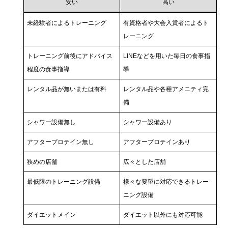
安い
高い
未経験者によるトレーニング
有資格者や大会入賞者によるト
レーニング
トレーニング前後にアドバイス
LINEなどを用いた毎日の食事指
程度の食事指導
導
レンタル品が無いまたは有料
レンタル品や各種アメニティ完
備
シャワー設備無し
シャワー設備あり
アフタープロテイン無し
アフタープロテインあり
狭めの店舗
広々とした店舗
最低限のトレーニング設備
様々な要望に対応できるトレー
ニング設備
ダイエットメイン
ダイエット以外にも対応可能