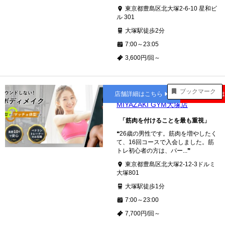
東京都豊島区北大塚2-6-10 星和ビ
ル 301
大塚駅徒歩2分
7:00～23:05
3,600円/回～
大塚
ブックマーク
店舗詳細はこちら
公式サイト
MIYAZAKI GYM大塚店
「筋肉を付けることを最も重視」
❝26歳の男性です。筋肉を増やしたく
て、16回コースで入会しました。筋
トレ初心者の方は、パー...❞
東京都豊島区北大塚2‐12‐3ドルミ
大塚801
大塚駅徒歩1分
7:00～23:00
7,700円/回～