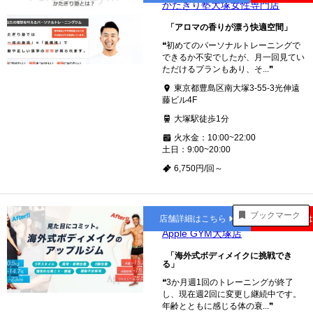
かたぎり塾大塚女性専門店
「アロマの香りが漂う快適空間」
❝初めてのパーソナルトレーニングで
できるか不安でしたが、月一回見てい
ただけるプランもあり、そ...❞
東京都豊島区南大塚3-55-3光伸遠
藤ビル4F
大塚駅徒歩1分
火水金：10:00~22:00
土日：9:00~20:00
6,750円/回～
大塚
ブックマーク
店舗詳細はこちら
公式サイト
Apple GYM大塚店
「海外式ボディメイクに挑戦でき
る」
❝3か月週1回のトレーニングが終了
し、現在週2回に変更し継続中です。
年齢とともに感じる体の衰...❞