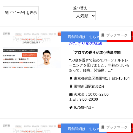
並べ替え：
5件中 1〜5件を表示
大塚
ブックマーク
店舗詳細はこちら
公式サイト
かたぎり塾大塚店
「アロマの香りが漂う快適空間」
❝50歳を過ぎて初めてパーソナルトレ
ーニングを受けました。年齢のせいも
あって、腰痛、関節痛、...❞
東京都豊島区西巣鴨1丁目3-15 104
巣鴨新田駅徒歩2分
火水金：10:00~22:00
土日：9:00~20:00
6,750円/回～
大塚
ブックマーク
店舗詳細はこちら
公式サイト