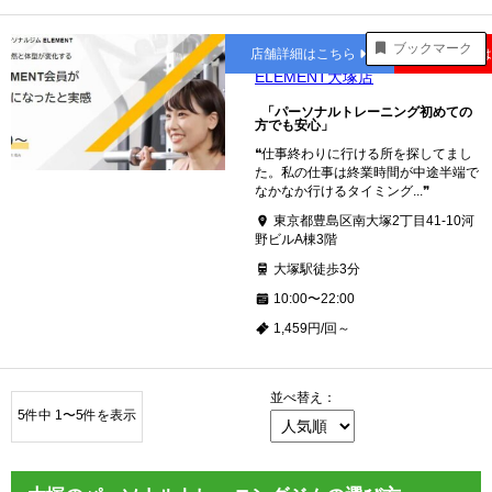
大塚
ブックマーク
店舗詳細はこちら
公式サイト
ELEMENT大塚店
「パーソナルトレーニング初めての
方でも安心」
❝仕事終わりに行ける所を探してまし
た。私の仕事は終業時間が中途半端で
なかなか行けるタイミング...❞
東京都豊島区南大塚2丁目41-10河
野ビルA棟3階
大塚駅徒歩3分
10:00〜22:00
1,459円/回～
並べ替え：
5件中 1〜5件を表示