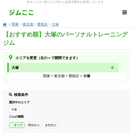
本サイトは一部のジム等から送客手数料を受領しています。
関東
>
東京都
>
豊島区
>
大塚
【おすすめ順】大塚のパーソナルトレーニング
ジム
エリアを変更（右の＋で開閉できます）
大塚
関東
>
東京都
>
豊島区
>
大塚
検索条件
選択中のエリア
大塚
ジムの種類
すべて
男性向け
女性向け