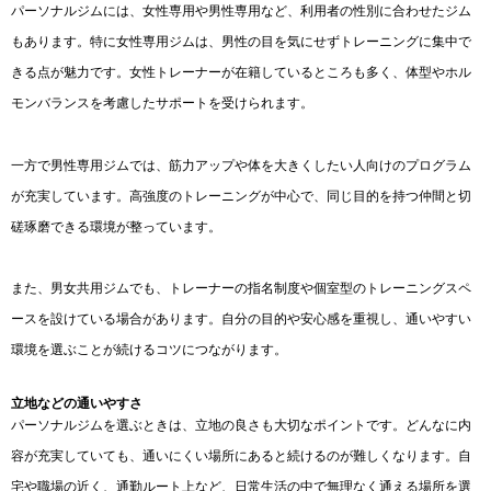
パーソナルジムには、女性専用や男性専用など、利用者の性別に合わせたジム
もあります。特に女性専用ジムは、男性の目を気にせずトレーニングに集中で
きる点が魅力です。女性トレーナーが在籍しているところも多く、体型やホル
モンバランスを考慮したサポートを受けられます。
一方で男性専用ジムでは、筋力アップや体を大きくしたい人向けのプログラム
が充実しています。高強度のトレーニングが中心で、同じ目的を持つ仲間と切
磋琢磨できる環境が整っています。
また、男女共用ジムでも、トレーナーの指名制度や個室型のトレーニングスペ
ースを設けている場合があります。自分の目的や安心感を重視し、通いやすい
環境を選ぶことが続けるコツにつながります。
立地などの通いやすさ
パーソナルジムを選ぶときは、立地の良さも大切なポイントです。どんなに内
容が充実していても、通いにくい場所にあると続けるのが難しくなります。自
宅や職場の近く、通勤ルート上など、日常生活の中で無理なく通える場所を選