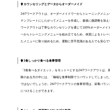
カウンセリングとデータからオーダーメイド
24/7ワークアウトは、オーダーメイドで一からトレーニングメニ
テンプレートにしたがってメニューを作成し、最後に微調整を加える
ワークアウトは丁寧なカウンセリングを通じて100%オーダーメ
一からトレーニングメニューを組み立てるため、体質によるトレー
たメニューに取り組めるため、運動に苦手意識がある人でも安心で
3食しっかり食べる食事管理
「3食食べるダイエット」をモットーとする24/7ワークアウトは
験のある方の中には、「極端な食事制限でリバウンドしてしまった
ではないでしょうか。24/7ワークアウトの食事管理は、栄養バラ
につけることができます。