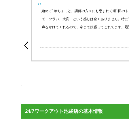
は、
始めて1年ちょっと。講師の方々にも恵まれて週1回のトレ
たり
で、ツラい、大変…という感じは全くありません。特に宮本
ジム
声をかけてくれるので、今まで頑張ってこれてます。最近は
清掃
よ
人で
に最
oogle
24/7ワークアウト池袋店の基本情報