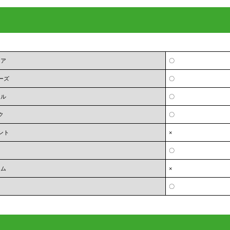
ェア
〇
ーズ
〇
オル
〇
ク
〇
ント
×
〇
ーム
×
〇