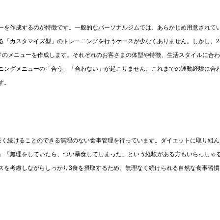
ューを作成するのが特徴です。一般的なパーソナルジムでは、あらかじめ用意されて
「カスタマイズ型」のトレーニングを行うケースが少なくありません。しかし、24
イドのメニューを作成します。それぞれのお客さまの体型や特徴、生活スタイルに合
ニングメニューの「合う」「合わない」が起こりません。これまでの運動経験に合
す。
、長く続けることのできる無理のない食事管理を行っています。ダイエットに取り組ん
」「無理をしていたら、つい暴食してしまった」という経験がある方もいらっしゃ
ンスを考慮しながらしっかり3食を摂取するため、無理なく続けられる自然な食事習慣