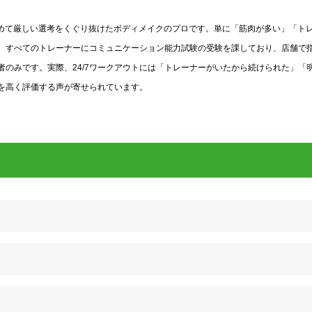
う極めて厳しい選考をくぐり抜けたボディメイクのプロです。単に「筋肉が多い」「ト
。すべてのトレーナーにコミュニケーション能力試験の受験を課しており、店舗で
のみです。実際、24/7ワークアウトには「トレーナーがいたから続けられた」「
を高く評価する声が寄せられています。