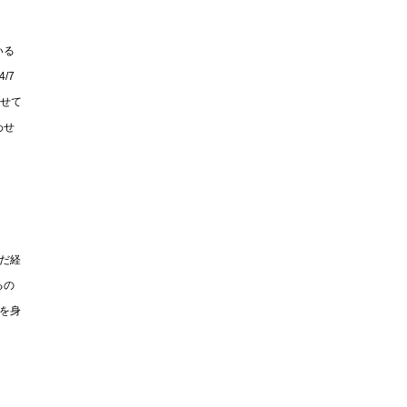
いる
/7
わせて
わせ
だ経
るの
を身