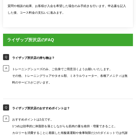
質問や相談の結果、お客様が入会を希望した場合のみ手続きを行います。申込書を記入
した後、コース料金の支払いに進みます。
ライザップ所沢店のFAQ
ライザップ所沢店の持ち物は？
トレーニングシューズのみ、ご自身でご用意頂くようお願いいたします。
その他、トレーニングウェアやタオル類、ミネラルウォーター、各種アメニティは無
料のサービスがございます。
ライザップ所沢店のおすすめポイントは？
おすすめポイントは2点です。
1つめは効率的に体脂肪を落としながらも筋肉の量を維持・増量できること。
カロリーを消費することに着眼した有酸素運動や食事制限だけのダイエットでは代謝