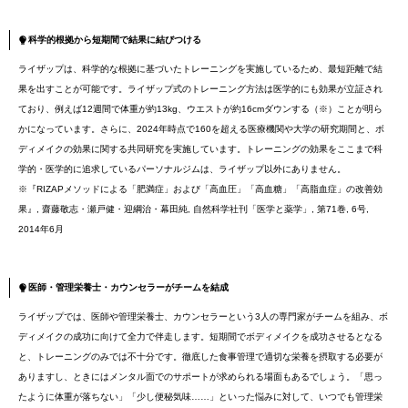
科学的根拠から短期間で結果に結びつける
ライザップは、科学的な根拠に基づいたトレーニングを実施しているため、最短距離で結
果を出すことが可能です。ライザップ式のトレーニング方法は医学的にも効果が立証され
ており、例えば12週間で体重が約13kg、ウエストが約16cmダウンする（※）ことが明ら
かになっています。さらに、2024年時点で160を超える医療機関や大学の研究期間と、ボ
ディメイクの効果に関する共同研究を実施しています。トレーニングの効果をここまで科
学的・医学的に追求しているパーソナルジムは、ライザップ以外にありません。
※『RIZAPメソッドによる「肥満症」および「高血圧」「高血糖」「高脂血症」の改善効
果』, 齋藤敬志・瀬戸健・迎綱治・幕田純, 自然科学社刊「医学と薬学」, 第71巻, 6号,
2014年6月
医師・管理栄養士・カウンセラーがチームを結成
ライザップでは、医師や管理栄養士、カウンセラーという3人の専門家がチームを組み、ボ
ディメイクの成功に向けて全力で伴走します。短期間でボディメイクを成功させるとなる
と、トレーニングのみでは不十分です。徹底した食事管理で適切な栄養を摂取する必要が
ありますし、ときにはメンタル面でのサポートが求められる場面もあるでしょう。「思っ
たように体重が落ちない」「少し便秘気味……」といった悩みに対して、いつでも管理栄