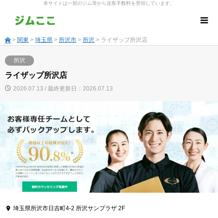
本サイトは一部のジム等から送客手数料を受領しています。
>
関東
>
埼玉県
>
所沢市
>
所沢
> ライザップ所沢店
所沢
ライザップ所沢店
2026.07.13 / 最終更新日：2026.07.13
埼玉県所沢市日吉町4-2 所沢サンプラザ 2F