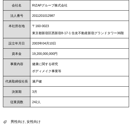
会社名
RIZAPグループ株式会社
法人番号
2011201012987
本社所在地
〒160-0023
東京都新宿区西新宿8-17-1 住友不動産新宿グランドタワー36階
設立年月日
2003年04月10日
資本金
19,200,000,000円
事業内容
健康に関する研究
ボディメイク事業等
代表取締役社長
瀬戸健
決算期
3月
従業員数
242人
男性向け
,
女性向け