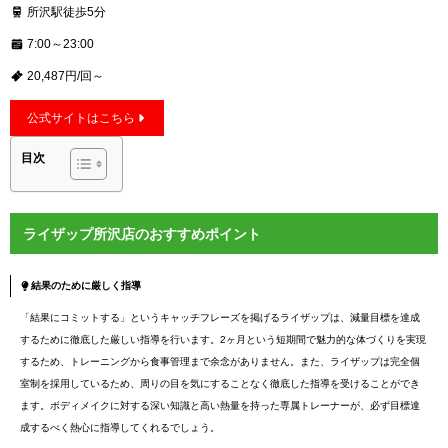
所沢駅徒歩5分
7:00～23:00
20,487円/回～
公式サイトはこちら
目次
ライザップ所沢店のおすすめポイント
結果のために厳しく指導
「結果にコミットする」というキャッチフレーズを掲げるライザップは、減量目標を達成
するために徹底した厳しい指導を行います。2ヶ月という短期間で魅力的な体づくりを実現
するため、トレーニングから食事管理まで余念がありません。また、ライザップは完全個
室制を採用しているため、周りの目を気にすることなく徹底した指導を受けることができ
ます。ボディメイクに対する深い知識と高い熱量を持った専属トレーナーが、必ず目標達
成するべく熱心に指導してくれるでしょう。