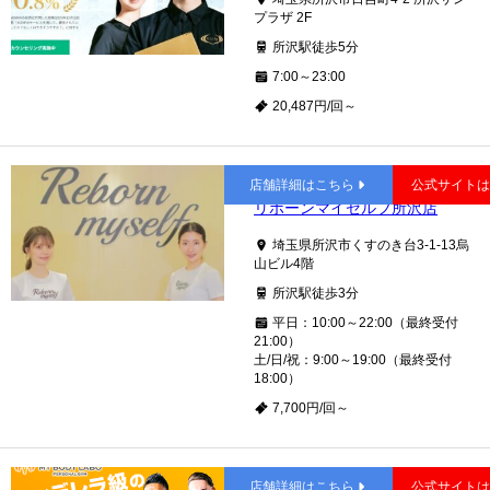
プラザ 2F
所沢駅徒歩5分
7:00～23:00
20,487円/回～
所沢
店舗詳細はこちら
公式サイト
リボーンマイセルフ所沢店
埼玉県所沢市くすのき台3-1-13烏
山ビル4階
所沢駅徒歩3分
平日：10:00～22:00（最終受付
21:00）
土/日/祝：9:00～19:00（最終受付
18:00）
7,700円/回～
所沢
店舗詳細はこちら
公式サイト