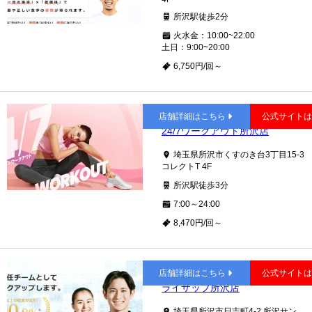
所沢駅徒歩2分
火水金：10:00~22:00
土日：9:00~20:00
6,750円/回～
所沢
店舗詳細はこちら
公式サイト
24/7ワークアウト所沢店
埼玉県所沢市くすのき台3丁目15-3
コレクトT 4F
所沢駅徒歩3分
7:00～24:00
8,470円/回～
所沢
店舗詳細はこちら
公式サイト
ライザップ所沢店
埼玉県所沢市日吉町4-2 所沢サン