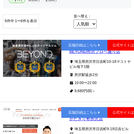
すべて
男性向け
女性向け
並べ替え：
6件中 1〜6件を表示
所沢
店舗詳細はこちら
公式サイト
BEYOND所沢プロペ通り店
埼玉県所沢市日吉町10-18マコトヤ
ビル地下1階
所沢駅徒歩2分
10:00〜22:00
9,680円/回～
所沢
店舗詳細はこちら
公式サイト
かたぎり塾所沢店
埼玉県所沢市日吉町9-19日吉ビル
4F