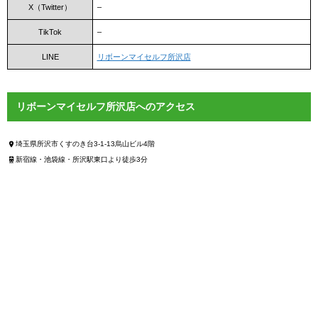
X（Twitter）
–
TikTok
–
LINE
リボーンマイセルフ所沢店
リボーンマイセルフ所沢店へのアクセス
埼玉県所沢市くすのき台3-1-13烏山ビル4階
新宿線・池袋線・所沢駅東口より徒歩3分