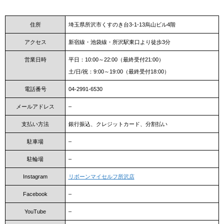
住所
埼玉県所沢市くすのき台3-1-13烏山ビル4階
アクセス
新宿線・池袋線・所沢駅東口より徒歩3分
営業日時
平日：10:00～22:00（最終受付21:00）
土/日/祝：9:00～19:00（最終受付18:00）
電話番号
04-2991-6530
メールアドレス
–
支払い方法
銀行振込、クレジットカード、分割払い
駐車場
–
駐輪場
–
Instagram
リボーンマイセルフ所沢店
Facebook
–
YouTube
–