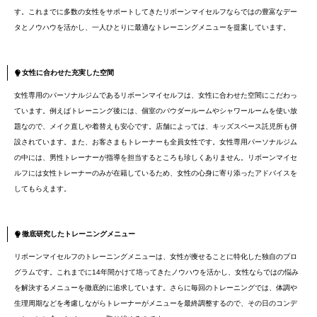
す。これまでに多数の女性をサポートしてきたリボーンマイセルフならではの豊富なデー
タとノウハウを活かし、一人ひとりに最適なトレーニングメニューを提案しています。
女性に合わせた充実した空間
女性専用のパーソナルジムであるリボーンマイセルフは、女性に合わせた空間にこだわっ
ています。例えばトレーニング後には、個室のパウダールームやシャワールームを使い放
題なので、メイク直しや着替えも安心です。店舗によっては、キッズスペース託児所も併
設されています。また、お客さまもトレーナーも全員女性です。女性専用パーソナルジム
の中には、男性トレーナーが指導を担当するところも珍しくありません。リボーンマイセ
ルフには女性トレーナーのみが在籍しているため、女性の心身に寄り添ったアドバイスを
してもらえます。
徹底研究したトレーニングメニュー
リボーンマイセルフのトレーニングメニューは、女性が痩せることに特化した独自のプロ
グラムです。これまでに14年間かけて培ってきたノウハウを活かし、女性ならではの悩み
を解決するメニューを徹底的に追求しています。さらに毎回のトレーニングでは、体調や
生理周期などを考慮しながらトレーナーがメニューを最終調整するので、その日のコンデ