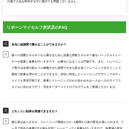
の場で入会を即決すせずに後日でも問題ございません。
リボーンマイセルフ所沢店のFAQ
本当に短期間で痩せることができますか？
個々の消費エネルギーから痩せるために必要な摂取エネルギー量をパーソナルトレー
ナーが提案し食事を行いますので、お痩せになることは可能です。また、トレーニン
グ面では全身の筋をフル稼働させた状態で大きな筋を使うトレーニングを行うことで
最短で筋量を増やすことができます。女性に特化したトレーニングデザインでボディ
メイクも実現可能です。食事とトレーニングのかけ合わせをお一人お一人のライフス
タイルに合わせて行う、完全オーダーメイドのプログラムをご実感くださいませ。
どれくらい効果を実感できますか？
個人差はありますが、トレーニング開始から3～4週間から体の変化を感じられます。1
ヶ月で現在の体重の5％減を目安にトレーニングと食事を行いますので、体重減の変化