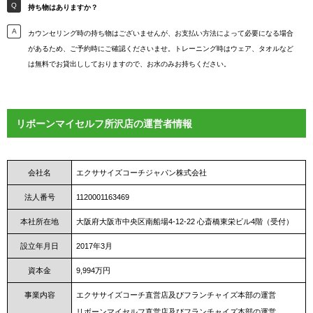
持ち物はありますか？
カウンセリング時の持ち物はございませんが、お支払い方法によって必要になる場合
があるため、ご予約時にご確認くださいませ。トレーニング時はウェア、タオルなど
は無料でお貸出ししておりますので、お水のみお持ちください。
リボーンマイセルフ所沢店の運営者情報
会社名
エクササイズコーチジャパン株式会社
法人番号
1120001163469
本社所在地
大阪府大阪市中央区南船場4-12-22 心斎橋東栄ビル4階（受付）
設立年月日
2017年3月
資本金
9,994万円
事業内容
エクササイズコーチ直営店及びフランチャイズ本部の運営
リボーンマイセルフ直営店及びフランチャイズ本部の運営