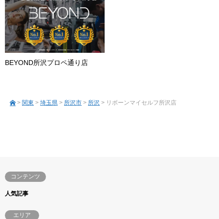
BEYOND所沢プロペ通り店
>
関東
>
埼玉県
>
所沢市
>
所沢
> リボーンマイセルフ所沢店
コンテンツ
人気記事
エリア