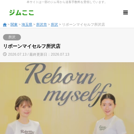
本サイトは一部のジム等から送客手数料を受領しています。
>
関東
>
埼玉県
>
所沢市
>
所沢
> リボーンマイセルフ所沢店
所沢
リボーンマイセルフ所沢店
2026.07.13 / 最終更新日：2026.07.13