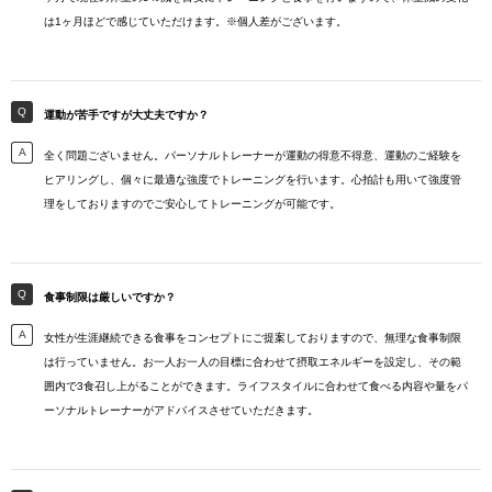
は1ヶ月ほどで感じていただけます。※個人差がございます。
運動が苦手ですが大丈夫ですか？
全く問題ございません。パーソナルトレーナーが運動の得意不得意、運動のご経験を
ヒアリングし、個々に最適な強度でトレーニングを行います。心拍計も用いて強度管
理をしておりますのでご安心してトレーニングが可能です。
食事制限は厳しいですか？
女性が生涯継続できる食事をコンセプトにご提案しておりますので、無理な食事制限
は行っていません。お一人お一人の目標に合わせて摂取エネルギーを設定し、その範
囲内で3食召し上がることができます。ライフスタイルに合わせて食べる内容や量をパ
ーソナルトレーナーがアドバイスさせていただきます。