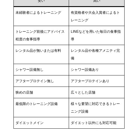
安い
高い
未経験者によるトレーニング
有資格者や大会入賞者によるト
レーニング
トレーニング前後にアドバイス
LINEなどを用いた毎日の食事指
程度の食事指導
導
レンタル品が無いまたは有料
レンタル品や各種アメニティ完
備
シャワー設備無し
シャワー設備あり
アフタープロテイン無し
アフタープロテインあり
狭めの店舗
広々とした店舗
最低限のトレーニング設備
様々な要望に対応できるトレー
ニング設備
ダイエットメイン
ダイエット以外にも対応可能