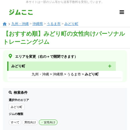
本サイトは一部のジム等から送客手数料を受領しています。
九州・沖縄
>
沖縄県
>
うるま市
>
みどり町
【おすすめ順】みどり町の女性向けパーソナル
トレーニングジム
エリアを変更（右の＋で開閉できます）
みどり町
九州・沖縄
>
沖縄県
>
うるま市
>
みどり町
検索条件
選択中のエリア
みどり町
ジムの種類
すべて
男性向け
女性向け