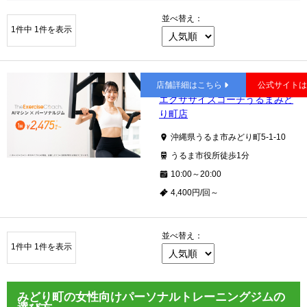
並べ替え：
1件中 1件を表示
みどり町
店舗詳細はこちら
公式サイト
エクササイズコーチうるまみど
り町店
沖縄県うるま市みどり町5-1-10
うるま市役所徒歩1分
10:00～20:00
4,400円/回～
並べ替え：
1件中 1件を表示
みどり町の女性向けパーソナルトレーニングジムの