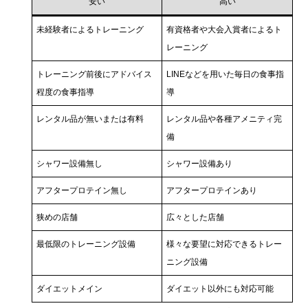
安い
高い
未経験者によるトレーニング
有資格者や大会入賞者によるト
レーニング
トレーニング前後にアドバイス
LINEなどを用いた毎日の食事指
程度の食事指導
導
レンタル品が無いまたは有料
レンタル品や各種アメニティ完
備
シャワー設備無し
シャワー設備あり
アフタープロテイン無し
アフタープロテインあり
狭めの店舗
広々とした店舗
最低限のトレーニング設備
様々な要望に対応できるトレー
ニング設備
ダイエットメイン
ダイエット以外にも対応可能