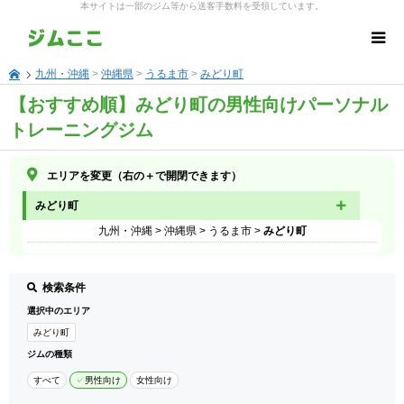
本サイトは一部のジム等から送客手数料を受領しています。
九州・沖縄
>
沖縄県
>
うるま市
>
みどり町
【おすすめ順】みどり町の男性向けパーソナル
トレーニングジム
エリアを変更（右の＋で開閉できます）
みどり町
九州・沖縄
>
沖縄県
>
うるま市
>
みどり町
検索条件
選択中のエリア
みどり町
ジムの種類
すべて
男性向け
女性向け