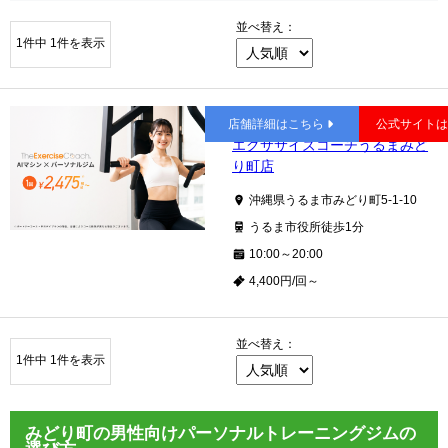
並べ替え：
1件中 1件を表示
みどり町
店舗詳細はこちら
公式サイト
エクササイズコーチうるまみど
り町店
沖縄県うるま市みどり町5-1-10
うるま市役所徒歩1分
10:00～20:00
4,400円/回～
並べ替え：
1件中 1件を表示
みどり町の男性向けパーソナルトレーニングジムの