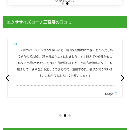
ていきましょう。
エクササイズコーチ三宮店の口コミ
三ノ宮のパーソナルジムで調べると、時短で効率的にできるところだと出
てきたのでお試しで1ヶ月通うことにしました。すぐ飽きてやめるかもし
れないと思いつつも、もう3ヶ月が経ちました。どの方が担当になっても
励まして下さりながら楽しくできるので、運動する良い習慣ができていま
す。これからもよろしくお願いします！
Google