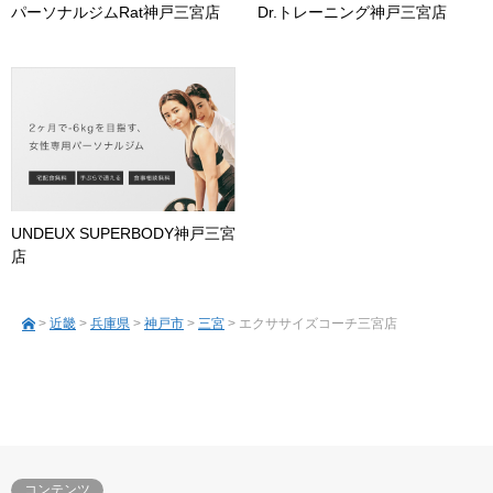
パーソナルジムRat神戸三宮店
Dr.トレーニング神戸三宮店
UNDEUX SUPERBODY神戸三宮
店
>
近畿
>
兵庫県
>
神戸市
>
三宮
> エクササイズコーチ三宮店
コンテンツ