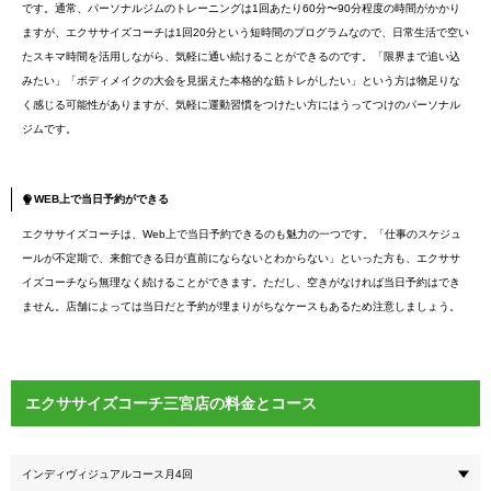
です。通常、パーソナルジムのトレーニングは1回あたり60分〜90分程度の時間がかかり
ますが、エクササイズコーチは1回20分という短時間のプログラムなので、日常生活で空い
たスキマ時間を活用しながら、気軽に通い続けることができるのです。「限界まで追い込
みたい」「ボディメイクの大会を見据えた本格的な筋トレがしたい」という方は物足りな
く感じる可能性がありますが、気軽に運動習慣をつけたい方にはうってつけのパーソナル
ジムです。
WEB上で当日予約ができる
エクササイズコーチは、Web上で当日予約できるのも魅力の一つです。「仕事のスケジュ
ールが不定期で、来館できる日が直前にならないとわからない」といった方も、エクササ
イズコーチなら無理なく続けることができます。ただし、空きがなければ当日予約はでき
ません。店舗によっては当日だと予約が埋まりがちなケースもあるため注意しましょう。
エクササイズコーチ三宮店の料金とコース
インディヴィジュアルコース月4回