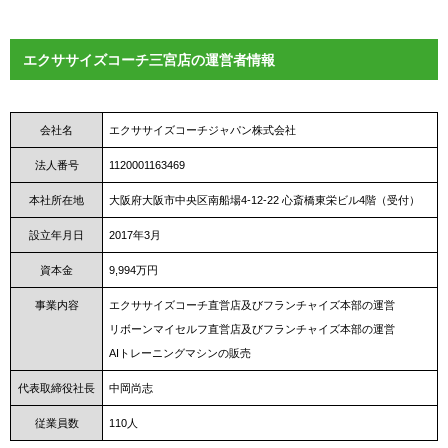
エクササイズコーチ三宮店の運営者情報
会社名
エクササイズコーチジャパン株式会社
法人番号
1120001163469
本社所在地
大阪府大阪市中央区南船場4-12-22 心斎橋東栄ビル4階（受付）
設立年月日
2017年3月
資本金
9,994万円
事業内容
エクササイズコーチ直営店及びフランチャイズ本部の運営
リボーンマイセルフ直営店及びフランチャイズ本部の運営
AIトレーニングマシンの販売
代表取締役社長
中岡尚志
従業員数
110人