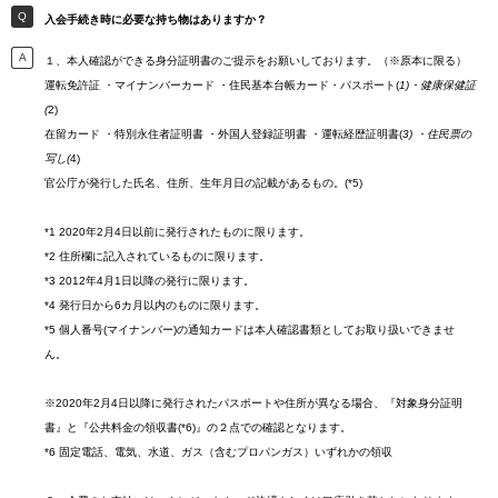
入会手続き時に必要な持ち物はありますか？
１、本人確認ができる身分証明書のご提示をお願いしております。（※原本に限る）
運転免許証 ・マイナンバーカード ・住民基本台帳カード・パスポート(
1)・健康保健証
(
2)
在留カード ・特別永住者証明書 ・外国人登録証明書 ・運転経歴証明書(
3) ・住民票の
写し(
4)
官公庁が発行した氏名、住所、生年月日の記載があるもの。(*5)
*1 2020年2月4日以前に発行されたものに限ります。
*2 住所欄に記入されているものに限ります。
*3 2012年4月1日以降の発行に限ります。
*4 発行日から6カ月以内のものに限ります。
*5 個人番号(マイナンバー)の通知カードは本人確認書類としてお取り扱いできませ
ん。
※2020年2月4日以降に発行されたパスポートや住所が異なる場合、『対象身分証明
書』と『公共料金の領収書(*6)』の２点での確認となります。
*6 固定電話、電気、水道、ガス（含むプロパンガス）いずれかの領収