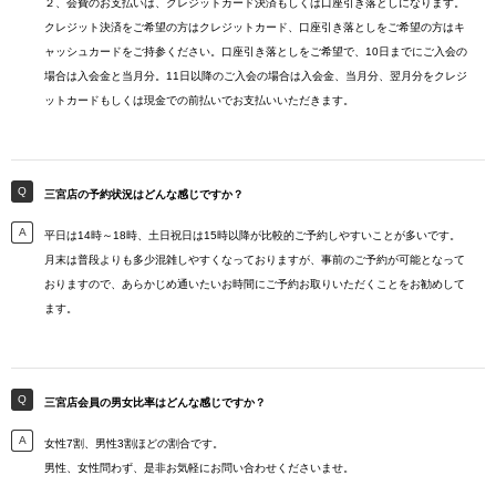
２、会費のお支払いは、クレジットカード決済もしくは口座引き落としになります。
クレジット決済をご希望の方はクレジットカード、口座引き落としをご希望の方はキ
ャッシュカードをご持参ください。口座引き落としをご希望で、10日までにご入会の
場合は入会金と当月分。11日以降のご入会の場合は入会金、当月分、翌月分をクレジ
ットカードもしくは現金での前払いでお支払いいただきます。
三宮店の予約状況はどんな感じですか？
平日は14時～18時、土日祝日は15時以降が比較的ご予約しやすいことが多いです。
月末は普段よりも多少混雑しやすくなっておりますが、事前のご予約が可能となって
おりますので、あらかじめ通いたいお時間にご予約お取りいただくことをお勧めして
ます。
三宮店会員の男女比率はどんな感じですか？
女性7割、男性3割ほどの割合です。
男性、女性問わず、是非お気軽にお問い合わせくださいませ。