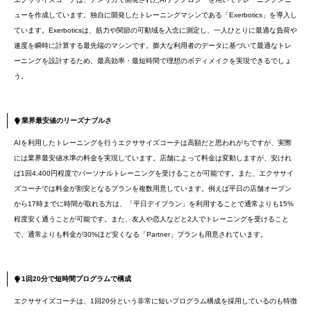
ューを作成しています。独自に開発したトレーニングマシンである「Exerbotics」を導入し
ています。Exerboticsは、筋力や関節の可動域を入念に測定し、一人ひとりに最適な負荷や
速度を瞬時に計算する最先端のマシンです。膨大な利用者のデータに基づいて最適なトレ
ーニングを設計するため、最高効率・最短時間で理想のボディメイクを実現できるでしょ
う。
業界最安値のリーズナブルさ
AIを利用したトレーニングを行うエクササイズコーチは高額だと思われがちですが、実際
には業界最安値水準の料金を実現しています。店舗によって料金は変動しますが、安けれ
ば1回4,400円程度でパーソナルトレーニングを受けることが可能です。また、エクササイ
ズコーチでは料金が割安となるプランを複数用意しています。例えば平日の店舗オープン
から17時までに時間が取れる方は、「平日デイプラン」を利用することで通常よりも15%
程度安く通うことが可能です。また、友人や恋人などと2人でトレーニングを受けること
で、通常よりも料金が30%ほど安くなる「Partner」プランも用意されています。
1回20分で短時間プログラムで構成
エクササイズコーチは、1回20分という非常に短いプログラム構成を採用しているのも特徴