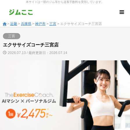
本サイトは一部のジム等から送客手数料を受領しています。
>
近畿
>
兵庫県
>
神戸市
>
三宮
> エクササイズコーチ三宮店
三宮
エクササイズコーチ三宮店
2026.07.13 / 最終更新日：2026.07.14