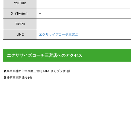
YouTube
–
X（Twitter）
–
TikTok
–
LINE
エクササイズコーチ三宮店
エクササイズコーチ三宮店へのアクセス
兵庫県神戸市中央区三宮町1-8-1 さんプラザ2階
神戸三宮駅徒歩3分