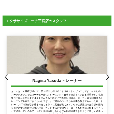
エクササイズコーチ三宮店のスタッフ
Nagisa Yasudaトレーナー
お一人お一人目標が違って、日々努力し続けることは中々しんどいことです。そのために
パーソナルジムではコーチと一緒にトレーニング・食事を頑張っていける環境です。私自
身も社会人になるまでは今よりムチムチボディで体重も+8kgありました。最初は食事もト
レーニングも本当にきつかったです。ただ周りのコーチから食事を教えてもらったり、ト
レーニングで体が引き締まったりと徐々に変化が出てきて、今では減量だった目標が筋肉
を落とさず体型維持に変わりました。お手伝いではなく、コーチもお客様に励ましてもら
って頑張れているので、お互い切磋琢磨し合いながら目標達成できるように楽しく頑張っ