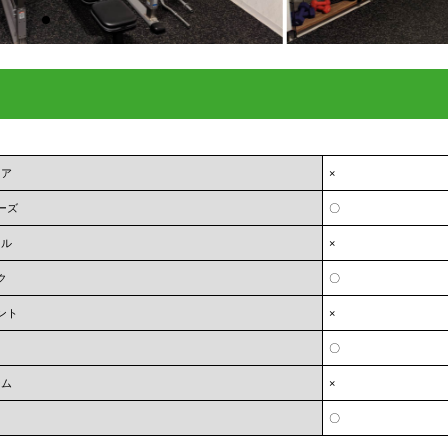
ェア
×
ーズ
〇
オル
×
ク
〇
ント
×
〇
ーム
×
〇