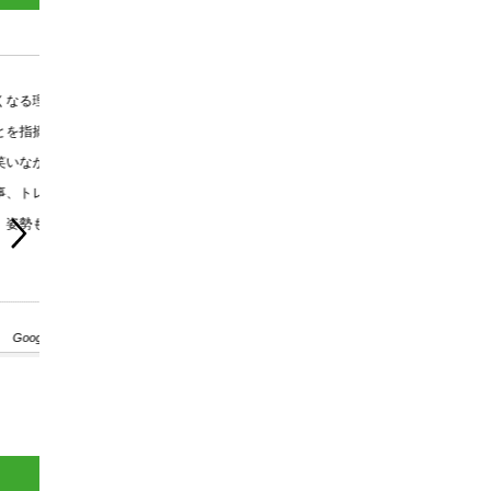
子供二人の産後なんとなく保てていた体型が、ストレスや忙しさ、
勧めもあり、パーソナルトレーニングをお願いするという大きな決
ングも丁寧でした。体験トレーニングは、まず自分の体の状態をし
かな動きや筋肉に対する意識を説明してもらいながら、短時間でも
トレーニングの効き目を感じました。自分にとっては、今までで一
体作りをしたいと思います。産後に痩せたときに買った２着のス