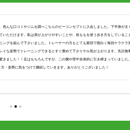
コミやジムを調べこちらのビーコンセプトに入会しました。下半身が太くなる理
ます。私は肩が上がりやすいことや、前ももを使う歩き方をしていることを指摘
んで下さいました。トレーナーの方もとても親切で面白く毎回ケラケラ笑いなが
でトレーニングできるとすぐ褒めて下さりヤル気が上がります。先日無事、トレ
！！足はもちろんですが、二の腕や背中全体的に引き締まっていました。姿勢も
に気をつけて継続していきます。ありがとうございました！
Google