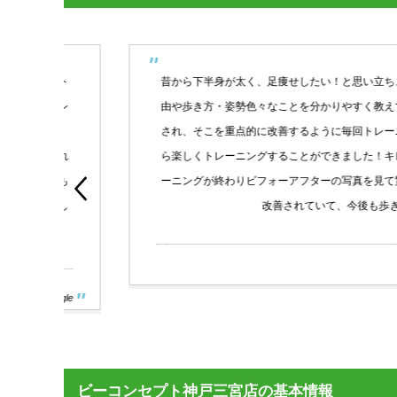
ット
昔から下半身が太く、足痩せしたい！と思い立ち、色んな口
トレ
由や歩き方・姿勢色々なことを分かりやすく教えていただけ
あっ
され、そこを重点的に改善するように毎回トレーニングを組
われ
ら楽しくトレーニングすることができました！キレイな姿勢
りも
ーニングが終わりビフォーアフターの写真を見て驚きました
楽し
改善されていて、今後も歩き方・姿勢
oogle
ビーコンセプト神戸三宮店の基本情報