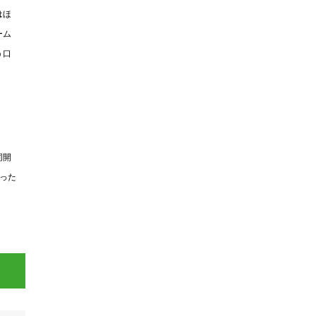
はほ
ーム
う口
同開
った