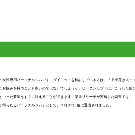
の女性専用パーソナルジムです。ダイエットを検討している方は、「上半身は太っ
たお悩みを持つことも多いのではないでしょうか。ビーコンセプトは、こうした部
といった要望をすぐに叶えることができます。楽天リサーチが実施した調査では、
が得られるパーソナルジム」として、それぞれ1位に選出されました。