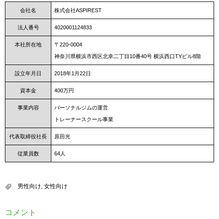
会社名
株式会社ASPIREST
法人番号
4020001124833
本社所在地
〒220-0004
神奈川県横浜市西区北幸二丁目10番40号 横浜西口TYビル8階
設立年月日
2018年1月22日
資本金
400万円
事業内容
パーソナルジムの運営
トレーナースクール事業
代表取締役社長
原田光
従業員数
64人
男性向け
,
女性向け
コメント