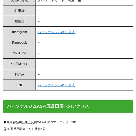
駐車場
–
駐輪場
–
Instagram
パーソナルジムASPI公式
Facebook
–
YouTube
–
X（Twitter）
–
TikTok
–
LINE
パーソナルジムASPI公式
パーソナルジムASPI五反田店へのアクセス
東京都品川区東五反田2-19-4 アロマ・フェリー201
JR五反田駅東口から徒歩6分