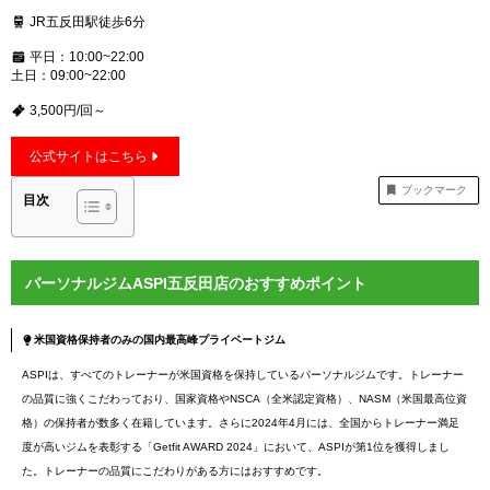
JR五反田駅徒歩6分
平日：10:00~22:00
土日：09:00~22:00
3,500円/回～
公式サイトはこちら
ブックマーク
目次
パーソナルジムASPI五反田店のおすすめポイント
米国資格保持者のみの国内最高峰プライベートジム
ASPIは、すべてのトレーナーが米国資格を保持しているパーソナルジムです。トレーナー
の品質に強くこだわっており、国家資格やNSCA（全米認定資格）、NASM（米国最高位資
格）の保持者が数多く在籍しています。さらに2024年4月には、全国からトレーナー満足
度が高いジムを表彰する「Getfit AWARD 2024」において、ASPIが第1位を獲得しまし
た。トレーナーの品質にこだわりがある方にはおすすめです。