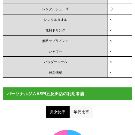
レンタルシューズ
〇
レンタルタオル
×
無料ドリンク
×
無料サプリメント
×
シャワー
×
パウダールーム
×
完全個室
×
パーソナルジムASPI五反田店の利用者層
男女比率
年代比率