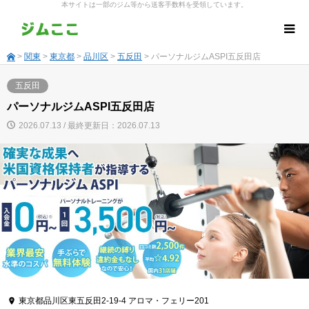
本サイトは一部のジム等から送客手数料を受領しています。
>
関東
>
東京都
>
品川区
>
五反田
> パーソナルジムASPI五反田店
五反田
パーソナルジムASPI五反田店
2026.07.13 / 最終更新日：2026.07.13
東京都品川区東五反田2-19-4 アロマ・フェリー201