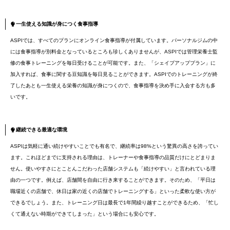
一生使える知識が身につく食事指導
ASPIでは、すべてのプランにオンライン食事指導が付属しています。パーソナルジムの中
には食事指導が別料金となっているところも珍しくありませんが、ASPIでは管理栄養士監
修の食事トレーニングを毎日受けることが可能です。また、「シェイプアッププラン」に
加入すれば、食事に関する豆知識を毎日見ることができます。ASPIでのトレーニングが終
了したあとも一生使える栄養の知識が身につくので、食事指導を決め手に入会する方も多
いです。
継続できる最適な環境
ASPIは気軽に通い続けやすいことでも有名で、継続率は98%という驚異の高さを誇ってい
ます。これほどまでに支持される理由は、トレーナーや食事指導の品質だけにとどまりま
せん。使いやすさにとことんこだわった店舗システムも「続けやすい」と言われている理
由の一つです。例えば、店舗間を自由に行き来することができます。そのため、「平日は
職場近くの店舗で、休日は家の近くの店舗でトレーニングする」といった柔軟な使い方が
できるでしょう。また、トレーニング日は最長で1年間繰り越すことができるため、「忙し
くて通えない時期ができてしまった」という場合にも安心です。