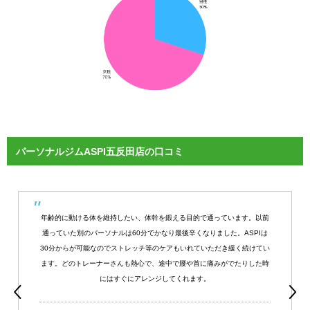
パーソナルジムASPI五反田店の口コミ
年齢的に動ける体を維持したい、体幹を鍛える目的で通っています。以前
通っていた別のパーソナルは60分でかなり最後辛くなりました。ASPIは
30分からが可能なのでストレッチ等のケアもいれていただき緩く続けてい
ます。どのトレーナーさんも熱心で、途中で腰や首に痛みがでたりした時
にはすぐにアレンジしてくれます。