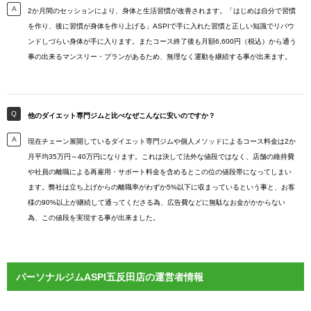
2か月間のセッションにより、身体と生活習慣が改善されます。「はじめは自分で習慣
を作り、後に習慣が身体を作り上げる」ASPIで手に入れた習慣と正しい知識でリバウ
ンドしづらい身体が手に入ります。またコース終了後も月額6,600円（税込）から通う
事の出来るマンスリー・プランがあるため、無理なく運動を継続する事が出来ます。
他のダイエット専門ジムと比べなぜこんなに安いのですか？
現在チェーン展開しているダイエット専門ジムや個人メソッドによるコース料金は2か
月平均35万円～40万円になります。これは決して法外な値段ではなく、店舗の維持費
や社員の離職による再雇用・サポート料金を含めるとこの位の値段帯になってしまい
ます。弊社は立ち上げからの離職率がわずか5%以下に収まっているという事と、お客
様の90%以上が継続して通ってくださる為、広告費などに無駄なお金がかからない
為、この値段を実現する事が出来ました。
パーソナルジムASPI五反田店の運営者情報