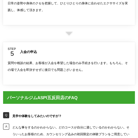
日常の姿勢や身体のクセを把握して、ひとりひとりの身体に合わせたエクササイズを実
践し、体感して頂きます。
STEP
入会の申込
質問や相談の結果、お客様が入会を希望した場合のみ手続きを行います。もちろん、そ
の場で入会を即決すせずに後日でも問題ございません。
パーソナルジムASPI五反田店のFAQ
見学や体験をしてみたいのですが？
どんな事をするのかわからない。どのコースが自分に適しているのかわからない。そ
ういったお客様のため、カウンセリング込みの初回限定の体験プランをご用意してい