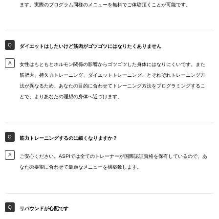
ます。実際のプログラム同様のメニューを無料でご体験頂くことが可能です。
ダイエットはしたいけど筋肉がゴツゴツにはなりたくありません
女性はもともとホルモン関係の影響からゴツゴツした身体にはなりにくいです。また
筋肥大、持久力トレーニング、ダイエットトレーニング、とそれぞれトレーニング方
法が異なるため、あなたの目的に合わせてトレーニング方法をプログラミングするこ
とで、よりあなたの理想の身体へ近づけます。
筋力トレーニングするのに細くなりますか？
ご安心ください。ASPIでは全てのトレーナーが国際認証資格を保有しているので、あ
なたの要望に合わせて最適なメニューを構築致します。
リバウンドが心配です