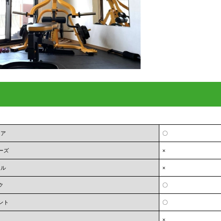
ェア
〇
ーズ
×
オル
×
ク
〇
ント
〇
×