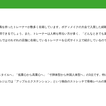
識を持ったトレーナーが数多く在籍しています。ボディメイクの大会で入賞した経
消できるでしょう。また、トレーナーは人柄も明るい方が多く、「どんなときでも
ムではそれぞれの店舗に在籍しているトレーナーを公式サイト上で紹介しているの
スタイルへ」「低重心から高重心へ」「寸胴体型から外国人体型へ」の3点です。特
ルジムでは「アップルエクステンション」という独自のストレッチで骨格レベルの