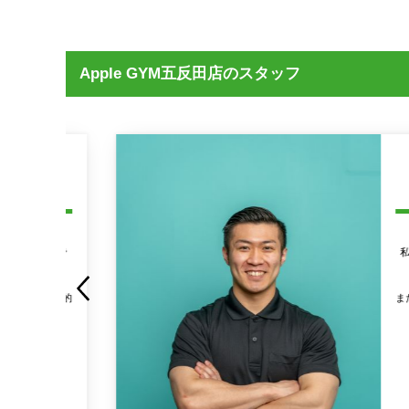
Apple GYM五反田店のスタッフ
を克服で
私自身、
、精神的
またトレ