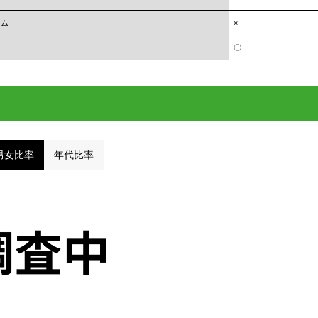
ーム
×
〇
男女比率
年代比率