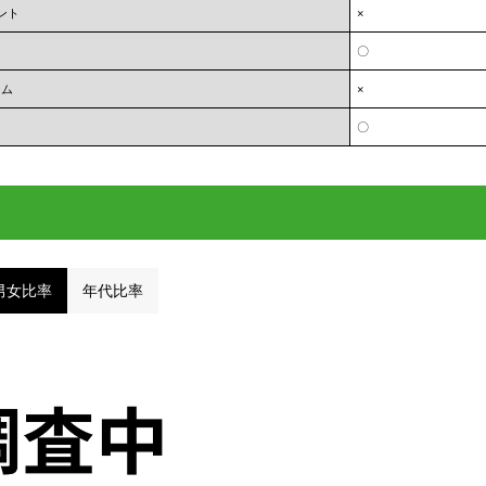
ント
×
〇
ーム
×
〇
男女比率
年代比率