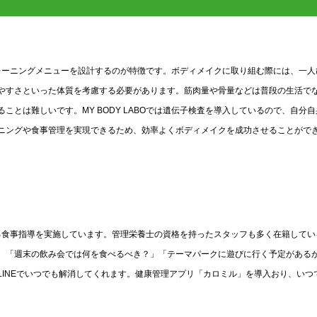
なトレーニングメニューを設計するのが特徴です。ボディメイクに取り組む際には、一人
やすさといった体質を考慮する必要があります。筋肉量や骨量などは普段の生活で
とは難しいです。MY BODY LABOでは遺伝子検査を導入しているので、自分自
ニングや食事管理を実現できるため、効率よくボディメイクを成功させることがで
立する食事指導を実施しています。管理栄養士の資格を持ったスタッフも多く在籍してい
。「週末の飲み会では何を食べるべき？」「テーマパークに遊びに行く予定がある
INEでいつでも解消してくれます。健康管理アプリ「カロミル」を導入おり、いつ