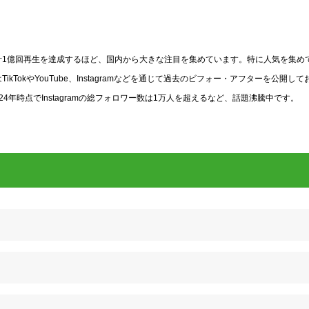
動画が累計1億回再生を達成するほど、国内から大きな注目を集めています。特に人気を集め
okやYouTube、Instagramなどを通じて過去のビフォー・アフターを公開して
年時点でInstagramの総フォロワー数は1万人を超えるなど、話題沸騰中です。