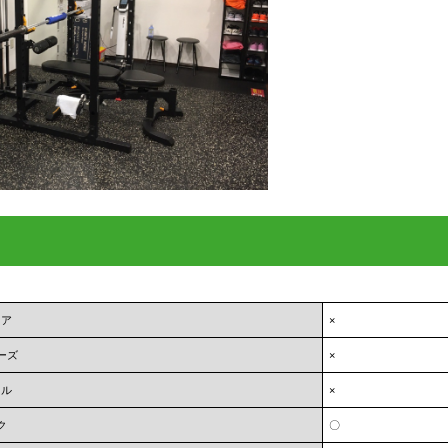
ェア
×
ーズ
×
オル
×
ク
〇