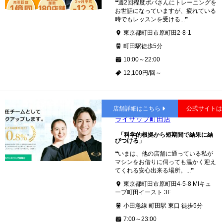
❝週2回程度ボバさんにトレーニングを
お世話になっていますが、疲れている
時でもレッスンを受ける...❞
東京都町田市原町田2-8-1
町田駅徒歩5分
10:00～22:00
12,100円/回～
町田
店舗詳細はこちら
公式サイト
ライザップ町田店
「科学的根拠から短期間で結果に結
びつける」
❝いまは、他の店舗に通っている私が
マシンをお借りに伺っても温かく迎え
てくれる安心出来る場所。...❞
東京都町田市原町田4-5-8 MIキュ
ーブ町田イースト 3F
小田急線 町田駅 東口 徒歩5分
7:00～23:00