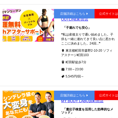
町田
店舗詳細はこちら
公式サイト
OUTLINE町田店
「子連れでも安心」
❝私は産後太りで通い始めました。子
供も一緒に連れてきて良い点に惹かれ
ここに決めました。24回...❞
東京都町田市森野2-10-20 ソフィ
アステージ町田103
町田駅徒歩7分
7:00～23:00
5,545円/回～
町田
店舗詳細はこちら
公式サイト
MY BODY LABO原町田店
「遺伝子検査を活用した効率的なメ
ソッド」