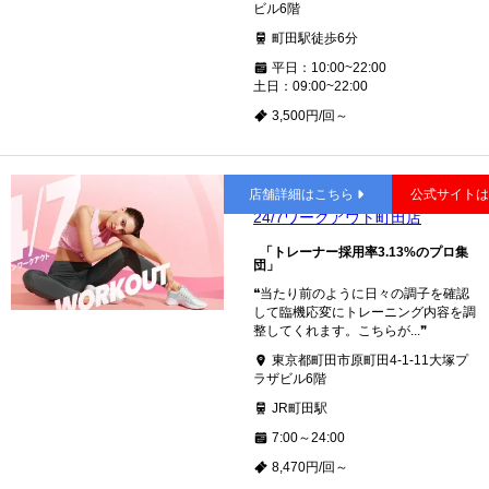
ビル6階
町田駅徒歩6分
平日：10:00~22:00
土日：09:00~22:00
3,500円/回～
町田
店舗詳細はこちら
公式サイト
24/7ワークアウト町田店
「トレーナー採用率3.13%のプロ集
団」
❝当たり前のように日々の調子を確認
して臨機応変にトレーニング内容を調
整してくれます。こちらが...❞
東京都町田市原町田4-1-11大塚プ
ラザビル6階
JR町田駅
7:00～24:00
8,470円/回～