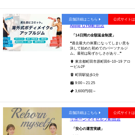
町田
店舗詳細はこちら
公式サイト
Apple GYM町田店
「14日間の全額返金制度」
❝過去最大の体重になってしまい意を
決して始めた初めてのパーソナルジ
ム。最初は恥ずかしさがあり...❞
東京都町田市原町田6−10−19 アロ
ービル2F
町田駅徒歩1分
9:00～21:25
3,600円/回～
町田
店舗詳細はこちら
公式サイト
リボーンマイセルフ町田店
「安心の運営実績」