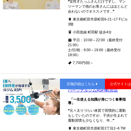
❝女性すたっふさんだけですし、マン
ツーマンで他のお客さんにはほとんど
会わないのでオススメです...❞
東京都町田市原町田6-21−17 Fビル
3階
小田急線 町田駅 徒歩4分
平日：10:00～22:00（最終受付
21:00）
土/日/祝：9:00～19:00（最終受付
18:00）
7,700円/回～
町田
店舗詳細はこちら
公式サイト
パーソナルジムASPI町田店
「一生使える知識が身につく食事指
導」
❝元々太りづらい体質で習慣的に運動
もしていたのですが、子供が生まれて
運動習慣も少なくなり、年...❞
東京都町田市原町田3丁目2–6 TM