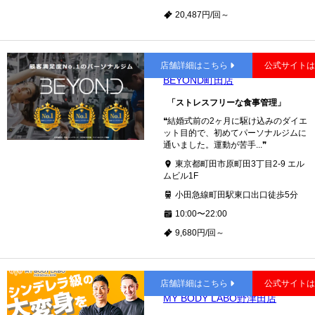
20,487円/回～
町田
店舗詳細はこちら
公式サイト
BEYOND町田店
「ストレスフリーな食事管理」
❝結婚式前の2ヶ月に駆け込みのダイエ
ット目的で、初めてパーソナルジムに
通いました。運動が苦手...❞
東京都町田市原町田3丁目2-9 エル
ムビル1F
小田急線町田駅東口出口徒歩5分
10:00〜22:00
9,680円/回～
野津田
店舗詳細はこちら
公式サイト
MY BODY LABO野津田店