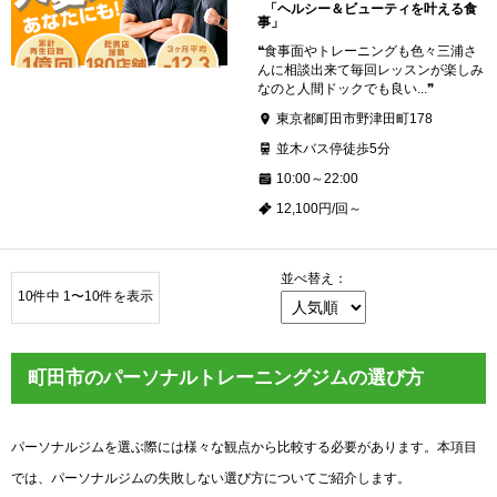
「ヘルシー＆ビューティを叶える食
事」
❝食事面やトレーニングも色々三浦さ
んに相談出来て毎回レッスンが楽しみ
なのと人間ドックでも良い...❞
東京都町田市野津田町178
並木バス停徒歩5分
10:00～22:00
12,100円/回～
並べ替え：
10件中 1〜10件を表示
町田市のパーソナルトレーニングジムの選び方
パーソナルジムを選ぶ際には様々な観点から比較する必要があります。本項目
では、パーソナルジムの失敗しない選び方についてご紹介します。