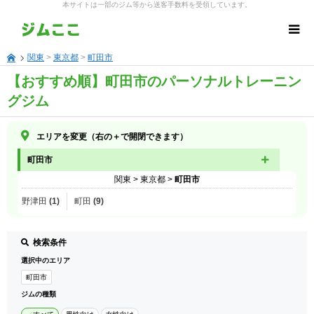
本サイトは一部のジム等から送客手数料を受領しています。
関東
>
東京都
>
町田市
【おすすめ順】町田市のパーソナルトレーニン
グジム
エリアを変更（右の＋で開閉できます）
町田市
関東
>
東京都
>
町田市
野津田 (1)
町田 (9)
検索条件
選択中のエリア
町田市
ジムの種類