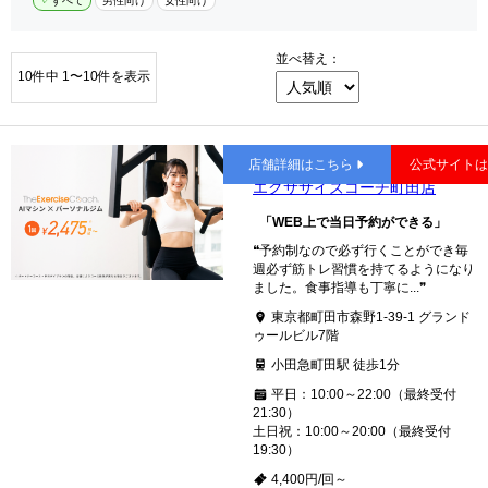
すべて
男性向け
女性向け
並べ替え：
10件中 1〜10件を表示
町田
店舗詳細はこちら
公式サイト
エクササイズコーチ町田店
「WEB上で当日予約ができる」
❝予約制なので必ず行くことができ毎
週必ず筋トレ習慣を持てるようになり
ました。食事指導も丁寧に...❞
東京都町田市森野1-39-1 グランド
ゥールビル7階
小田急町田駅 徒歩1分
平日：10:00～22:00（最終受付
21:30）
土日祝：10:00～20:00（最終受付
19:30）
4,400円/回～