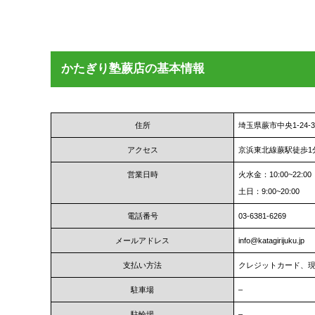
かたぎり塾蕨店の基本情報
住所
埼玉県蕨市中央1-24-3
アクセス
京浜東北線蕨駅徒歩1
営業日時
火水金：10:00~22:00
土日：9:00~20:00
電話番号
03‐6381‐6269
メールアドレス
info@katagirijuku.jp
支払い方法
クレジットカード、
駐車場
–
駐輪場
–