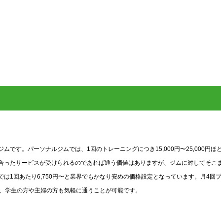
す。パーソナルジムでは、1回のトレーニングにつき15,000円〜25,000円ほ
合ったサービスが受けられるのであれば通う価値はありますが、ジムに対してそこ
は1回あたり6,750円〜と業界でもかなり安めの価格設定となっています。月4回
ので、学生の方や主婦の方も気軽に通うことが可能です。