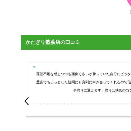
かたぎり塾蕨店の口コミ
なが
運動不足を感じつつも面倒くさいが勝っていた自分にピッタ
見な
豊富でちょっとした疑問にも真剣に向き合ってくれるので信
。蕨
事帰りに通えます！帰りは狭めの急
レー
oogle