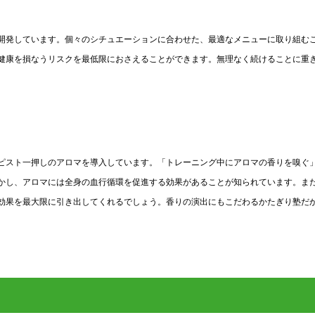
開発しています。個々のシチュエーションに合わせた、最適なメニューに取り組む
健康を損なうリスクを最低限におさえることができます。無理なく続けることに重
ピスト一押しのアロマを導入しています。「トレーニング中にアロマの香りを嗅ぐ
かし、アロマには全身の血行循環を促進する効果があることが知られています。ま
効果を最大限に引き出してくれるでしょう。香りの演出にもこだわるかたぎり塾だ