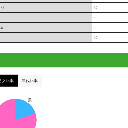
ント
〇
×
ーム
×
〇
男女比率
年代比率