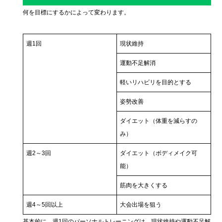
何を目標にするかによって変わります。
週1回
現状維持
運動不足解消
軽いリハビリを目的とする
姿勢改善
ダイエット（体重を減らすの
み）
週2～3回
ダイエット（ボディメイク可
能）
筋肉を大きくする
週4～5回以上
大会出場を狙う
基本的に、週1回のパーソナルトレーニングは、現状維持や運動不足解