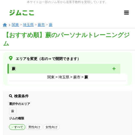
本サイトは一部のジム等から送客手数料を受領しています。
関東
>
埼玉県
>
蕨市
>
蕨
【おすすめ順】蕨のパーソナルトレーニングジ
ム
エリアを変更（右の＋で開閉できます）
蕨
関東
>
埼玉県
>
蕨市
>
蕨
検索条件
選択中のエリア
蕨
ジムの種類
すべて
男性向け
女性向け