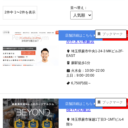
並べ替え：
2件中 1〜2件を表示
蕨
ブックマーク
店舗詳細はこちら
公式サイト
かたぎり塾蕨店
埼玉県蕨市中央1-24-3 MKビル2F-
EAST
蕨駅徒歩1分
火水金：10:00~22:00
土日：9:00~20:00
6,750円/回～
蕨
ブックマーク
店舗詳細はこちら
公式サイト
BEYOND蕨店
埼玉県蕨市塚越1丁目3−1MTビル4
階ｂ