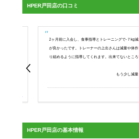
HPER戸田店の口コミ
がら
2ヶ月前に入会し、食事指導とトレーニングで-７kg減量
ロの
が良かったです。トレーナーの上出さんは減量や体作りの知
もリ
り組めるように指導してくれます。出来てないところでなく
とう
柄に
もう少し減量したい
oogle
HPER戸田店の基本情報