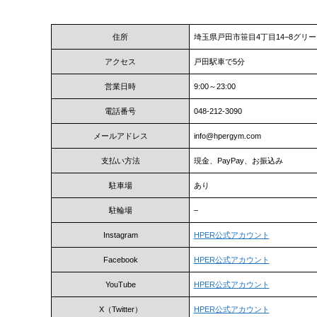
住所
埼玉県戸田市笹目4丁目14−8グリー
アクセス
戸田駅車で5分
営業日時
9:00～23:00
電話番号
048-212-3090
メールアドレス
info@hpergym.com
支払い方法
現金、PayPay、お振込み
駐車場
あり
駐輪場
–
Instagram
HPER公式アカウント
Facebook
HPER公式アカウント
YouTube
HPER公式アカウント
X（Twitter）
HPER公式アカウント