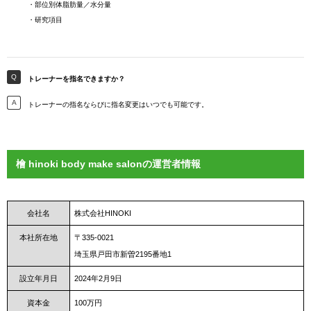
・部位別体脂肪量／水分量
・研究項目
トレーナーを指名できますか？
トレーナーの指名ならびに指名変更はいつでも可能です。
檜 hinoki body make salonの運営者情報
会社名
株式会社HINOKI
本社所在地
〒335-0021
埼玉県戸田市新曽2195番地1
設立年月日
2024年2月9日
資本金
100万円