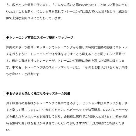
う、広々とした個室で行います。「こんなに広いと思わなかった！」と嬉しい驚きの声を
いただくことも多く、忙しい日常を忘れてトレーニングに臨んでいただけるよう、施設全
体で上質な空間作りにこだわっています。
トレーニング前後にスポーツ整体・マッサージ
評判のスポーツ整体・マッサージでトレーニングから癒しの時間に運動の前後にストレッ
チを行うように、トレーニングでは身体をほぐすことも鍛えることと同じくらい重要で
す。確かな資格を持つトレーナーが、トレーニング前後に身体を適した状態にほぐしま
す。中でも、トレーニング後のスポーツマッサージは、「そのまま眠りかけるくらい気持
ちが良い！」と評判です。
お子さまも楽しく過ごせるキッズルーム完備
お子様連れのお客様がトレーニングに集中できるよう、セッション中はスタッフがお子さ
まと楽しく過ごしますのでご安心ください。ベビーベッドや知育玩具、DVDプレーヤーな
どを備えたキッズルームを完備しており、会員様は無料でご利用いただけます。初回体験
時も無料でお子様をお預かりさせていただいておりますので、ぜひ気軽にご相談くださ
い。