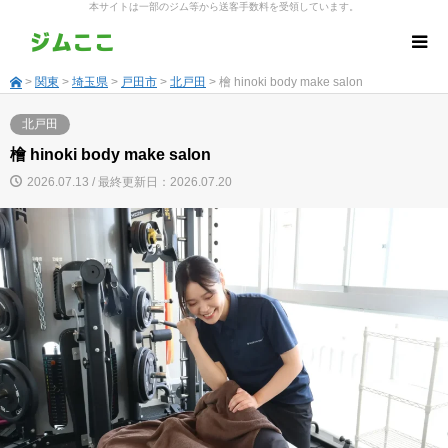
本サイトは一部のジム等から送客手数料を受領しています。
>
関東
>
埼玉県
>
戸田市
>
北戸田
> 檜 hinoki body make salon
北戸田
檜 hinoki body make salon
2026.07.13 / 最終更新日：2026.07.20