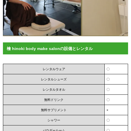
檜 hinoki body make salonの設備とレンタル
レンタルウェア
〇
レンタルシューズ
〇
レンタルタオル
〇
無料ドリンク
〇
無料サプリメント
×
シャワー
〇
パウダールーム
〇