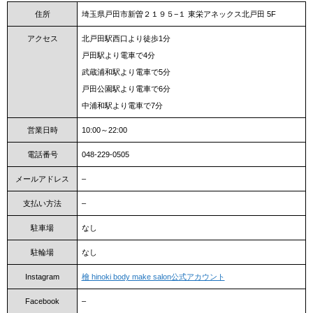
住所
埼玉県戸田市新曽２１９５−１ 東栄アネックス北戸田 5F
アクセス
北戸田駅西口より徒歩1分
戸田駅より電車で4分
武蔵浦和駅より電車で5分
戸田公園駅より電車で6分
中浦和駅より電車で7分
営業日時
10:00～22:00
電話番号
048-229-0505
メールアドレス
–
支払い方法
–
駐車場
なし
駐輪場
なし
Instagram
檜 hinoki body make salon公式アカウント
Facebook
–