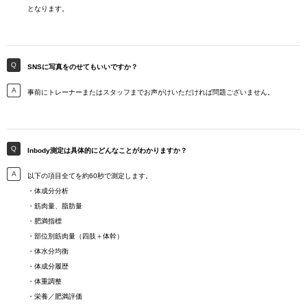
となります。
SNSに写真をのせてもいいですか？
事前にトレーナーまたはスタッフまでお声がけいただければ問題ございません。
Inbody測定は具体的にどんなことがわかりますか？
以下の項目全てを約60秒で測定します。
・体成分分析
・筋肉量、脂肪量
・肥満指標
・部位別筋肉量（四肢＋体幹）
・体水分均衡
・体成分履歴
・体重調整
・栄養／肥満評価