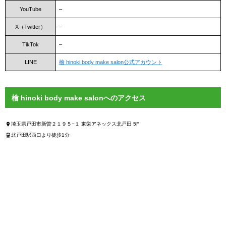
YouTube
–
X（Twitter）
–
TikTok
–
LINE
檜 hinoki body make salon公式アカウント
檜 hinoki body make salonへのアクセス
埼玉県戸田市新曽２１９５−１ 東栄アネックス北戸田 5F
北戸田駅西口より徒歩1分