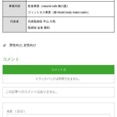
事業内容
飲食事業（natural cafe 檜の森）
フィットネス事業（檜 hinoki body make salon）
代表者
代表取締役 平山 斗馬
取締役 金巻 勝利
男性向け
,
女性向け
コメント
コメント ()
トラックバックは利用できません。
この記事へのコメントはありません。
名前
( 必須 )