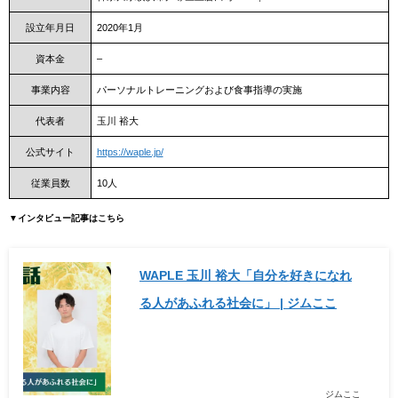
設立年月日
2020年1月
資本金
–
事業内容
パーソナルトレーニングおよび食事指導の実施
代表者
玉川 裕大
公式サイト
https://waple.jp/
従業員数
10人
▼インタビュー記事はこちら
WAPLE 玉川 裕大「自分を好きになれ
る人があふれる社会に」 | ジムここ
ジムここ