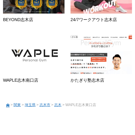
BEYOND志木店
24/7ワークアウト志木店
WAPLE志木南口店
かたぎり塾志木店
>
関東
>
埼玉県
>
志木市
>
志木
> WAPLE志木東口店