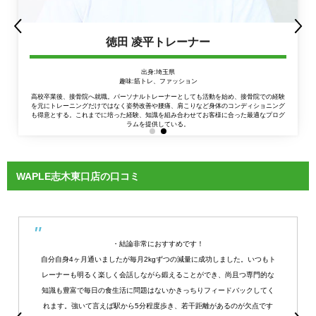
徳田 凌平トレーナー
出身:埼玉県
趣味:筋トレ、ファッション
高校卒業後、接骨院へ就職。パーソナルトレーナーとしても活動を始め、接骨院での経験
を元にトレーニングだけではなく姿勢改善や腰痛、肩こりなど身体のコンディショニング
も得意とする。これまでに培った経験、知識を組み合わせてお客様に合った最適なプログ
ラムを提供している。
WAPLE志木東口店の口コミ
・結論非常におすすめです！
自分自身4ヶ月通いましたが毎月2kgずつの減量に成功しました。いつもト
レーナーも明るく楽しく会話しながら鍛えることができ、尚且つ専門的な
知識も豊富で毎日の食生活に問題はないかきっちりフィードバックしてく
れます。強いて言えば駅から5分程度歩き、若干距離があるのが欠点です