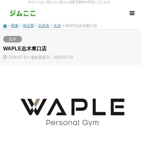
本サイトは一部のジム等から送客手数料を受領しています。
>
関東
>
埼玉県
>
志木市
>
志木
> WAPLE志木東口店
志木
WAPLE志木東口店
2026.07.13 / 最終更新日：2026.07.13