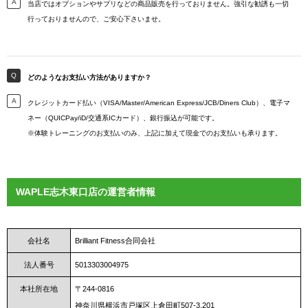
当店ではオプションやサプリなどの商品販売を行っておりません。強引な勧誘も一切
行っておりませんので、ご安心下さいませ。
どのようなお支払い方法がありますか？
クレジットカード払い（VISA/Master/American Express/JCB/Diners Club）、電子マ
ネー（QUICPay/iD/交通系ICカード）、銀行振込が可能です。
※体験トレーニングのお支払いのみ、上記に加えて現金でのお支払いも承ります。
WAPLE志木東口店の運営者情報
会社名
Brilliant Fitness合同会社
法人番号
5013303004975
本社所在地
〒244-0816
神奈川県横浜市戸塚区上倉田町507-3,201