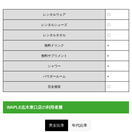
レンタルウェア
〇
レンタルシューズ
〇
レンタルタオル
〇
無料ドリンク
×
無料サプリメント
×
シャワー
×
パウダールーム
×
完全個室
〇
WAPLE志木東口店の利用者層
男女比率
年代比率