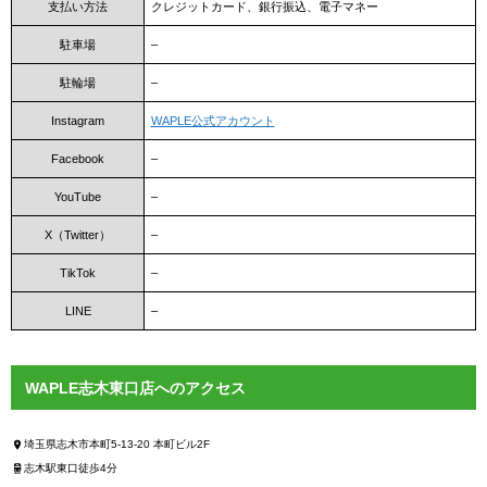
支払い方法
クレジットカード、銀行振込、電子マネー
駐車場
–
駐輪場
–
Instagram
WAPLE公式アカウント
Facebook
–
YouTube
–
X（Twitter）
–
TikTok
–
LINE
–
WAPLE志木東口店へのアクセス
埼玉県志木市本町5-13-20 本町ビル2F
志木駅東口徒歩4分