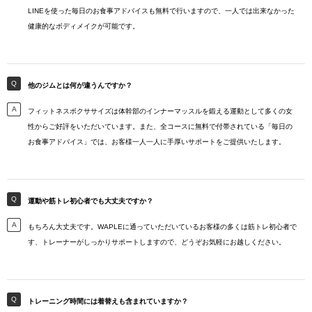
LINEを使った毎日のお食事アドバイスも無料で行いますので、一人では出来なかった
健康的なボディメイクが可能です。
他のジムとは何が違うんですか？
フィットネスボクササイズは体幹部のインナーマッスルを鍛える運動として多くの女
性からご好評をいただいています。また、全コースに無料で付帯されている「毎日の
お食事アドバイス」では、お客様一人一人に手厚いサポートをご提供いたします。
運動や筋トレ初心者でも大丈夫ですか？
もちろん大丈夫です。WAPLEに通っていただいているお客様の多くは筋トレ初心者で
す、トレーナーがしっかりサポートしますので、どうぞお気軽にお越しください。
トレーニング時間には着替えも含まれていますか？