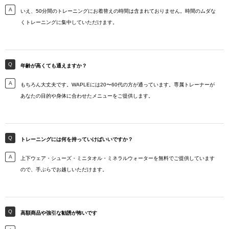
いえ、50分間のトレーニングにお着替えの時間は含まれておりません。時間のムダな
くトレーニングに集中していただけます。
年齢が高くても通えますか？
もちろん大丈夫です。WAPLEには20〜60代の方が通っています。専属トレーナーが
あなたの目的や身体に合わせたメニューをご提供します。
トレーニングには何を持っていけばいいですか？
上下ウェア・シューズ・ミニタオル・ミネラルウォーターを無料でご提供しています
ので、手ぶらでお越しいただけます。
高額商品や強引な勧誘が怖いです