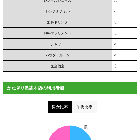
レンタルシューズ
〇
レンタルタオル
×
無料ドリンク
〇
無料サプリメント
〇
シャワー
×
パウダールーム
×
完全個室
〇
かたぎり塾志木店の利用者層
男女比率
年代比率