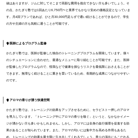
値はありますが、ジムに対してそこまで高額な費用を捻出できない方も多いでしょう。そ
の点、かたぎり塾では1回あたり6,750円〜と業界でもかなり安めの価格設定となっていま
す。月4回プランであれば、ひと月30,000円足らずで通い続けることができるので、学生
の方や主婦の方も気軽に通うことが可能です。
医師によるプログラム監修
かたぎり塾では、医師が監修した独自のトレーニングプログラムを開発しています。個々
のシチュエーションに合わせた、最適なメニューに取り組むことが可能です。また、医師
が監修したプログラムなので、怪我などで健康を損なうリスクを最低限におさえることが
できます。無理なく続けることに重きを置いているため、長期的な成果につながりやすい
のです。
アロマの香りが漂う快適空間
かたぎり塾では、トレーニングの効果をアップさせるために、セラピスト一押しのアロマ
を導入しています。「トレーニング中にアロマの香りを嗅ぐ」というと、なかなかイメー
ジが湧かない方も多いかもしれません。しかし、アロマには全身の血行循環を促進する効
果があることが知られています。また、アロマの匂いには集中力を高める作用もあるた
め、トレーニングの効果を最大限に引き出してくれるでしょう。香りの演出にもこだわる