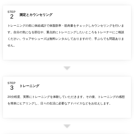
STEP
測定とカウンセリング
トレーニングの前に体組成計で体脂肪率・筋肉量をチェックしカウンセリングを行いま
す。自分の気になる部位や、重点的にトレーニングしたいところをトレーナーにご相談
ください。ウェアやシューズは無料レンタルしておりますので、手ぶらでも問題ありま
せん。
STEP
トレーニング
20分程度、実際にトレーニングを体験していただきます。その後、トレーニングの感想
を簡単にヒアリングし、日々の生活に必要なアドバイスなどをお伝えします。