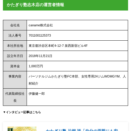
かたぎり塾志木店の運営者情報
会社名
caname株式会社
法人番号
7011001125373
本社所在地
東京都渋谷区本町4-12-7 泉西新宿ビル4F
設立年月日
2018年11月21日
資本金
1,000万円
事業内容
パーソナルジムかたぎり塾FC本部、女性専用24ジムWOMGYM、人
材紹介
代表取締役社
伊藤健一郎
長
▼インタビュー記事はこちら