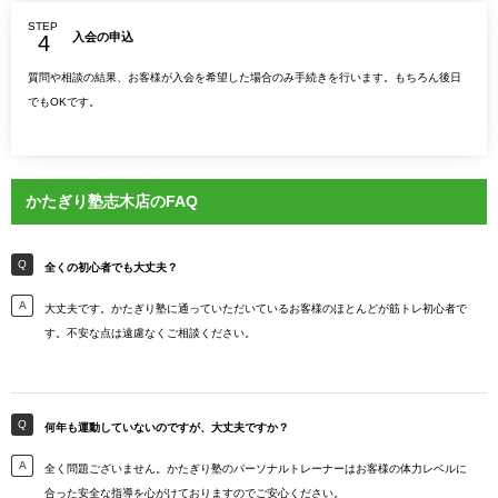
STEP
入会の申込
質問や相談の結果、お客様が入会を希望した場合のみ手続きを行います。もちろん後日
でもOKです。
かたぎり塾志木店のFAQ
全くの初心者でも大丈夫？
大丈夫です。かたぎり塾に通っていただいているお客様のほとんどが筋トレ初心者で
す。不安な点は遠慮なくご相談ください。
何年も運動していないのですが、大丈夫ですか？
全く問題ございません。かたぎり塾のパーソナルトレーナーはお客様の体力レベルに
合った安全な指導を心がけておりますのでご安心ください。