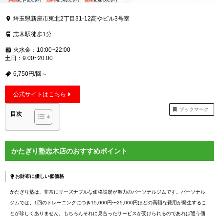
埼玉県新座市東北2丁目31-12高やビル3号室
志木駅徒歩1分
火水金：10:00~22:00
土日：9:00~20:00
6,750円/回～
公式サイトはこちら
ブックマーク
目次
かたぎり塾志木店のおすすめポイント
お財布に優しい低価格
かたぎり塾は、非常にリーズナブルな価格設定が魅力のパーソナルジムです。パーソナル
ジムでは、1回のトレーニングにつき15,000円〜25,000円ほどの高額な費用が発生するこ
とが珍しくありません。もちろんそれに見合ったサービスが受けられるのであれば通う価