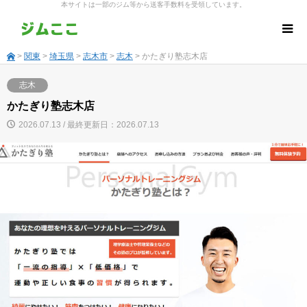
本サイトは一部のジム等から送客手数料を受領しています。
>
関東
>
埼玉県
>
志木市
>
志木
> かたぎり塾志木店
志木
かたぎり塾志木店
2026.07.13 / 最終更新日：2026.07.13