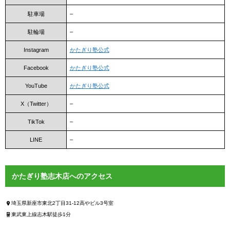
駐車場
–
駐輪場
–
Instagram
かたぎり塾公式
Facebook
かたぎり塾公式
YouTube
かたぎり塾公式
X（Twitter）
–
TikTok
–
LINE
–
かたぎり塾志木店へのアクセス
埼玉県新座市東北2丁目31-12高やビル3号室
東武東上線志木駅徒歩1分