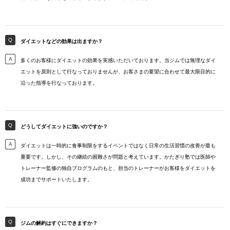
ダイエットなどの効果は出ますか？
多くのお客様にダイエットの効果を実感いただいております。当ジムでは無理なダイ
エットを原則として行なっておりませんが、お客さまの要望に合わせて最大限目的に
沿った指導を行なっております。
どうしてダイエットに強いのですか？
ダイエットは一時的に食事制限をするイベントではなく日常の生活習慣の改善が最も
重要です。しかし、その継続の困難さが問題と考えています。かたぎり塾では医師や
トレーナー監修の独自プログラムのもと、担当のトレーナーがお客様をダイエットを
成功までサポートいたします。
ジムの解約はすぐにできますか？