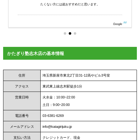
たくない方には超おすすめだと思います。
Google
かたぎり塾志木店の基本情報
住所
埼玉県新座市東北2丁目31-12高やビル3号室
アクセス
東武東上線志木駅徒歩1分
営業日時
火水金：10:00~22:00
土日：9:00~20:00
電話番号
03‐6381‐6269
メールアドレス
info@katagirijuku.jp
支払い方法
クレジットカード、現金