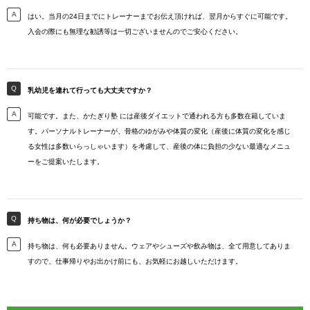
はい。当月の24日までにトレーナーまでお伝え頂ければ、翌月からすぐに可能です。
入会の際にも無理な勧誘等は一切ございませんのでご安心ください。
乳幼児を連れて行っても大丈夫ですか？
可能です。また、かたぎり塾 には産後ダイエットで通われる方も多数在籍していま
す。パーソナルトレーナーが、骨格のゆがみや体質の変化（産後に体質の変化を感じ
る女性は多数いらっしゃいます）を考慮して、産後の体に負担の少ない最適なメニュ
ーをご提案いたします。
持ち物は、何が必要でしょうか？
持ち物は、何も必要ありません。ウェアやシューズや飲み物は、全て用意してありま
すので、仕事帰りやお出かけ前にも、お気軽にお越しいただけます。