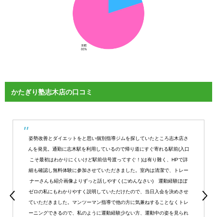
かたぎり塾志木店の口コミ
姿勢改善とダイエットをと思い個別指導ジムを探していたところ志木店さ
んを発見。通勤に志木駅を利用しているので帰り道にすぐ寄れる駅前(入口
こそ最初はわかりにくいけど駅前信号渡ってすぐ！)は有り難く、HPで詳
細も確認し無料体験に参加させていただきました。室内は清潔で、トレー
ナーさんも紹介画像よりずっと話しやすく(ごめんなさい) 運動経験ほぼ
ゼロの私にもわかりやすく説明していただけたので、当日入会を決めさせ
ていただきました。マンツーマン指導で他の方に気兼ねすることなくトレ
ーニングできるので、私のように運動経験少ない方、運動中の姿を見られ