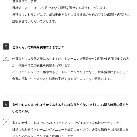
達成されています。
目標値によっては、2ヶ月ではなく期間を調整する場合もございます。
無料カウンセリングにて、成功事例をもとに目標達成のためのプラン(期間・内容)をご
説明させていただいております。
どれくらいで効果を実感できますか？
体質などにより個人差はありますが、トレーニング開始から2週間〜3週間で多くの方
が、体重や体型の変化を実感されています。
パーソナルトレーナー指導のもと、トレーニングだけでなく、食事指導による正しい
食事の摂取で、一人ひとり効果の実感できるダイエットをご提供します。
女性でも大丈夫でしょうか？ムキムキにはなりたくないですし、お肌も綺麗に保ちた
いのですが。
多くの女性にこれまでにも24/7ワークアウトでダイエットを体験いただました。
目標に合わせてトレーニングメニューを決定しますので、必要な筋肉をつけ綺麗に痩
せるためのトレーニングをご提供いたします。