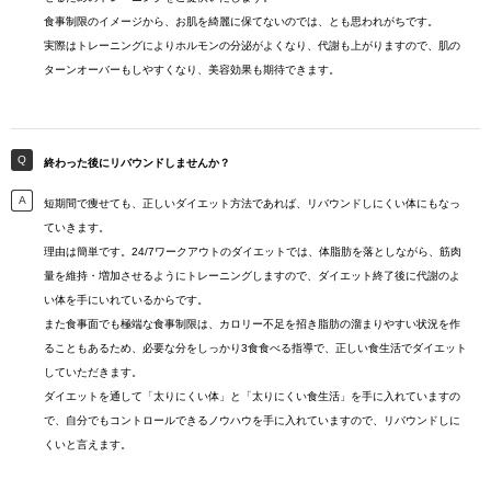
食事制限のイメージから、お肌を綺麗に保てないのでは、とも思われがちです。
実際はトレーニングによりホルモンの分泌がよくなり、代謝も上がりますので、肌の
ターンオーバーもしやすくなり、美容効果も期待できます。
終わった後にリバウンドしませんか？
短期間で痩せても、正しいダイエット方法であれば、リバウンドしにくい体にもなっ
ていきます。
理由は簡単です。24/7ワークアウトのダイエットでは、体脂肪を落としながら、筋肉
量を維持・増加させるようにトレーニングしますので、ダイエット終了後に代謝のよ
い体を手にいれているからです。
また食事面でも極端な食事制限は、カロリー不足を招き脂肪の溜まりやすい状況を作
ることもあるため、必要な分をしっかり3食食べる指導で、正しい食生活でダイエット
していただきます。
ダイエットを通して「太りにくい体」と「太りにくい食生活」を手に入れていますの
で、自分でもコントロールできるノウハウを手に入れていますので、リバウンドしに
くいと言えます。