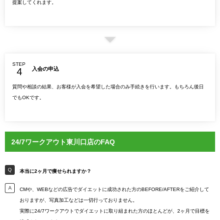
提案してくれます。
STEP
入会の申込
質問や相談の結果、お客様が入会を希望した場合のみ手続きを行います。もちろん後日
でもOKです。
24/7ワークアウト東川口店のFAQ
本当に2ヶ月で痩せられますか？
CMや、WEBなどの広告でダイエットに成功された方のBEFORE/AFTERをご紹介して
おりますが、写真加工などは一切行っておりません。
実際に24/7ワークアウトでダイエットに取り組まれた方のほとんどが、2ヶ月で目標を