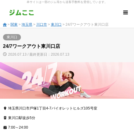
本サイトは一部のジム等から送客手数料を受領しています。
>
関東
>
埼玉県
>
川口市
>
東川口
> 24/7ワークアウト東川口店
東川口
24/7ワークアウト東川口店
2026.07.13 / 最終更新日：2026.07.13
埼玉県川口市戶塚1丁目4-7バイオレットヒルズ105号室
東川口駅徒歩5分
7:00～24:00