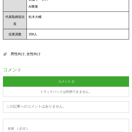
AI事業
代表取締役社
松木大輔
長
従業員数
258人
男性向け
,
女性向け
コメント
コメント ()
トラックバックは利用できません。
この記事へのコメントはありません。
名前
( 必須 )