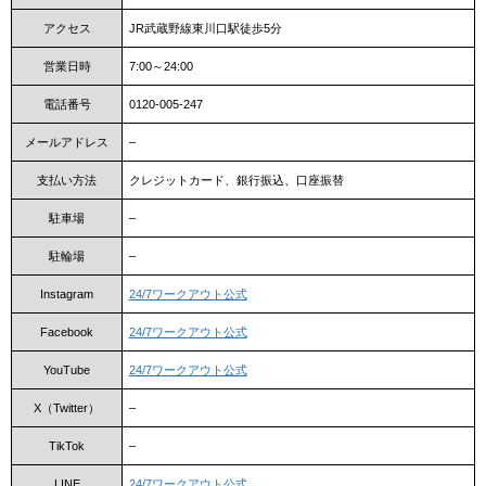
アクセス
JR武蔵野線東川口駅徒歩5分
営業日時
7:00～24:00
電話番号
0120-005-247
メールアドレス
–
支払い方法
クレジットカード、銀行振込、口座振替
駐車場
–
駐輪場
–
Instagram
24/7ワークアウト公式
Facebook
24/7ワークアウト公式
YouTube
24/7ワークアウト公式
X（Twitter）
–
TikTok
–
LINE
24/7ワークアウト公式