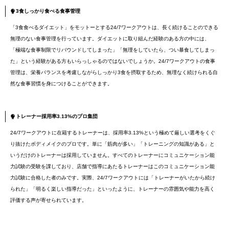
3食しっかり食べる食事管理
「3食食べるダイエット」をモットーとする24/7ワークアウトは、長く続けることのできる
無理のない食事管理を行っています。ダイエットに取り組んだ経験のある方の中には、
「極端な食事制限でリバウンドしてしまった」「無理をしていたら、つい暴食してしまっ
た」という経験がある方もいらっしゃるのではないでしょうか。24/7ワークアウトの食事
管理は、栄養バランスを考慮しながらしっかり3食を摂取するため、無理なく続けられる自
然な食事習慣を身につけることができます。
トレーナー採用率3.13%のプロ集団
24/7ワークアウトに在籍するトレーナーは、採用率3.13%という極めて厳しい選考をくぐ
り抜けたボディメイクのプロです。単に「筋肉が多い」「トレーニングの知識がある」と
いうだけのトレーナーは採用していません。すべてのトレーナーにコミュニケーション能
力試験の受験を課しており、店舗で指導にあたるトレーナーはこのコミュニケーション能
力試験に合格した者のみです。実際、24/7ワークアウトには「トレーナーがいたから続け
られた」「明るく楽しい指導だった」といったように、トレーナーの雰囲気や能力を高く
評価する声が寄せられています。