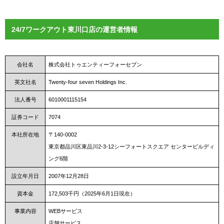
24/7ワークアウト東川口店の運営者情報
会社名
株式会社トゥエンティーフォーセブン
英文社名
Twenty-four seven Holdings Inc.
法人番号
6010001115154
証券コード
7074
本社所在地
〒140-0002
東京都品川区東品川2-3-12シーフォートスクエア センタービルディ
ング6階
設立年月日
2007年12月28日
資本金
172,503千円（2025年6月1日現在）
事業内容
WEBサービス
店舗サービス