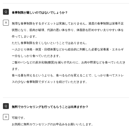
食事制限が厳しいのではないでしょうか？
無理な食事制限をするダイエットは実施しておりません。過度の食事制限は栄養不足
状態になり、筋肉が破壊、代謝の悪い体を作り、体脂肪を貯めやすい太りやすい体を
作ってしまいます。
ただし食事制限を全くしないということではありません。
一人ひとり体格・体質・目標体重などから総合的に判断した必要な栄養素・エネルギ
ー分をしっかり食べていただきます。
ご飯やパンなどの炭水化物(糖質)を減らす代わりに、お肉や野菜などを食べていただき
ます。
食べる量を抑えるというよりも、食べるものを変えることで、しっかり食べてストレ
スの少ない食事制限でダイエットを続けていただきます。
無料でカウンセリングを行ってもらうことは出来ますか？
可能です。
お気軽に無料カウンセリングのお申込みをお願いいたします。