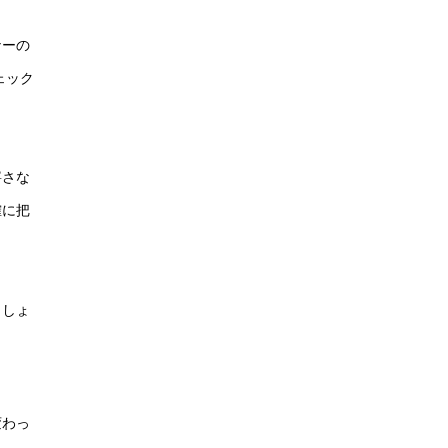
ナーの
ェック
寧さな
確に把
ましょ
変わっ