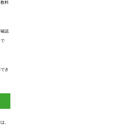
手数料
ず確認
トで
応でき
では、