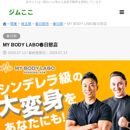
本サイトは一部のジム等から送客手数料を受領しています。
>
関東
>
埼玉県
>
春日部市
>
春日部
> MY BODY LABO春日部店
春日部
MY BODY LABO春日部店
2026.07.13 / 最終更新日：2026.07.13