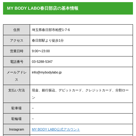
MY BODY LABO春日部店の基本情報
住所
埼玉県春日部市粕壁1-7-6
アクセス
春日部駅より徒歩1分
営業日時
9:00〜23:00
電話番号
03-5288-5347
メールアドレ
info@mybodylabo.jp
ス
支払い方法
現金、銀行振込、デビットカード、クレジットカード、分割ロー
ン
駐車場
–
駐輪場
–
Instagram
MY BODY LABO公式アカウント