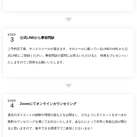
STEP
公式LINEから事前問診
ご予約完了後、サンクスメールが届きます。そのメールに載っているLINEのURLから公
式LINEにご登録ください。事前問診の質問にお答えいただけると、特典をプレゼントい
たしますのでご回答をお願いいたします。
STEP
Zoomにてオンラインカウンセリング
過去のダイエットの経験や理想の姿などをお聞きし、どのようにダイエットをすべきか
無料カウンセリングを通じてお伝えいたします。あなたにとって非常に有益な話が聞け
ると思いますので、集中できる環境下でご参加くださいませ！