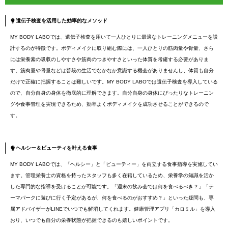
遺伝子検査を活用した効率的なメソッド
MY BODY LABOでは、遺伝子検査を用いて一人ひとりに最適なトレーニングメニューを設
計するのが特徴です。ボディメイクに取り組む際には、一人ひとりの筋肉量や骨量、さら
には栄養素の吸収のしやすさや筋肉のつきやすさといった体質を考慮する必要がありま
す。筋肉量や骨量などは普段の生活でなかなか意識する機会がありませんし、体質も自分
だけで正確に把握することは難しいです。MY BODY LABOでは遺伝子検査を導入している
ので、自分自身の身体を徹底的に理解できます。自分自身の身体にぴったりなトレーニン
グや食事管理を実現できるため、効率よくボディメイクを成功させることができるので
す。
ヘルシー＆ビューティを叶える食事
MY BODY LABOでは、「ヘルシー」と「ビューティー」を両立する食事指導を実施してい
ます。管理栄養士の資格を持ったスタッフも多く在籍しているため、栄養学の知識を活か
した専門的な指導を受けることが可能です。「週末の飲み会では何を食べるべき？」「テ
ーマパークに遊びに行く予定があるが、何を食べるのがおすすめ？」といった疑問も、専
属アドバイザーがLINEでいつでも解消してくれます。健康管理アプリ「カロミル」を導入
おり、いつでも自分の栄養状態が把握できるのも嬉しいポイントです。