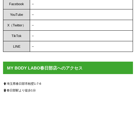
Facebook
–
YouTube
–
X（Twitter）
–
TikTok
–
LINE
–
MY BODY LABO春日部店へのアクセス
埼玉県春日部市粕壁1-7-6
春日部駅より徒歩1分