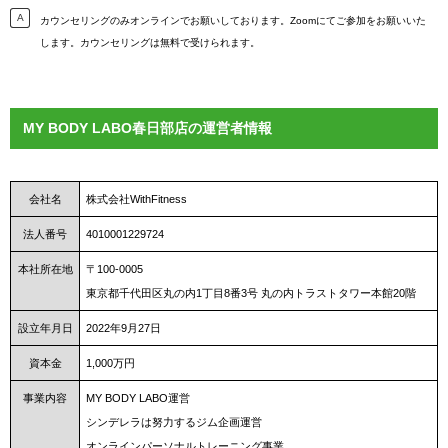
カウンセリングのみオンラインでお願いしております。Zoomにてご参加をお願いいた
します。カウンセリングは無料で受けられます。
MY BODY LABO春日部店の運営者情報
会社名
株式会社WithFitness
法人番号
4010001229724
本社所在地
〒100-0005
東京都千代田区丸の内1丁目8番3号 丸の内トラストタワー本館20階
設立年月日
2022年9月27日
資本金
1,000万円
事業内容
MY BODY LABO運営
シンデレラは努力するジム企画運営
オンラインパーソナルトレーニング事業