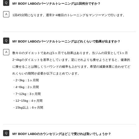
MY BODY LABOのパーソナルトレーニングは1回何分ですか？
1回45分間になります。通常3~4種目のトレーニングをマンツーマンで行います。
MY BODY LABOのパーソナルトレーニングはどれくらいで効果が出ますか？
数キロのダイエットであれば1ヶ月でも効果はあります。当ジムの目安として1ヶ月
2~4kgのダイエットを基準としています。逆にそれよりも痩せようとすると、健康的
に痩せることは難しくリバウンドの確率も上がります。希望の減量体重に合わせてど
れくらいの期間が必要か以下にまとめています。
・2~3kg：1ヶ月間
・4~6kg：2ヶ月間
・7~12kg：3ヶ月間
・12~15kg：4ヶ月間
・15kg以上：6ヶ月間
MY BODY LABOのカウンセリングはどこで受ければ良いでしょうか？