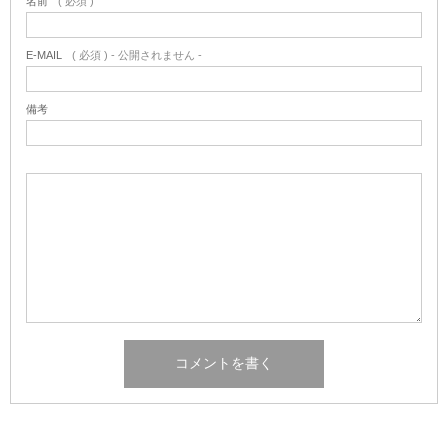
名前
( 必須 )
E-MAIL
( 必須 ) - 公開されません -
備考