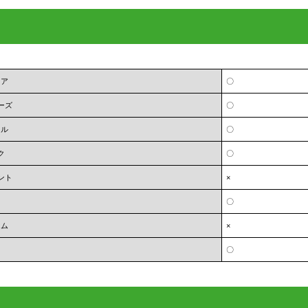
ェア
〇
ーズ
〇
オル
〇
ク
〇
ント
×
〇
ーム
×
〇