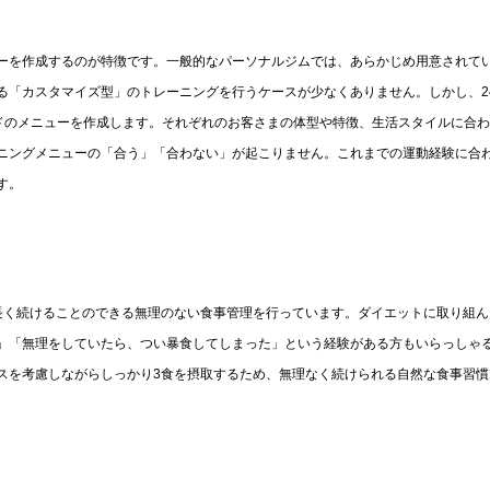
ューを作成するのが特徴です。一般的なパーソナルジムでは、あらかじめ用意されて
「カスタマイズ型」のトレーニングを行うケースが少なくありません。しかし、24
イドのメニューを作成します。それぞれのお客さまの体型や特徴、生活スタイルに合
ニングメニューの「合う」「合わない」が起こりません。これまでの運動経験に合
す。
、長く続けることのできる無理のない食事管理を行っています。ダイエットに取り組ん
」「無理をしていたら、つい暴食してしまった」という経験がある方もいらっしゃ
ンスを考慮しながらしっかり3食を摂取するため、無理なく続けられる自然な食事習慣