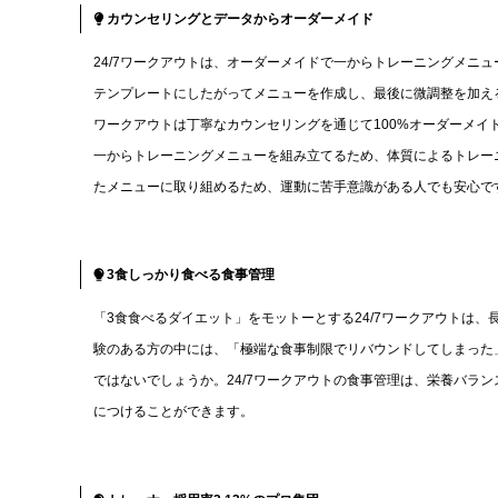
カウンセリングとデータからオーダーメイド
24/7ワークアウトは、オーダーメイドで一からトレーニングメニ
テンプレートにしたがってメニューを作成し、最後に微調整を加える
ワークアウトは丁寧なカウンセリングを通じて100%オーダーメ
一からトレーニングメニューを組み立てるため、体質によるトレー
たメニューに取り組めるため、運動に苦手意識がある人でも安心で
3食しっかり食べる食事管理
「3食食べるダイエット」をモットーとする24/7ワークアウトは
験のある方の中には、「極端な食事制限でリバウンドしてしまった
ではないでしょうか。24/7ワークアウトの食事管理は、栄養バラ
につけることができます。