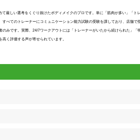
う極めて厳しい選考をくぐり抜けたボディメイクのプロです。単に「筋肉が多い」「ト
。すべてのトレーナーにコミュニケーション能力試験の受験を課しており、店舗で
のみです。実際、24/7ワークアウトには「トレーナーがいたから続けられた」「
を高く評価する声が寄せられています。