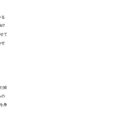
いる
/7
わせて
わせ
だ経
るの
を身