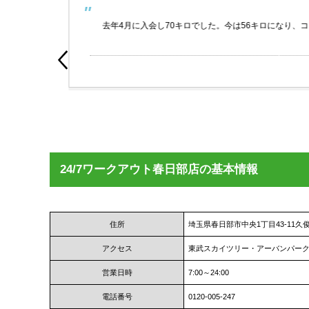
やす
去年4月に入会し70キロでした。今は56キロになり、
oogle
24/7ワークアウト春日部店の基本情報
住所
埼玉県春日部市中央1丁目43-11久俊
アクセス
東武スカイツリー・アーバンパーク
営業日時
7:00～24:00
電話番号
0120-005-247