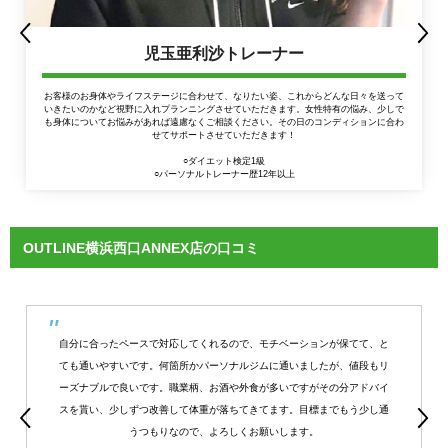
児玉亜利沙トレーナー
お客様のお身体やライフステージに合わせて、なりたい姿、これからどんな日々を送って
いきたいのかなど視野に入れプランニングさせていただきます。女性特有の悩み、少しで
も身体についてお悩みがあれば遠慮なくご相談ください。その日のコンディションに合わ
せてサポートさせていただきます！
○ダイエット検定1級
○パーソナルトレーナー歴12年以上
OUTLINE横浜西口ANNEX店の口コミ
自分に合ったペースで対応してくれるので、モチベーションが保てて、と
ても通いやすいです。何箇所かパーソナルジムに通いましたが、値段もリ
ーズナブルで良いです。職業柄、お酒や外食が多いですがその分アドバイ
スを貰い、少しずつ改善して体重が落ちてきてます。目標までもう少し通
うつもりなので、よろしくお願いします。