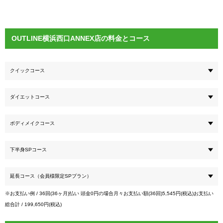
OUTLINE横浜西口ANNEX店の料金とコース
クイックコース
ダイエットコース
ボディメイクコース
下半身SPコース
延長コース（会員様限定SPプラン）
※お支払い例 / 36回(36ヶ月)払い 頭金0円の場合月々お支払い額(36回)5,545円(税込)お支払い
総合計 / 199,650円(税込)