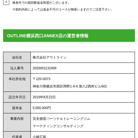
無条件での残回数返金制度がございます。
※契約内容によっては返金不可のコースが御座いますのでご注意下さい。
OUTLINE横浜西口ANNEX店の運営者情報
会社名
株式会社アウトライン
法人番号
2020001132499
本社所在地
〒220-0073
神奈川県横浜市西区岡野1-9-6 第八Z西村ビル602
設立年月日
2019年8月22日
資本金
5,000,000円
事業内容
完全個室パーソナルトレーニングジム
マーケティングコンサルティング
代表者
小林広和