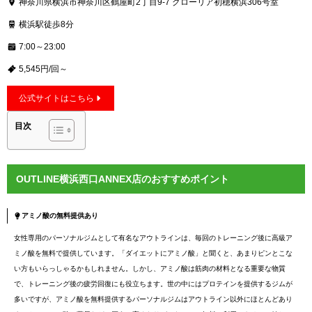
神奈川県横浜市神奈川区鶴屋町2丁目9-7 グローリア初穂横浜306号室
横浜駅徒歩8分
7:00～23:00
5,545円/回～
公式サイトはこちら
目次
OUTLINE横浜西口ANNEX店のおすすめポイント
アミノ酸の無料提供あり
女性専用のパーソナルジムとして有名なアウトラインは、毎回のトレーニング後に高級ア
ミノ酸を無料で提供しています。「ダイエットにアミノ酸」と聞くと、あまりピンとこな
い方もいらっしゃるかもしれません。しかし、アミノ酸は筋肉の材料となる重要な物質
で、トレーニング後の疲労回復にも役立ちます。世の中にはプロテインを提供するジムが
多いですが、アミノ酸を無料提供するパーソナルジムはアウトライン以外にほとんどあり