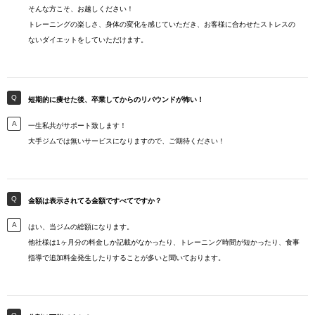
そんな方こそ、お越しください！
トレーニングの楽しさ、身体の変化を感じていただき、お客様に合わせたストレスの
ないダイエットをしていただけます。
短期的に痩せた後、卒業してからのリバウンドが怖い！
一生私共がサポート致します！
大手ジムでは無いサービスになりますので、ご期待ください！
金額は表示されてる金額ですべてですか？
はい、当ジムの総額になります。
他社様は1ヶ月分の料金しか記載がなかったり、トレーニング時間が短かったり、食事
指導で追加料金発生したりすることが多いと聞いております。