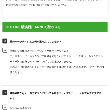
の場で入会を即決すせずに後日でも問題ございません。
OUTLINE横浜西口ANNEX店のFAQ
他のパーソナルジムと何が違うんでしょうか？
圧倒的な低価格と一生リバウンドサポートがつきます！
また大手パーソナルジムなどで研修を受けただけのトレーナーと違い、当ジムのトレ
ーナー陣は自身でのトレーニングにも余念がありません。
このように厳選されたトレーナー達が貴方を理想の身体へと導きます。 ぜひ一度ご相
談ください。
運動経験がなく、自分でジムに行っても続きませんでした…。 それでも大丈夫です
か？
もちろん大丈夫です！