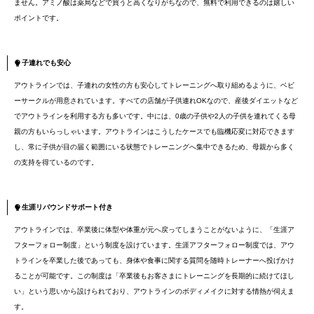
ません。アミノ酸は薬局などで買うと高くなりがちなので、無料で利用できるのは嬉しい
ポイントです。
子連れでも安心
アウトラインでは、子連れの女性の方も安心してトレーニングへ取り組めるように、ベビ
ーサークルが用意されています。すべての店舗が子供連れOKなので、産後ダイエットなど
でアウトラインを利用する方も多いです。中には、0歳の子供や2人の子供を連れてくる母
親の方もいらっしゃいます。アウトラインはこうしたケースでも臨機応変に対応できます
し、常に子供が目の届く範囲にいる状態でトレーニングへ集中できるため、母親から多く
の支持を得ているのです。
生涯リバウンドサポート付き
アウトラインでは、卒業後に体型や体重が元へ戻ってしまうことがないように、「生涯ア
フターフォロー制度」という制度を設けています。生涯アフターフォロー制度では、アウ
トラインを卒業した後であっても、身体や食事に関する質問を随時トレーナーへ投げかけ
ることが可能です。この制度は「卒業後もお客さまにトレーニングを長期的に続けてほし
い」という思いから設けられており、アウトラインのボディメイクに対する情熱が伺えま
す。