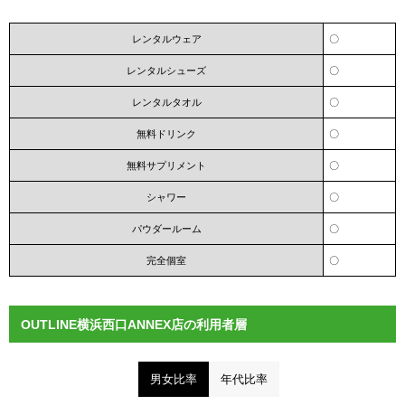
レンタルウェア
〇
レンタルシューズ
〇
レンタルタオル
〇
無料ドリンク
〇
無料サプリメント
〇
シャワー
〇
パウダールーム
〇
完全個室
〇
OUTLINE横浜西口ANNEX店の利用者層
男女比率
年代比率