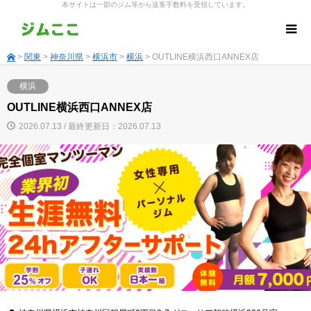
本サイトは一部のジム等から送客手数料を受領しています。
>
関東
>
神奈川県
>
横浜市
>
横浜
> OUTLINE横浜西口ANNEX店
横浜
OUTLINE横浜西口ANNEX店
2026.07.13 / 最終更新日：2026.07.13