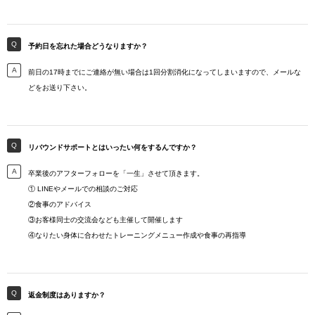
予約日を忘れた場合どうなりますか？
前日の17時までにご連絡が無い場合は1回分割消化になってしまいますので、メールな
どをお送り下さい。
リバウンドサポートとはいったい何をするんですか？
卒業後のアフターフォローを「一生」させて頂きます。
① LINEやメールでの相談のご対応
②食事のアドバイス
③お客様同士の交流会なども主催して開催します
④なりたい身体に合わせたトレーニングメニュー作成や食事の再指導
返金制度はありますか？