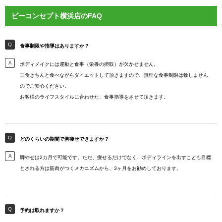
ビーコンセプト横浜店のFAQ
食事制限や指導はありますか？
ボディメイクには運動と食事（栄養の摂取）が欠かせません。
三食きちんと食べながらダイエットして頂きますので、無理な食事制限は致しません
のでご安心ください。
お客様のライフスタイルに合わせた、食事指導をさせて頂きます。
どのくらいの期間で脚痩せできますか？
脚やせは2カ月で可能です。ただ、痩せるだけでなく、ボディラインを出すことも目標
とされる方は筋肉がつくメカニズムから、3ヶ月をお勧めしております。
予約は取れますか？