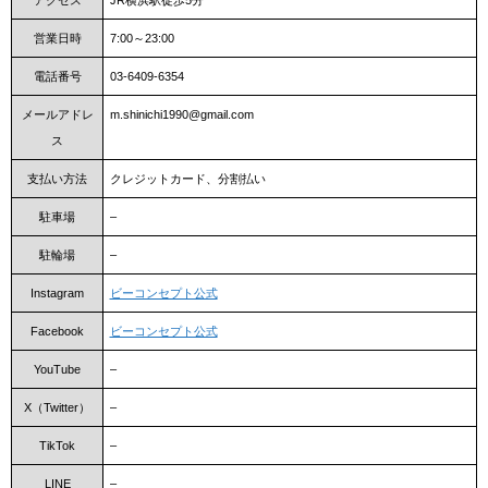
営業日時
7:00～23:00
電話番号
03-6409-6354
メールアドレ
m.shinichi1990@gmail.com
ス
支払い方法
クレジットカード、分割払い
駐車場
–
駐輪場
–
Instagram
ビーコンセプト公式
Facebook
ビーコンセプト公式
YouTube
–
X（Twitter）
–
TikTok
–
LINE
–