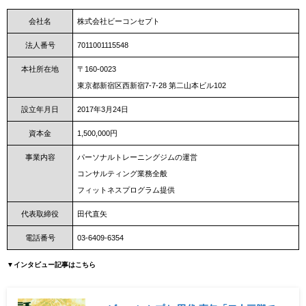
会社名
株式会社ビーコンセプト
法人番号
7011001115548
本社所在地
〒160-0023
東京都新宿区西新宿7-7-28 第二山本ビル102
設立年月日
2017年3月24日
資本金
1,500,000円
事業内容
パーソナルトレーニングジムの運営
コンサルティング業務全般
フィットネスプログラム提供
代表取締役
田代直矢
電話番号
03-6409-6354
▼インタビュー記事はこちら