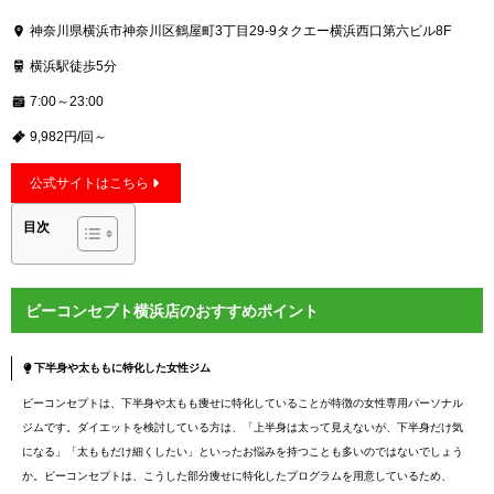
神奈川県横浜市神奈川区鶴屋町3丁目29-9タクエー横浜西口第六ビル8F
横浜駅徒歩5分
7:00～23:00
9,982円/回～
公式サイトはこちら
目次
ビーコンセプト横浜店のおすすめポイント
下半身や太ももに特化した女性ジム
ビーコンセプトは、下半身や太もも痩せに特化していることが特徴の女性専用パーソナル
ジムです。ダイエットを検討している方は、「上半身は太って見えないが、下半身だけ気
になる」「太ももだけ細くしたい」といったお悩みを持つことも多いのではないでしょう
か。ビーコンセプトは、こうした部分痩せに特化したプログラムを用意しているため、