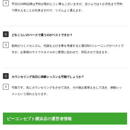
平日の19時以降は予約が取れにくい事もございますが、当ジムでは１か月先まで予約
で押さえることが出来ますので、リズムよく通えます。
どれくらいのペースで通うのがベストですか？
筋肉がつくメカニズム、代謝を上げる事を考慮すると週2回のトレーニングがベストで
すが、お客様のライフスタイルやご要望に合わせて、対応させて頂きます。
カウンセリング当日に体験レッスンも可能でしょうか？
可能です。先にカウンセリングをさせて頂き、その後お着替えをして頂き、体験レッ
スンという流れとなります。
ビーコンセプト横浜店の運営者情報