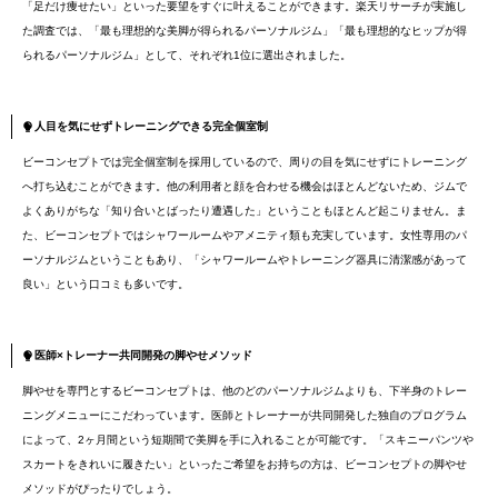
「足だけ痩せたい」といった要望をすぐに叶えることができます。楽天リサーチが実施し
た調査では、「最も理想的な美脚が得られるパーソナルジム」「最も理想的なヒップが得
られるパーソナルジム」として、それぞれ1位に選出されました。
人目を気にせずトレーニングできる完全個室制
ビーコンセプトでは完全個室制を採用しているので、周りの目を気にせずにトレーニング
へ打ち込むことができます。他の利用者と顔を合わせる機会はほとんどないため、ジムで
よくありがちな「知り合いとばったり遭遇した」ということもほとんど起こりません。ま
た、ビーコンセプトではシャワールームやアメニティ類も充実しています。女性専用のパ
ーソナルジムということもあり、「シャワールームやトレーニング器具に清潔感があって
良い」という口コミも多いです。
医師×トレーナー共同開発の脚やせメソッド
脚やせを専門とするビーコンセプトは、他のどのパーソナルジムよりも、下半身のトレー
ニングメニューにこだわっています。医師とトレーナーが共同開発した独自のプログラム
によって、2ヶ月間という短期間で美脚を手に入れることが可能です。「スキニーパンツや
スカートをきれいに履きたい」といったご希望をお持ちの方は、ビーコンセプトの脚やせ
メソッドがぴったりでしょう。