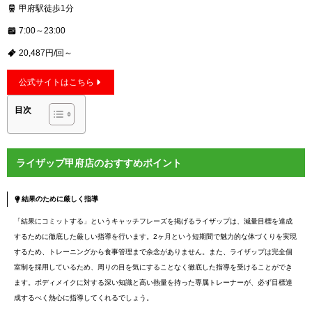
甲府駅徒歩1分
7:00～23:00
20,487円/回～
公式サイトはこちら
目次
ライザップ甲府店のおすすめポイント
結果のために厳しく指導
「結果にコミットする」というキャッチフレーズを掲げるライザップは、減量目標を達成
するために徹底した厳しい指導を行います。2ヶ月という短期間で魅力的な体づくりを実現
するため、トレーニングから食事管理まで余念がありません。また、ライザップは完全個
室制を採用しているため、周りの目を気にすることなく徹底した指導を受けることができ
ます。ボディメイクに対する深い知識と高い熱量を持った専属トレーナーが、必ず目標達
成するべく熱心に指導してくれるでしょう。