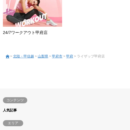
24/7ワークアウト甲府店
>
北陸・甲信越
>
山梨県
>
甲府市
>
甲府
> ライザップ甲府店
コンテンツ
人気記事
エリア