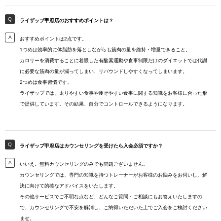
ライザップ甲府店のおすすめポイントは？
おすすめポイントは2点です。
1つめは効率的に体脂肪を落としながらも筋肉の量を維持・増量できること。
カロリーを消費することに着眼した有酸素運動や食事制限だけのダイエットでは代謝
に必要な筋肉の量が減ってしまい、リバウンドしやすくなってしまいます。
2つめは食事習慣です。
ライザップでは、太りやすい食事や痩せやすい食事に関する知識をお客様に合った形
で提供しています。その結果、自分でコントロールできるようになります。
ライザップ甲府店はカウンセリングを受けたら入会必須ですか？
いいえ。無料カウンセリングのみでも問題ございません。
カウンセリングでは、専門の知識を持つトレーナーがお客様のお悩みをお伺いし、解
決に向けて的確なアドバイスをいたします。
その他サービスでご不明な点など、どんなご質問・ご相談にもお答えいたしますの
で、カウンセリングで不安を解消し、ご納得いただいた上でご入会をご検討ください
ませ。