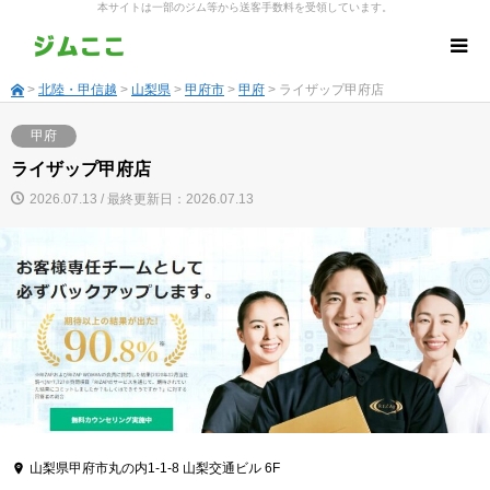
本サイトは一部のジム等から送客手数料を受領しています。
>
北陸・甲信越
>
山梨県
>
甲府市
>
甲府
> ライザップ甲府店
甲府
ライザップ甲府店
2026.07.13 / 最終更新日：2026.07.13
山梨県甲府市丸の内1-1-8 山梨交通ビル 6F