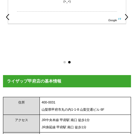
(>_<)
Google
ライザップ甲府店の基本情報
住所
400-0031
山梨県甲府市丸の内1-1-8 山梨交通ビル 6F
アクセス
JR中央本線 甲府駅 南口 徒歩1分
JR身延線 甲府駅 南口 徒歩1分