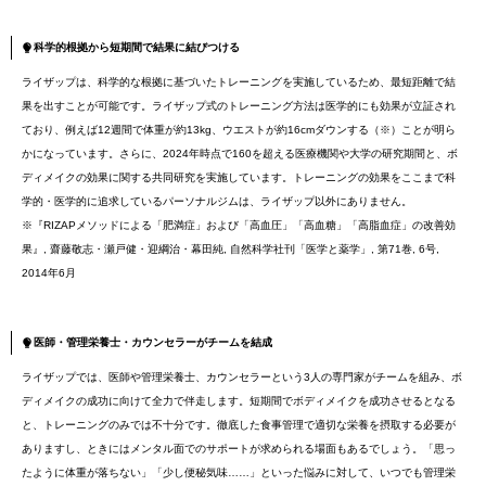
科学的根拠から短期間で結果に結びつける
ライザップは、科学的な根拠に基づいたトレーニングを実施しているため、最短距離で結
果を出すことが可能です。ライザップ式のトレーニング方法は医学的にも効果が立証され
ており、例えば12週間で体重が約13kg、ウエストが約16cmダウンする（※）ことが明ら
かになっています。さらに、2024年時点で160を超える医療機関や大学の研究期間と、ボ
ディメイクの効果に関する共同研究を実施しています。トレーニングの効果をここまで科
学的・医学的に追求しているパーソナルジムは、ライザップ以外にありません。
※『RIZAPメソッドによる「肥満症」および「高血圧」「高血糖」「高脂血症」の改善効
果』, 齋藤敬志・瀬戸健・迎綱治・幕田純, 自然科学社刊「医学と薬学」, 第71巻, 6号,
2014年6月
医師・管理栄養士・カウンセラーがチームを結成
ライザップでは、医師や管理栄養士、カウンセラーという3人の専門家がチームを組み、ボ
ディメイクの成功に向けて全力で伴走します。短期間でボディメイクを成功させるとなる
と、トレーニングのみでは不十分です。徹底した食事管理で適切な栄養を摂取する必要が
ありますし、ときにはメンタル面でのサポートが求められる場面もあるでしょう。「思っ
たように体重が落ちない」「少し便秘気味……」といった悩みに対して、いつでも管理栄