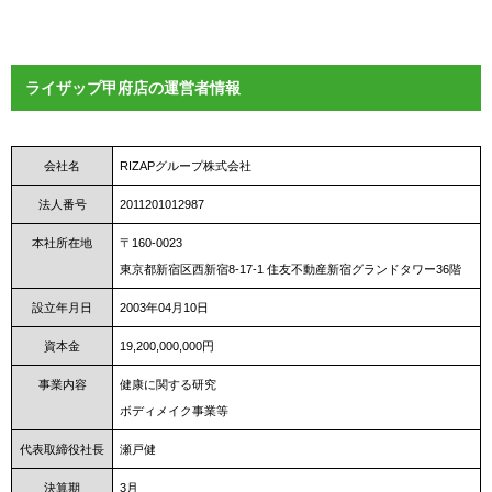
ライザップ甲府店の運営者情報
会社名
RIZAPグループ株式会社
法人番号
2011201012987
本社所在地
〒160-0023
東京都新宿区西新宿8-17-1 住友不動産新宿グランドタワー36階
設立年月日
2003年04月10日
資本金
19,200,000,000円
事業内容
健康に関する研究
ボディメイク事業等
代表取締役社長
瀬戸健
決算期
3月