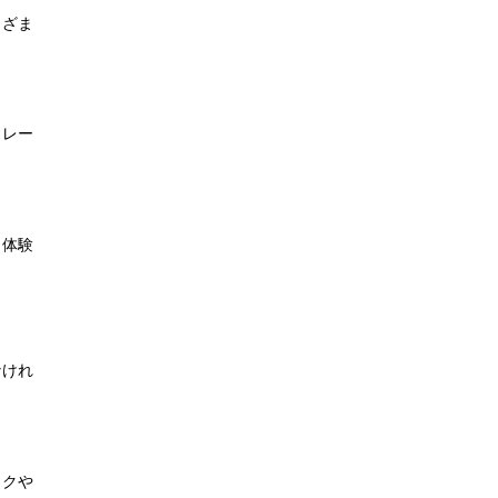
まざま
トレー
。体験
なけれ
イクや