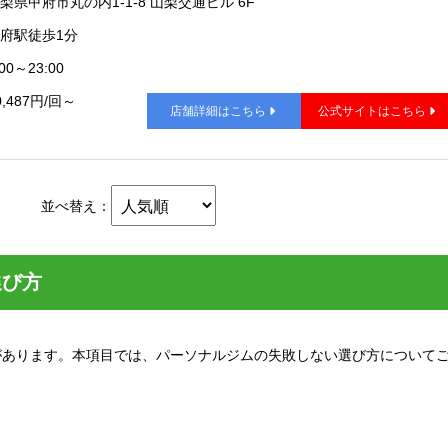
梨県甲府市丸の内1-1-8 山梨交通ビル 6F
府駅徒歩1分
00～23:00
0,487円/回～
店舗詳細はこちら
公式サイトはこちら
並べ替え：
選び方
があります。本項目では、パーソナルジムの失敗しない選び方について