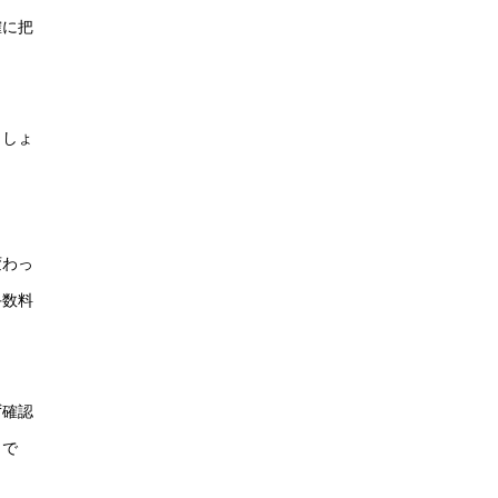
確に把
ましょ
変わっ
手数料
ず確認
トで