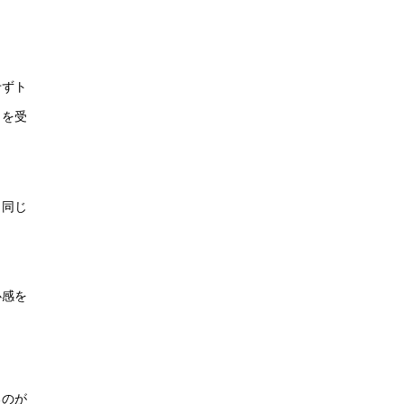
せずト
トを受
、同じ
心感を
るのが