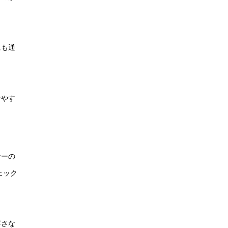
にも通
けやす
ナーの
ェック
寧さな