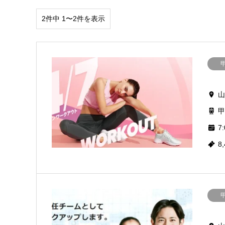
2件中 1〜2件を表示
山
甲
7:
8