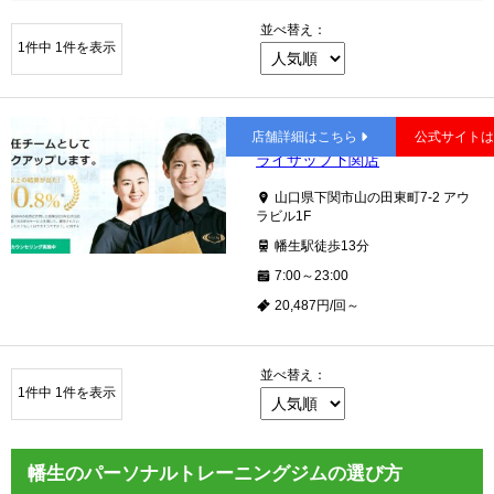
並べ替え：
1件中 1件を表示
幡生
店舗詳細はこちら
公式サイト
ライザップ下関店
山口県下関市山の田東町7-2 アウ
ラビル1F
幡生駅徒歩13分
7:00～23:00
20,487円/回～
並べ替え：
1件中 1件を表示
幡生のパーソナルトレーニングジムの選び方