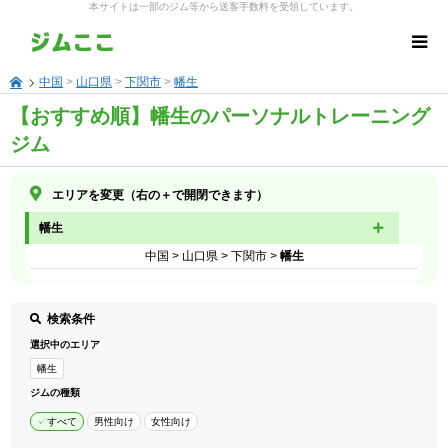
本サイトは一部のジム等から送客手数料を受領しています。
中国
>
山口県
>
下関市
>
幡生
【おすすめ順】幡生のパーソナルトレーニング
ジム
エリアを変更（右の＋で開閉できます）
幡生
中国
>
山口県
>
下関市
>
幡生
検索条件
選択中のエリア
幡生
ジムの種類
すべて
男性向け
女性向け