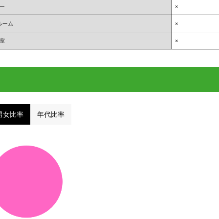
ー
×
ルーム
×
室
×
男女比率
年代比率