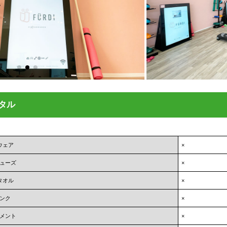
タル
ウェア
×
ューズ
×
タオル
×
ンク
×
メント
×