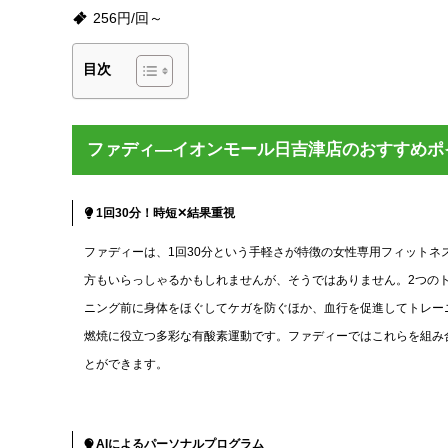
256円/回～
目次
ファディ―イオンモール日吉津店のおすすめポ
1回30分！時短✕結果重視
ファディーは、1回30分という手軽さが特徴の女性専用フィットネ
方もいらっしゃるかもしれませんが、そうではありません。2つの
ニング前に身体をほぐしてケガを防ぐほか、血行を促進してトレー
燃焼に役立つ多彩な有酸素運動です。ファディーではこれらを組み合わ
とができます。
AIによるパーソナルプログラム