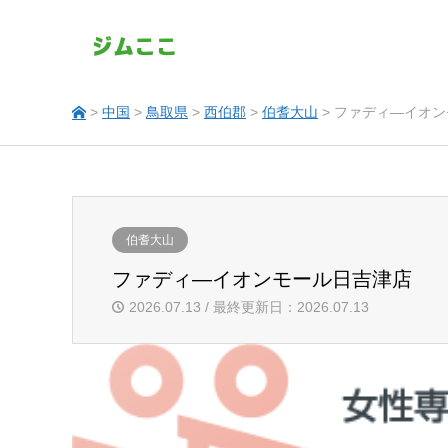
>
中国
>
鳥取県
>
西伯郡
>
伯耆大山
> ファディ―イオ
伯耆大山
ファディ―イオンモール日吉津店
2026.07.13 / 最終更新日：2026.07.13