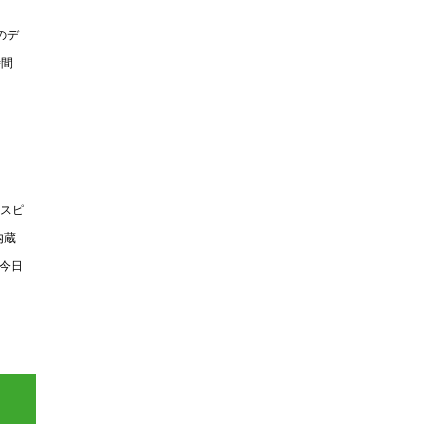
のデ
時間
、スピ
内蔵
「今日