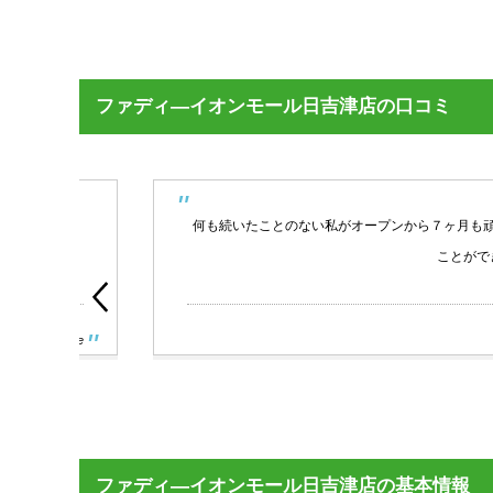
ファディ―イオンモール日吉津店の口コミ
る感
何も続いたことのない私がオープンから７ヶ月も頑張れてい
ことができていま
oogle
ファディ―イオンモール日吉津店の基本情報